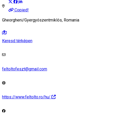
Copied!
Gheorgheni/Gyergyószentmiklós, Romania
Keresd térképen
feltoltofeszt@gmail.com
https://www.feltolto.ro/hu/