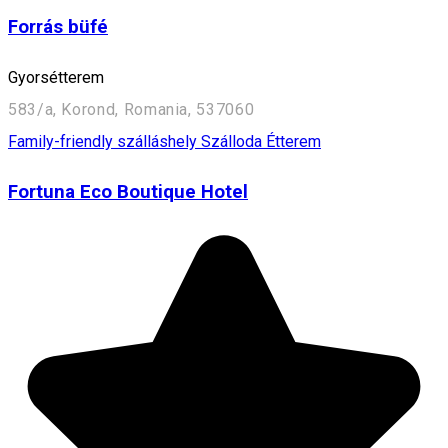
Forrás büfé
Gyorsétterem
583/a, Korond, Romania, 537060
Family-friendly szálláshely
Szálloda
Étterem
Fortuna Eco Boutique Hotel