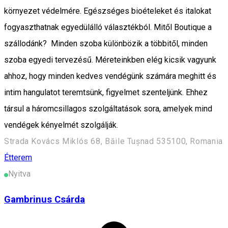
környezet védelmére. Egészséges bioételeket és italokat
fogyaszthatnak egyedülálló választékból. Mitől Boutique a
szállodánk? Minden szoba különbözik a többitől, minden
szoba egyedi tervezésű. Méreteinkben elég kicsik vagyunk
ahhoz, hogy minden kedves vendégünk számára meghitt és
intim hangulatot teremtsünk, figyelmet szenteljünk. Ehhez
társul a háromcsillagos szolgáltatások sora, amelyek mind
vendégek kényelmét szolgálják.
Strada Kovács Miklós 68, Băile Tușnad 535100, Romania
Étterem
Nyitva
Gambrinus Csárda