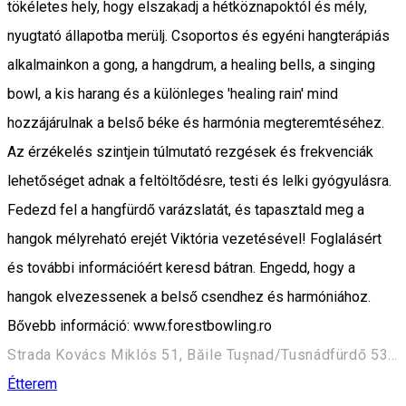
tökéletes hely, hogy elszakadj a hétköznapoktól és mély,
nyugtató állapotba merülj. Csoportos és egyéni hangterápiás
alkalmainkon a gong, a hangdrum, a healing bells, a singing
bowl, a kis harang és a különleges 'healing rain' mind
hozzájárulnak a belső béke és harmónia megteremtéséhez.
Az érzékelés szintjein túlmutató rezgések és frekvenciák
lehetőséget adnak a feltöltődésre, testi és lelki gyógyulásra.
Fedezd fel a hangfürdő varázslatát, és tapasztald meg a
hangok mélyreható erejét Viktória vezetésével! Foglalásért
és további információért keresd bátran. Engedd, hogy a
hangok elvezessenek a belső csendhez és harmóniához.
Bővebb információ: www.forestbowling.ro
Strada Kovács Miklós 51, Băile Tușnad/Tusnádfürdő 535100, Romania
Étterem