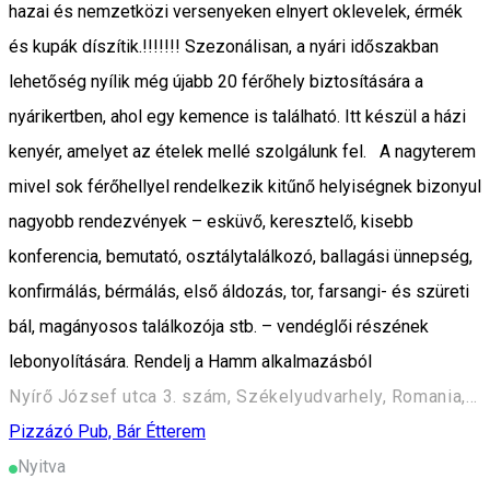
hazai és nemzetközi versenyeken elnyert oklevelek, érmék
és kupák díszítik.!!!!!!! Szezonálisan, a nyári időszakban
lehetőség nyílik még újabb 20 férőhely biztosítására a
nyárikertben, ahol egy kemence is található. Itt készül a házi
kenyér, amelyet az ételek mellé szolgálunk fel. A nagyterem
mivel sok férőhellyel rendelkezik kitűnő helyiségnek bizonyul
nagyobb rendezvények – esküvő, keresztelő, kisebb
konferencia, bemutató, osztálytalálkozó, ballagási ünnepség,
konfirmálás, bérmálás, első áldozás, tor, farsangi- és szüreti
bál, magányosos találkozója stb. – vendéglői részének
lebonyolítására. Rendelj a Hamm alkalmazásból
Nyírő József utca 3. szám, Székelyudvarhely, Romania, 535600
Pizzázó
Pub, Bár
Étterem
Nyitva