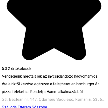
5.0
2
értékelések
Vendégeink megtalálják az ínycsiklandozó hagyományos
ételeinktől kezdve egészen a felejthetetlen hamburger és
pizza féléket is. Rendelj a Hamm alkalmazásból
Str. Beclean nr. 147, Odorheiu Secuiesc, Romania, 535600
Szálloda
Étterem
Sószoba