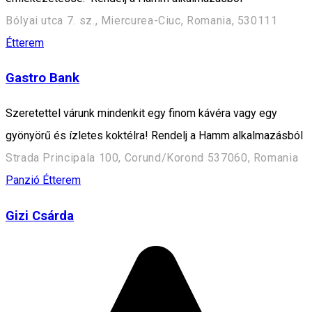
Bólyai utca 7. sz., Miercurea-Ciuc, Romania, 530111
Étterem
Gastro Bank
Szeretettel várunk mindenkit egy finom kávéra vagy egy
gyönyörű és ízletes koktélra! Rendelj a Hamm alkalmazásból
Strada Principala 100, Corund/Korond 537060, Romania
Panzió
Étterem
Gizi Csárda