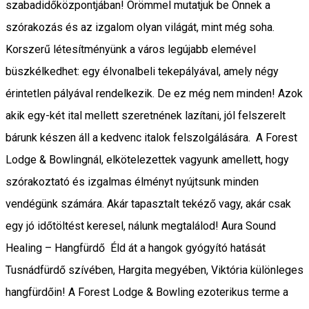
szabadidőközpontjában! Örömmel mutatjuk be Önnek a
szórakozás és az izgalom olyan világát, mint még soha.
Korszerű létesítményünk a város legújabb elemével
büszkélkedhet: egy élvonalbeli tekepályával, amely négy
érintetlen pályával rendelkezik. De ez még nem minden! Azok
akik egy-két ital mellett szeretnének lazítani, jól felszerelt
bárunk készen áll a kedvenc italok felszolgálására. A Forest
Lodge & Bowlingnál, elkötelezettek vagyunk amellett, hogy
szórakoztató és izgalmas élményt nyújtsunk minden
vendégünk számára. Akár tapasztalt tekéző vagy, akár csak
egy jó időtöltést keresel, nálunk megtalálod! Aura Sound
Healing – Hangfürdő Éld át a hangok gyógyító hatását
Tusnádfürdő szívében, Hargita megyében, Viktória különleges
hangfürdőin! A Forest Lodge & Bowling ezoterikus terme a