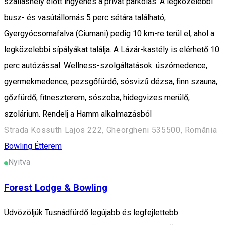
szálláshely előtt ingyenes a privát parkolás. A legközelebbi
busz- és vasútállomás 5 perc sétára található,
Gyergyócsomafalva (Ciumani) pedig 10 km-re terül el, ahol a
legközelebbi sípályákat találja. A Lázár-kastély is elérhető 10
perc autózással. Wellness-szolgáltatások: úszómedence,
gyermekmedence, pezsgőfürdő, sósvizű dézsa, finn szauna,
gőzfürdő, fitneszterem, sószoba, hidegvizes merülő,
szolárium. Rendelj a Hamm alkalmazásból
Strada Kossuth Lajos 222, Gheorgheni 535500, România
Bowling
Étterem
Nyitva
Forest Lodge & Bowling
Üdvözöljük Tusnádfürdő legújabb és legfejlettebb