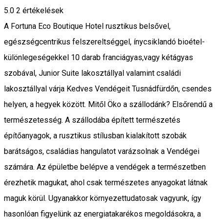
5.0
2
értékelések
A Fortuna Eco Boutique Hotel rusztikus belsővel,
egészségcentrikus felszereltséggel, ínycsiklandó bioétel-
különlegeségekkel 10 darab franciágyas,vagy kétágyas
szobával, Junior Suite lakosztállyal valamint családi
lakosztállyal várja Kedves Vendégeit Tusnádfürdőn, csendes
helyen, a hegyek között. Mitől Öko a szállodánk? Elsőrendű a
természetesség. A szállodába épített természetés
építőanyagok, a rusztikus stílusban kialakított szobák
barátságos, családias hangulatot varázsolnak a Vendégei
számára. Az épületbe belépve a vendégek a természetben
érezhetik magukat, ahol csak természetes anyagokat látnak
maguk körül. Ugyanakkor környezettudatosak vagyunk, így
hasonlóan figyelünk az energiatakarékos megoldásokra, a