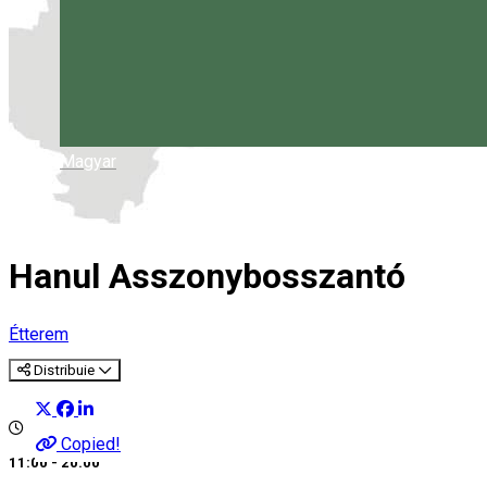
Magyar
Hanul Asszonybosszantó
Étterem
Distribuie
Copied!
11:00 - 20:00