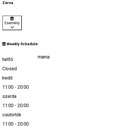
Zárva
Esemény
Weekly Schedule
1389, 537140, Romania
hétfő
Closed
kedd
Keresd térképen
11:00
-
20:00
szerda
11:00
-
20:00
0040746489037
csütörtök
11:00
-
20:00