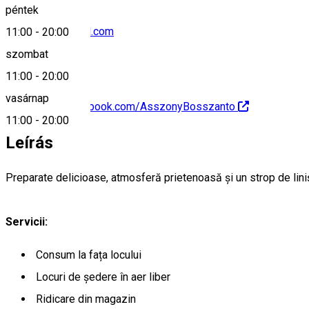
péntek
dd369117@gmail.com
11:00
-
20:00
szombat
11:00
-
20:00
vasárnap
https://www.facebook.com/AsszonyBosszanto
11:00
-
20:00
Leírás
Preparate delicioase, atmosferă prietenoasă și un strop de lini
Servicii:
Consum la fața locului
Locuri de ședere în aer liber
Ridicare din magazin