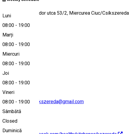
Strada Petőfi Sándor utca 53/2, Miercurea Ciuc/Csíkszereda
Luni
08:00
-
19:00
Marți
Hartă
08:00
-
19:00
Miercuri
08:00
-
19:00
0723 168 997
Joi
08:00
-
19:00
Vineri
healthykitchencsikszereda@gmail.com
08:00
-
19:00
Sâmbătă
Closed
Duminică