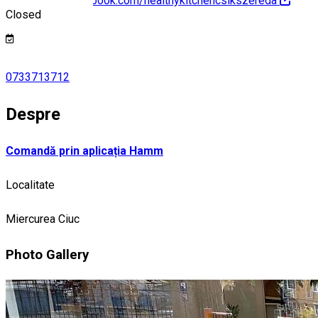
https://www.facebook.com/healthykitchencsikszereda
Closed
0733713712
Despre
Comandă prin aplicația Hamm
Localitate
Miercurea Ciuc
Photo Gallery