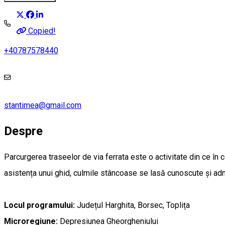
Copied!
+40787578440
stantimea@gmail.com
Despre
Parcurgerea traseelor de via ferrata este o activitate din ce în c
asistența unui ghid, culmile stâncoase se lasă cunoscute și adm
Locul programului:
Județul Harghita, Borsec, Toplița
Microregiune:
Depresiunea Gheorgheniului