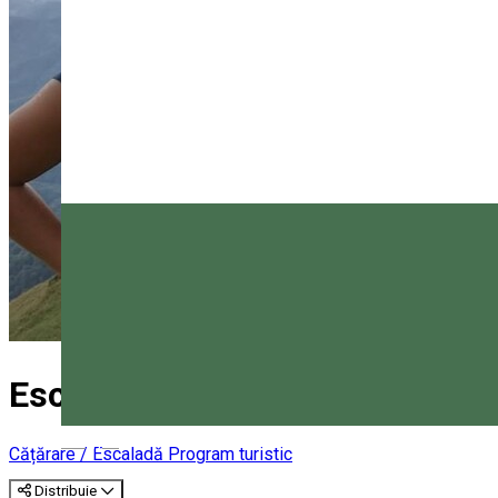
Escaladă
Magyar
Cățărare / Escaladă
Program turistic
Distribuie