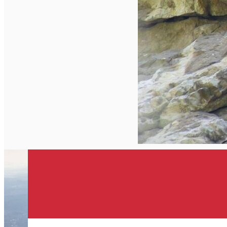
Închirieri de biciclete
English