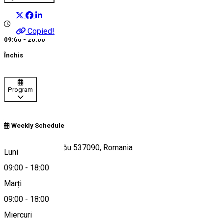
Copied!
09:00 - 20:00
Închis
Program
Weekly Schedule
Strada Școlii, Ditrău 537090, Romania
Luni
09:00
-
18:00
Marți
Hartă
09:00
-
18:00
Miercuri