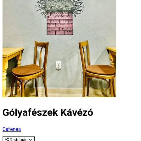
Gólyafészek Kávézó
Cafenea
Distribuie