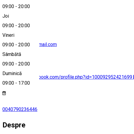
09:00
-
20:00
0040790236446
Joi
09:00
-
20:00
Vineri
csillakusmodi@gmail.com
09:00
-
20:00
Sâmbătă
09:00
-
20:00
Duminică
https://www.facebook.com/profile.php?id=100092952421699
09:00
-
17:00
0040790236446
Despre