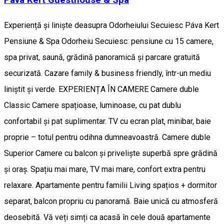
Páva Kert Guesthouse & Spa
Experiență și liniște deasupra Odorheiului Secuiesc Páva Kert
Pensiune & Spa Odorheiu Secuiesc: pensiune cu 15 camere,
spa privat, saună, grădină panoramică și parcare gratuită
securizată. Cazare family & business friendly, într-un mediu
liniștit și verde. EXPERIENȚA ÎN CAMERE Camere duble
Classic Camere spațioase, luminoase, cu pat dublu
confortabil și pat suplimentar. TV cu ecran plat, minibar, baie
proprie – totul pentru odihna dumneavoastră. Camere duble
Superior Camere cu balcon și priveliște superbă spre grădină
și oraș. Spațiu mai mare, TV mai mare, confort extra pentru
relaxare. Apartamente pentru familii Living spațios + dormitor
separat, balcon propriu cu panoramă. Baie unică cu atmosferă
deosebită. Vă veți simți ca acasă în cele două apartamente