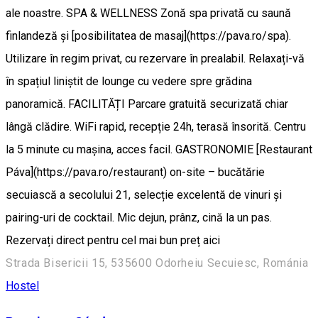
ale noastre. SPA & WELLNESS Zonă spa privată cu saună
finlandeză și [posibilitatea de masaj](https://pava.ro/spa).
Utilizare în regim privat, cu rezervare în prealabil. Relaxați-vă
în spațiul liniștit de lounge cu vedere spre grădina
panoramică. FACILITĂȚI Parcare gratuită securizată chiar
lângă clădire. WiFi rapid, recepție 24h, terasă însorită. Centru
la 5 minute cu mașina, acces facil. GASTRONOMIE [Restaurant
Páva](https://pava.ro/restaurant) on-site – bucătărie
secuiască a secolului 21, selecție excelentă de vinuri și
pairing-uri de cocktail. Mic dejun, prânz, cină la un pas.
Rezervați direct pentru cel mai bun preț aici
Strada Bisericii 15, 535600 Odorheiu Secuiesc, Románia
Hostel