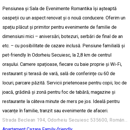
Pensiunea și Sala de Evenimente Romantika își așteaptă
oaspeții cu un aspect renovat și o nouă conducere. Oferim un
spațiu plăcut și primitor pentru evenimente de familie de
dimensiuni mici – aniversări, botezuri, serbări de final de an
etc. – cu posibilitate de cazare inclusă. Pensiune familială și
pet-friendly în Odorheiu Secuiesc, la 2,8 km de centrul
orașului. Camere spațioase, fiecare cu baie proprie și Wi-Fi,
restaurant și terasă de vară, sală de conferințe cu 60 de
locuri, parcare păzită. Servicii prietenoase pentru copii, loc de
joacă, grădină și zonă pentru foc de tabără; magazine și
restaurante la câteva minute de mers pe jos. Ideală pentru
vacanțe în familie, tranzit sau evenimente de afaceri.
Strada Beclean 194, Odorheiu Secuiesc 535600, Románia
Apartament
Cazare Family-friendly