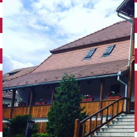
Închirieri auto
Închirieri de biciclete
English