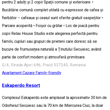
pentru 2 adulți și 2 copii Spații comune și exterioare: •
Bucătărie comună complet utilată cu espressor de cafea și
fierbător – cafeaua și ceaiul sunt oferite gratuit oaspeților •
Parcare acoperită • Foișor cu grătar • Loc de joacă pentru
copii Relax House Studio este alegerea perfectă pentru
familii, cupluri sau grupuri de prieteni care doresc să se
bucure de frumusețea naturală a Ținutului Secuiesc, având
parte de confort modern și atmosferă primitoare.
G/4, Strada Apei 696, Praid 537240, Romania
Apartament
Cazare Family-friendly
Eskaperdo Resort
Complexul Eskaperdo este amplasat la aproximativ 30 km de
Odorheiul Secuiesc sau la 70 km de Miercurea Ciuc, la doar