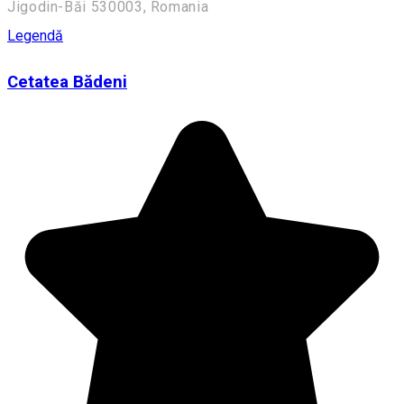
Jigodin-Băi 530003, Romania
Legendă
Cetatea Bădeni