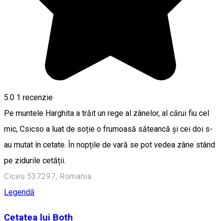
5.0
1 recenzie
Pe muntele Harghita a trăit un rege al zânelor, al cărui fiu cel
mic, Csicso a luat de soție o frumoasă săteancă și cei doi s-
au mutat în cetate. În nopțile de vară se pot vedea zâne stând
pe zidurile cetății.
Ciceu 537297, Romania
Legendă
Cetatea lui Both