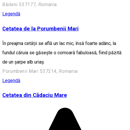
Bădeni 537177, Romania
Legendă
Cetatea de la Porumbenii Mari
În preajma cetății se află un lac mic, însă foarte adânc, la
fundul căruia se găsește o comoară fabuloasă, fiind păzită
de un șarpe alb uriaș.
Porumbenii Mari 537214, Romania
Legendă
Cetatea din Cădaciu Mare