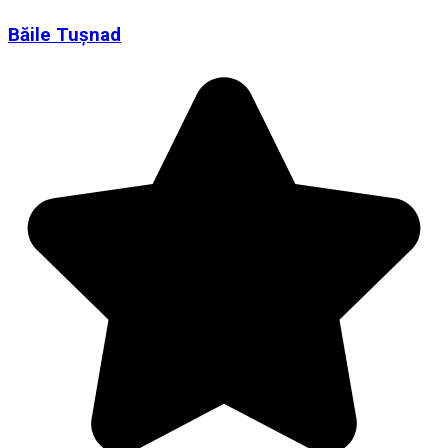
Băile Tușnad