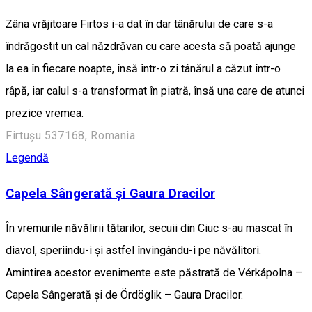
Zâna vrăjitoare Firtos i-a dat în dar tânărului de care s-a
îndrăgostit un cal năzdrăvan cu care acesta să poată ajunge
la ea în fiecare noapte, însă într-o zi tânărul a căzut într-o
râpă, iar calul s-a transformat în piatră, însă una care de atunci
prezice vremea.
Firtușu 537168, Romania
Legendă
Capela Sângerată și Gaura Dracilor
În vremurile năvălirii tătarilor, secuii din Ciuc s-au mascat în
diavol, speriindu-i și astfel învingându-i pe năvălitori.
Amintirea acestor evenimente este păstrată de Vérkápolna –
Capela Sângerată și de Ördöglik – Gaura Dracilor.