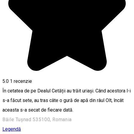
5.0
1 recenzie
În cetatea de pe Dealul Cetății au trăit uriași. Când acestora l-i
s-a făcut sete, au tras câte o gură de apă din râul Olt, încât
aceasta s-a secat de fiecare dată.
Băile Tușnad 535100, Romania
Legendă