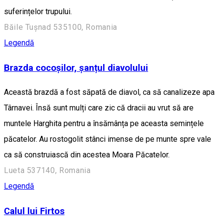
suferințelor trupului.
Băile Tușnad 535100, Romania
Legendă
Brazda cocoșilor, șanțul diavolului
Această brazdă a fost săpată de diavol, ca să canalizeze apa
Târnavei. Însă sunt mulți care zic că dracii au vrut să are
muntele Harghita pentru a însămânța pe aceasta semințele
păcatelor. Au rostogolit stânci imense de pe munte spre vale
ca să construiască din acestea Moara Păcatelor.
Lueta 537140, Romania
Legendă
Calul lui Firtos