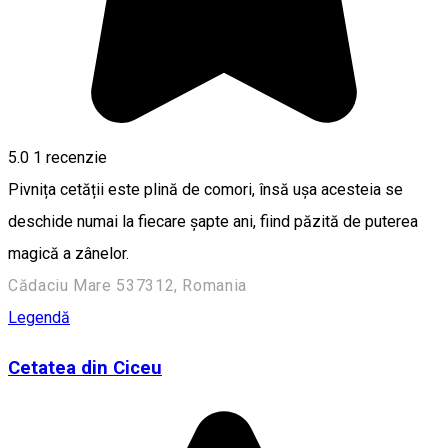
5.0
1 recenzie
Pivnița cetății este plină de comori, însă ușa acesteia se
deschide numai la fiecare șapte ani, fiind păzită de puterea
magică a zânelor.
Cădaciu Mare 537312, Romania
Legendă
Cetatea din Ciceu