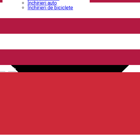
Închirieri auto
Închirieri de biciclete
English