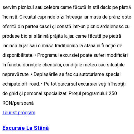
servim picnicul sau celebra carne făcută în stil dacic pe piatră
încinsă. Circuitul cuprinde o zi întreaga iar masa de prânz este
oferită din partea casei și constă într-un picnic ardelenesc cu
produse bio și slănină prăjita la jar, carne făcută pe piatră
încinsă la jar sau o masă tradițională la stâna în funcție de
disponibilitate. • Programul excursiei poate suferi modificări
în funcție dorințele clientului, condițiile meteo sau situațiile
neprevăzute. • Deplasările se fac cu autoturisme special
echipate off-road. • Pe tot parcursul excursiei veți fi însoțiți
de ghid și personal specializat. Prețul programului: 250
RON/persoană
Tourist program
Excursie La Stână