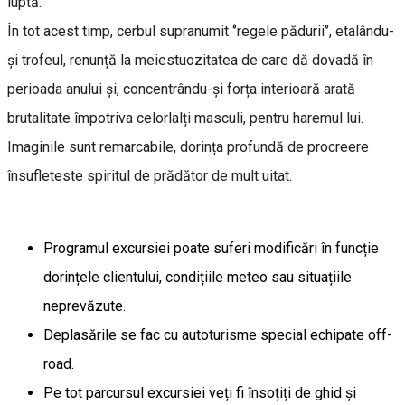
luptă.
În tot acest timp, cerbul supranumit ‘’regele pădurii’’, etalându-
și trofeul, renunță la meiestuozitatea de care dă dovadă în
perioada anului și, concentrându-și forța interioară arată
brutalitate împotriva celorlalți masculi, pentru haremul lui.
Imaginile sunt remarcabile, dorința profundă de procreere
însufleteste spiritul de prădător de mult uitat.
Programul excursiei poate suferi modificări în funcție
dorințele clientului, condițiile meteo sau situațiile
neprevăzute.
Deplasările se fac cu autoturisme special echipate off-
road.
Pe tot parcursul excursiei veți fi însoțiți de ghid și