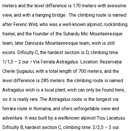
meters and the level difference is 170 meters with avesome
view, and with a hanging bridge. The climbing route is named
after Ferenc Wild, who was a well-known alpinist, rocklimbing
trainer, and the founder of the Suhardu Mic Mountainresque
team, later Dancurás Mountainresque team, wich is still
exists. Dificulty C, the hardest section is D, climbing time
1/1,5 – 2 our. • Via Ferrata Astragalus: Location: Rezervația
Cheile Șugaului, with a total length of 700 meters, and the
level difference is 285 meters. the climbing route is named
Astragalus wich is a local plant, wich can only be found here,
so it is really rare. The Astragalus route is the longest via
ferrara route in Romania, and ofers unforgetable view and
adventure. It was built by a wellknown alpinist Ticu Lacatusu.
Dificulty B, hardest section C, climbing time: 2/2,5 – 3 our.