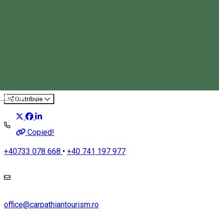
Boncănitul Cerbilor în Parcul
Național Călimani
Tourist program
Magyar
Distribuie
Copied!
+40733 078 668
•
+40 741 197 977
office@carpathiantourism.ro