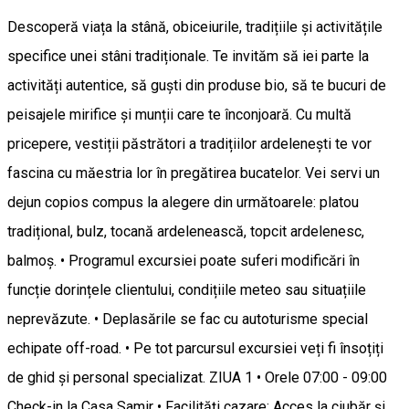
Descoperă viața la stână, obiceiurile, tradițiile și activitățile
specifice unei stâni tradiționale. Te invităm să iei parte la
activități autentice, să guști din produse bio, să te bucuri de
peisajele mirifice și munții care te înconjoară. Cu multă
pricepere, vestiții păstrători a tradițiilor ardelenești te vor
fascina cu măestria lor în pregătirea bucatelor. Vei servi un
dejun copios compus la alegere din următoarele: platou
tradițional, bulz, tocană ardelenească, topcit ardelenesc,
balmoș. • Programul excursiei poate suferi modificări în
funcție dorințele clientului, condițiile meteo sau situațiile
neprevăzute. • Deplasările se fac cu autoturisme special
echipate off-road. • Pe tot parcursul excursiei veți fi însoțiți
de ghid și personal specializat. ZIUA 1 • Orele 07:00 - 09:00
Check-in la Casa Samir • Facilități cazare: Acces la ciubăr și