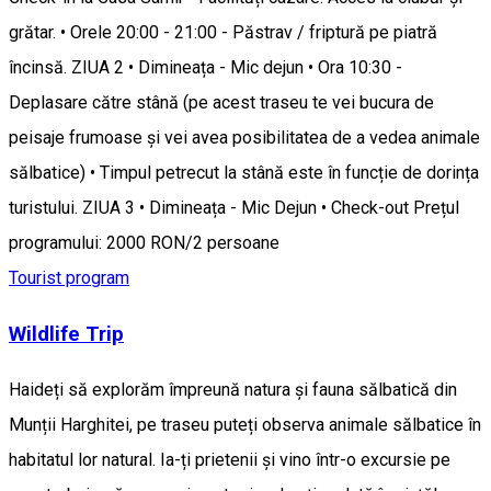
grătar. • Orele 20:00 - 21:00 - Păstrav / friptură pe piatră
încinsă. ZIUA 2 • Dimineața - Mic dejun • Ora 10:30 -
Deplasare către stână (pe acest traseu te vei bucura de
peisaje frumoase și vei avea posibilitatea de a vedea animale
sălbatice) • Timpul petrecut la stână este în funcție de dorința
turistului. ZIUA 3 • Dimineața - Mic Dejun • Check-out Prețul
programului: 2000 RON/2 persoane
Tourist program
Wildlife Trip
Haideți să explorăm împreună natura și fauna sălbatică din
Munții Harghitei, pe traseu puteți observa animale sălbatice în
habitatul lor natural. Ia-ți prietenii și vino într-o excursie pe