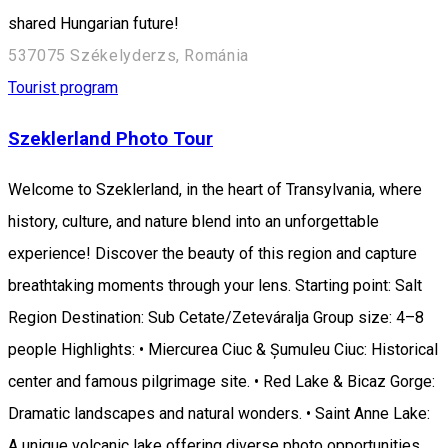
shared Hungarian future!
537075 Székelyderzs, Románia
Tourist program
Szeklerland Photo Tour
Welcome to Szeklerland, in the heart of Transylvania, where
history, culture, and nature blend into an unforgettable
experience! Discover the beauty of this region and capture
breathtaking moments through your lens. Starting point: Salt
Region Destination: Sub Cetate/Zeteváralja Group size: 4–8
people Highlights: • Miercurea Ciuc & Șumuleu Ciuc: Historical
center and famous pilgrimage site. • Red Lake & Bicaz Gorge:
Dramatic landscapes and natural wonders. • Saint Anne Lake:
A unique volcanic lake offering diverse photo opportunities