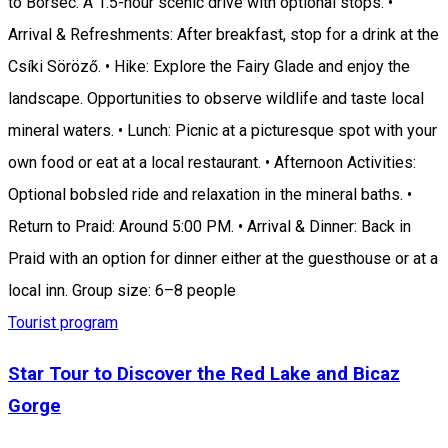
to Borsec: A 1.5-hour scenic drive with optional stops. •
Arrival & Refreshments: After breakfast, stop for a drink at the
Csíki Söröző. • Hike: Explore the Fairy Glade and enjoy the
landscape. Opportunities to observe wildlife and taste local
mineral waters. • Lunch: Picnic at a picturesque spot with your
own food or eat at a local restaurant. • Afternoon Activities:
Optional bobsled ride and relaxation in the mineral baths. •
Return to Praid: Around 5:00 PM. • Arrival & Dinner: Back in
Praid with an option for dinner either at the guesthouse or at a
local inn. Group size: 6–8 people
Tourist program
Star Tour to Discover the Red Lake and Bicaz
Gorge