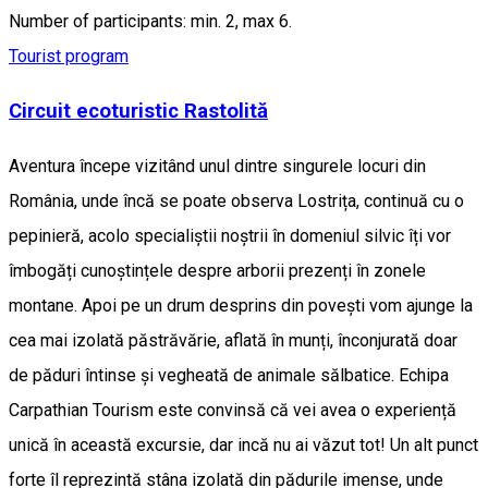
Number of participants: min. 2, max 6.
Tourist program
Circuit ecoturistic Rastolită
Aventura începe vizitând unul dintre singurele locuri din
România, unde încă se poate observa Lostrița, continuă cu o
pepinieră, acolo specialiștii noștrii în domeniul silvic îți vor
îmbogăți cunoștințele despre arborii prezenți în zonele
montane. Apoi pe un drum desprins din povești vom ajunge la
cea mai izolată păstrăvărie, aflată în munți, înconjurată doar
de păduri întinse și vegheată de animale sălbatice. Echipa
Carpathian Tourism este convinsă că vei avea o experiență
unică în această excursie, dar incă nu ai văzut tot! Un alt punct
forte îl reprezintă stâna izolată din pădurile imense, unde