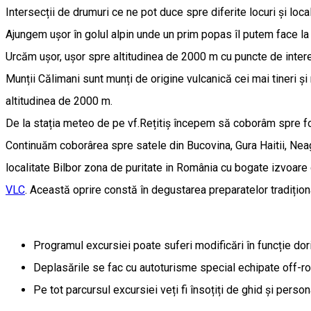
Intersecții de drumuri ce ne pot duce spre diferite locuri și locali
Ajungem ușor în golul alpin unde un prim popas îl putem face l
Urcăm ușor, ușor spre altitudinea de 2000 m cu puncte de intere
Munții Călimani sunt munți de origine vulcanică cei mai tineri ș
altitudinea de 2000 m.
De la stația meteo de pe vf.Rețitiș începem să coborâm spre fo
Continuăm coborârea spre satele din Bucovina, Gura Haitii, Ne
localitate Bilbor zona de puritate in România cu bogate izvoare
VLC
. Această oprire constă în degustarea preparatelor tradițion
Programul excursiei poate suferi modificări în funcție dori
Deplasările se fac cu autoturisme special echipate off-ro
Pe tot parcursul excursiei veți fi însoțiți de ghid și person