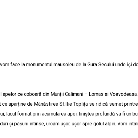
 vom face la monumentul mausoleu de la Gura Secului unde își do
 apelor ce coboară din Munții Calimani – Lomas și Voevodeasa.
e aparține de Mânăstirea Sf.Ilie Toplița se ridică semet printre f
lui, lacul format prin acumularea apei, liniștea profundă va fi un 
i și pășuni întinse, urcăm ușor, ușor spre golul alpin. Vom întâln