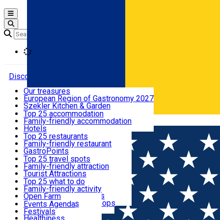
Open main menu
Loading
Discover
Our treasures
European Region of Gastronomy 2027
Where to sleep
Szekler Kitchen & Garden
Audio Guide
Top 25 accommodation
Legendary Harghita
Family-friendly accommodation
Română
What to eat & drink
Try it
Hotels
Motels
Top 25 restaurants
Guesthouses
Family-friendly restaurant
What to see
Hostels
GastroPoints
Vilas
Szekler Product
Top 25 travel spots
Cottages
Mountain product
Family-friendly attraction
What to do
Apartments
Restaurants, Pizza Places
Tourist Attractions
Rooms for rent
Fast Food
Culture
Top 25 what to do
Camping
Coffee Places
Sacred
Family-friendly activity
Events
Glamping
Confectionery, Creperie
Traditions and Customs
Open Farm
All accommodation
Ice Cream Shop
Demonstration Workshops
Thematic routes
Events Agenda
All restaurants
Wildlife
Festivals
Useful info
Healthiness