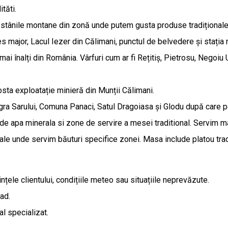
tăti.
a stânile montane din zonă unde putem gusta produse tradiționale
s major, Lacul Iezer din Călimani, punctul de belvedere și stația
i mai înalți din România. Vârfuri cum ar fi Rețitiș, Pietrosu, Neg
sta exploatație minieră din Munții Călimani.
agra Sarului, Comuna Panaci, Satul Dragoiasa și Glodu după care
 de apa minerala si zone de servire a mesei traditional. Servim m
ale unde servim băuturi specifice zonei. Masa include platou trad
nțele clientului, condițiile meteo sau situațiile neprevăzute.
ad.
al specializat.