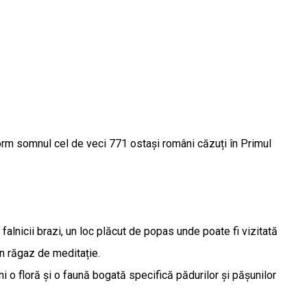
rm somnul cel de veci 771 ostași români căzuți în Primul
alnicii brazi, un loc plăcut de popas unde poate fi vizitată
bun răgaz de meditație.
i o floră și o faună bogată specifică pădurilor și pășunilor