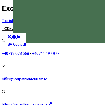
Excursie din Harghita în Bucov
Tourist program
Distribuie
Copied!
Magyar
+40733 078 668
•
+40741 197 977
office@carpathiantourism.ro
https://carpathiantourism.ro