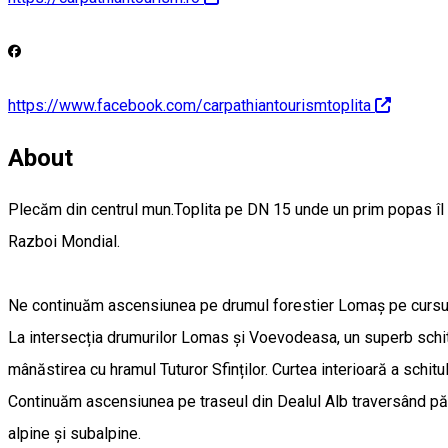
https://www.facebook.com/carpathiantourismtoplita
About
Plecăm din centrul mun.Toplita pe DN 15 unde un prim popas îl
Razboi Mondial.
Ne continuăm ascensiunea pe drumul forestier Lomaș pe cursul
La intersecția drumurilor Lomas și Voevodeasa, un superb schit c
mânăstirea cu hramul Tuturor Sfinților. Curtea interioară a schitu
Continuăm ascensiunea pe traseul din Dealul Alb traversând pădur
alpine și subalpine.