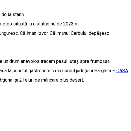
 de la stână.
 meteo situată la o altitudine de 2023 m
oiu Unguresc, Căliman Izvor, Călimanul Cerbului depășesc
 pe un drum anevoios trecem pasul Iuteș spre frumoasa
asa la punctul gastronomic din nordul județului Harghita –
CASA
ițional și 2 feluri de mâncare plus desert.