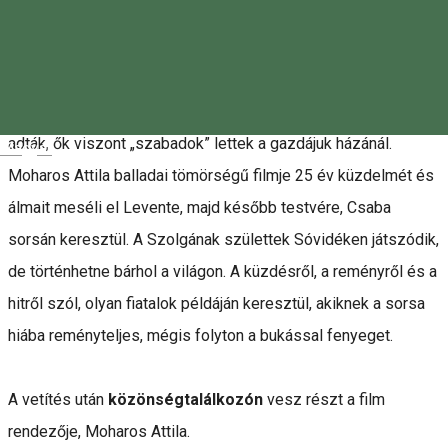
A Fülöp testvérek története 1999-ben kezdődik, amikor
Leventének és Csabának a gyermekcselédek szolgasorsa
jut. Szüleik alkoholisták voltak, és hét testvérüket árvaházba
adták, ők viszont „szabadok” lettek a gazdájuk házánál.
Magyar
Moharos Attila balladai tömörségű filmje 25 év küzdelmét és
álmait meséli el Levente, majd később testvére, Csaba
sorsán keresztül. A Szolgának születtek Sóvidéken játszódik,
de történhetne bárhol a világon. A küzdésről, a reményről és a
hitről szól, olyan fiatalok példáján keresztül, akiknek a sorsa
hiába reményteljes, mégis folyton a bukással fenyeget.
A vetítés után
közönségtalálkozón
vesz részt a film
rendezője, Moharos Attila.