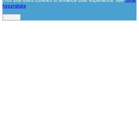
This site uses cookies to enhance user experience. see
Sütik
használata
Accept