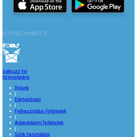
KÖVESS MINKET A
Iratkozz fel
hírlevelünkre
Rólunk
|
Elérhetőség
|
Felhasználási feltételek
|
Adatvédelmi feltételek
|
Sütik használata