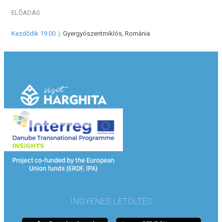
ELŐADÁS
Kezdődik 19:00
|
Gyergyószentmiklós, Románia
INGYENES LETÖLTÉS