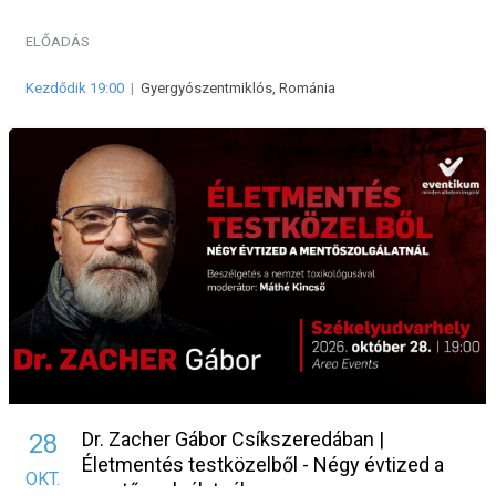
mentőszolgálatnál
ELŐADÁS
Kezdődik 19:00
|
Gyergyószentmiklós, Románia
Dr. Zacher Gábor Csíkszeredában |
28
Életmentés testközelből - Négy évtized a
OKT.
mentőszolgálatnál