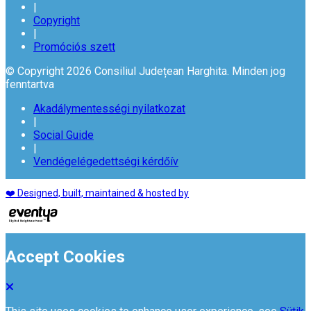
|
Copyright
|
Promóciós szett
© Copyright 2026 Consiliul Județean Harghita. Minden jog
fenntartva
Akadálymentességi nyilatkozat
|
Social Guide
|
Vendégelégedettségi kérdőív
❤️ Designed, built, maintained & hosted by
Accept Cookies