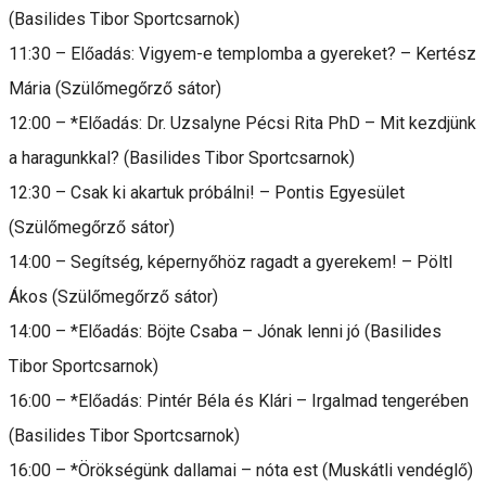
(Basilides Tibor Sportcsarnok)
11:30 – Előadás: Vigyem-e templomba a gyereket? – Kertész
Mária (Szülőmegőrző sátor)
12:00 – *Előadás: Dr. Uzsalyne Pécsi Rita PhD – Mit kezdjünk
a haragunkkal? (Basilides Tibor Sportcsarnok)
12:30 – Csak ki akartuk próbálni! – Pontis Egyesület
(Szülőmegőrző sátor)
14:00 – Segítség, képernyőhöz ragadt a gyerekem! – Pöltl
Ákos (Szülőmegőrző sátor)
14:00 – *Előadás: Böjte Csaba – Jónak lenni jó (Basilides
Tibor Sportcsarnok)
16:00 – *Előadás: Pintér Béla és Klári – Irgalmad tengerében
(Basilides Tibor Sportcsarnok)
16:00 – *Örökségünk dallamai – nóta est (Muskátli vendéglő)