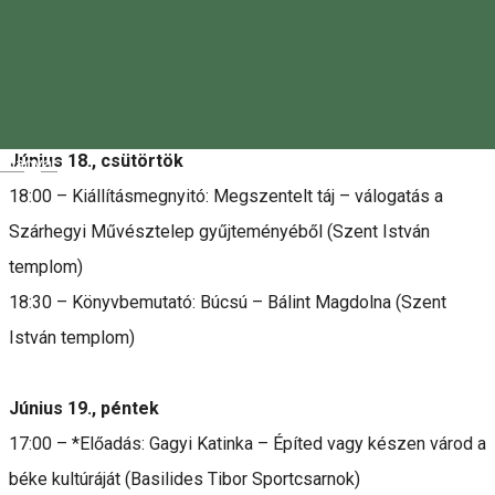
Koncertek, gyerek és családos programok, előadások,
tematikus sátrak várnak rád, hogy másokkal és Istennel
találkozz!
Június 18., csütörtök
Magyar
18:00 – Kiállításmegnyitó: Megszentelt táj – válogatás a
Szárhegyi Művésztelep gyűjteményéből (Szent István
templom)
18:30 – Könyvbemutató: Búcsú – Bálint Magdolna (Szent
István templom)
Június 19., péntek
17:00 – *Előadás: Gagyi Katinka – Építed vagy készen várod a
béke kultúráját (Basilides Tibor Sportcsarnok)