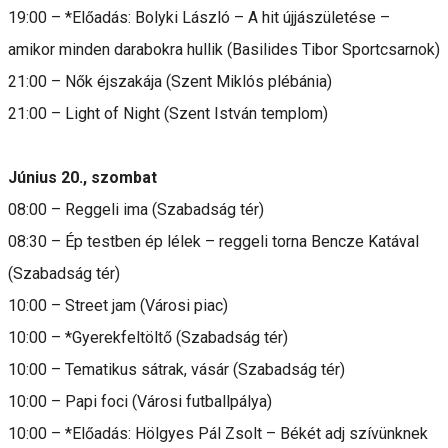
19:00 – *Előadás: Bolyki László – A hit újjászületése –
amikor minden darabokra hullik (Basilides Tibor Sportcsarnok)
21:00 – Nők éjszakája (Szent Miklós plébánia)
21:00 – Light of Night (Szent István templom)
Június 20., szombat
08:00 – Reggeli ima (Szabadság tér)
08:30 – Ép testben ép lélek – reggeli torna Bencze Katával
(Szabadság tér)
10:00 – Street jam (Városi piac)
10:00 – *Gyerekfeltöltő (Szabadság tér)
10:00 – Tematikus sátrak, vásár (Szabadság tér)
10:00 – Papi foci (Városi futballpálya)
10:00 – *Előadás: Hölgyes Pál Zsolt – Békét adj szívünknek