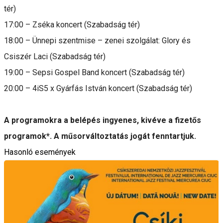
tér)
17:00 – Zséka koncert (Szabadság tér)
18:00 – Ünnepi szentmise – zenei szolgálat: Glory és
Csiszér Laci (Szabadság tér)
19:00 – Sepsi Gospel Band koncert (Szabadság tér)
20:00 – 4iS5 x Gyárfás István koncert (Szabadság tér)
A programokra a belépés ingyenes, kivéve a fizetős
programok*. A műsorváltoztatás jogát fenntartjuk.
Hasonló események