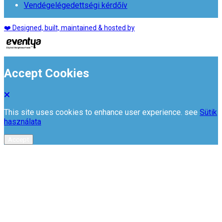
Vendégelégedettségi kérdőív
❤️ Designed, built, maintained & hosted by
Accept Cookies
This site uses cookies to enhance user experience. see
Sütik
használata
Accept