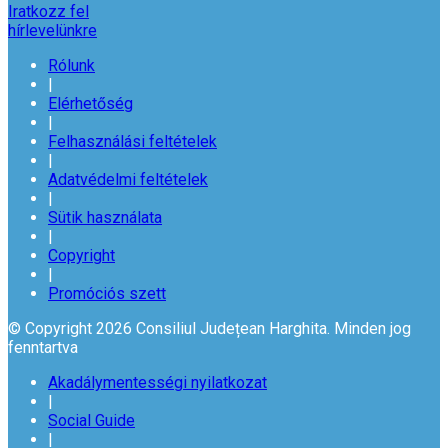
Iratkozz fel
hírlevelünkre
Rólunk
|
Elérhetőség
|
Felhasználási feltételek
|
Adatvédelmi feltételek
|
Sütik használata
|
Copyright
|
Promóciós szett
© Copyright 2026 Consiliul Județean Harghita. Minden jog
fenntartva
Akadálymentességi nyilatkozat
|
Social Guide
|