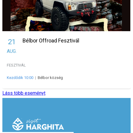
Bélbor Offroad Fesztivál
21
AUG.
FESZTIVÁL
Kezdődik 10:00
|
Bélbor község
Láss több eseményt