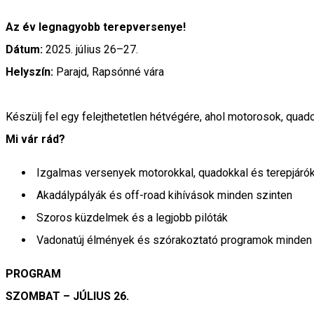
Az év legnagyobb terepversenye!
Dátum:
2025. július 26–27.
Helyszín:
Parajd, Rapsónné vára
Készülj fel egy felejthetetlen hétvégére, ahol motorosok, qu
Mi vár rád?
Izgalmas versenyek motorokkal, quadokkal és terepjárók
Akadálypályák és off-road kihívások minden szinten
Szoros küzdelmek és a legjobb pilóták
Vadonatúj élmények és szórakoztató programok minden 
PROGRAM
SZOMBAT – JÚLIUS 26.