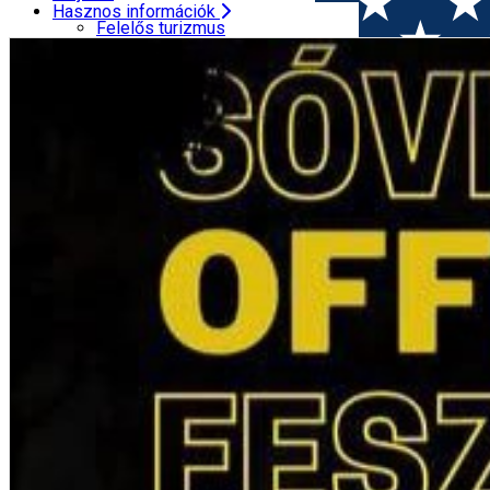
Élmények
Gyógyszertárak
Hasznos információk
FŐOLDAL
ESEMÉNYEK
V. Sóvidéki OffRoad Fesztivál
Hegyimentő központ
Felelős turizmus
Turisztikai Információs Központok
Megyetérkép
Idegenvezetők
Időjárás
Utazási irodák
Gyógyszertárak
ATM
Hegyimentő központ
Reptéri transzfer
Turisztikai Információs Központok
Taxi társaságok
Idegenvezetők
Autókölcsönzés
Utazási irodák
Kerékpárkölcsönzés
ATM
Reptéri transzfer
Taxi társaságok
Autókölcsönzés
Kerékpárkölcsönzés
English