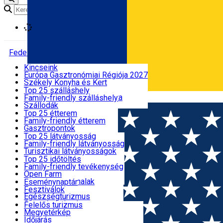
Loading
Fedezd fel
Kincseink
Európa Gasztronómiai Régiója 2027
Szállás
Székely Konyha és Kert
Hangos útikönyv
Top 25 szálláshely
Hargita megyei bakancslista
Family-friendly szálláshely
Română
Étkezés
Próbáld ki
Szállodák
Motelek
Top 25 étterem
Panziók
Family-friendly étterem
Látnivalók
Hosztelek
Gasztropontok
Villa
Székely Termék
Top 25 látványosság
Menedékházak
Hegyvidéki termék
Family-friendly látványosság
Aktív időtöltés
Apartmanok
Éttermek, Pizzériák
Turisztikai látványosságok
Kiadó szobák
Gyorsétterem
Kultúra
Top 25 időtöltés
Kempingek
Kávézók
Vallásturizmus
Family-friendly tevékenység
Események
Glamping
Cukrászda, Palacsintázó
Hagyományok és szokások
Open Farm
Minden szálláshely
Fagylaltozó
Látványműhelyek
Tematikus útvonalak
Eseménynaptár
Minden étterem
Vadvilág
Fesztiválok
Hasznos információk
Egészségturizmus
Sport és kaland
Felelős turizmus
SkiHarghita
Megyetérkép
Turisztikai programok
Időjárás