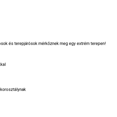
adosok és terepjárósok mérkőznek meg egy extrém terepen!
kal
korosztálynak