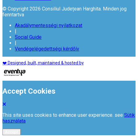
© Copyright 2026 Consiliul Județean Harghita. Minden jog
fenntartva
Akadálymentességi nyilatkozat
|
Social Guide
|
Vendégelégedettségi kérdőív
❤️ Designed, built, maintained & hosted by
Accept Cookies
This site uses cookies to enhance user experience. see
Sütik
használata
Accept