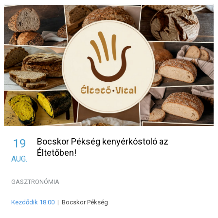
Bocskor Pékség kenyérkóstoló az
19
Éltetőben!
AUG.
GASZTRONÓMIA
Kezdődik 18:00
|
Bocskor Pékség