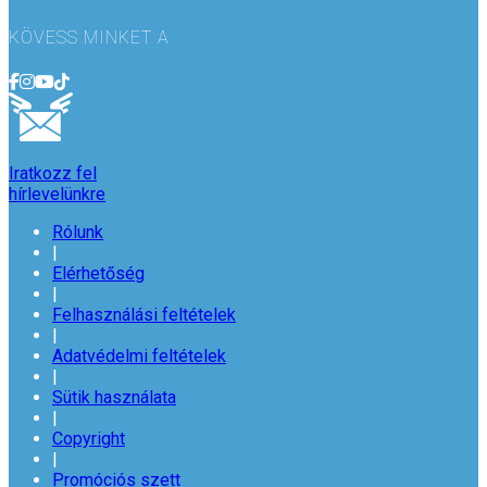
KÖVESS MINKET A
Iratkozz fel
hírlevelünkre
Rólunk
|
Elérhetőség
|
Felhasználási feltételek
|
Adatvédelmi feltételek
|
Sütik használata
|
Copyright
|
Promóciós szett