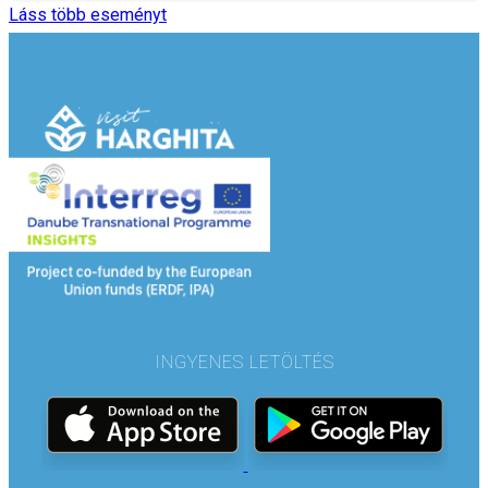
Láss több eseményt
INGYENES LETÖLTÉS