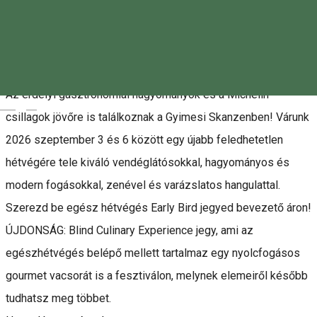
Jegyek
Leírás
Az erdélyi gasztronómiai hagyományok és a Michelin
Magyar
csillagok jövőre is találkoznak a Gyimesi Skanzenben! Várunk
2026 szeptember 3 és 6 között egy újabb feledhetetlen
hétvégére tele kiváló vendéglátósokkal, hagyományos és
modern fogásokkal, zenével és varázslatos hangulattal.
Szerezd be egész hétvégés Early Bird jegyed bevezető áron!
ÚJDONSÁG: Blind Culinary Experience jegy, ami az
egészhétvégés belépő mellett tartalmaz egy nyolcfogásos
gourmet vacsorát is a fesztiválon, melynek elemeiről később
tudhatsz meg többet.