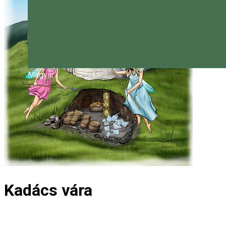
Magyar
Kadács vára