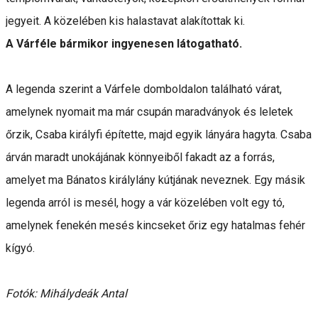
jegyeit. A közelében kis halastavat alakítottak ki.
A Várféle bármikor ingyenesen látogatható.
A legenda szerint a Várfele domboldalon található várat,
amelynek nyomait ma már csupán maradványok és leletek
őrzik, Csaba királyfi építette, majd egyik lányára hagyta. Csaba
árván maradt unokájának könnyeiből fakadt az a forrás,
amelyet ma Bánatos királylány kútjának neveznek. Egy másik
legenda arról is mesél, hogy a vár közelében volt egy tó,
amelynek fenekén mesés kincseket őriz egy hatalmas fehér
kígyó.
Fotók: Mihálydeák Antal