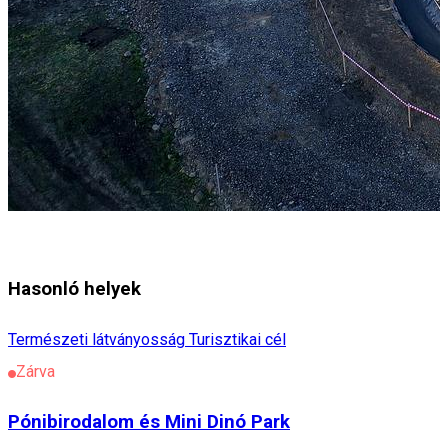
Hasonló helyek
Természeti látványosság
Turisztikai cél
Zárva
Pónibirodalom és Mini Dinó Park