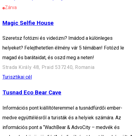
Zárva
Magic Selfie House
Szeretsz fotózni és videózni? Imádod a különleges
helyeket? Felejthetetlen élmény vár 5 témában! Fotózd le
magad és barátaidat, és oszd meg a neten!
Strada Király 48, Praid 537240, Romania
Turisztikai cél
Tusnad Eco Bear Cave
Információs pont kiállítóteremmel a tusnádfürdői ember-
medve együttélésről a turisták és a helyiek számára. Az
információs pont a “WachBear & AdvoCity – medvék és