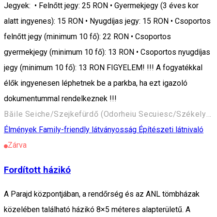
Jegyek: • Felnőtt jegy: 25 RON • Gyermekjegy (3 éves kor
alatt ingyenes): 15 RON • Nyugdíjas jegy: 15 RON • Csoportos
felnőtt jegy (minimum 10 fő): 22 RON • Csoportos
gyermekjegy (minimum 10 fő): 13 RON • Csoportos nyugdíjas
jegy (minimum 10 fő): 13 RON FIGYELEM! !!! A fogyatékkal
élők ingyenesen léphetnek be a parkba, ha ezt igazoló
dokumentummal rendelkeznek !!!
Băile Seiche/Szejkefürdő (Odorheiu Secuiesc/Székelyudvarhely) 535600, Romania
Élmények
Family-friendly látványosság
Építészeti látnivaló
Zárva
Fordított házikó
A Parajd központjában, a rendőrség és az ANL tömbházak
közelében található házikó 8×5 méteres alapterületű. A