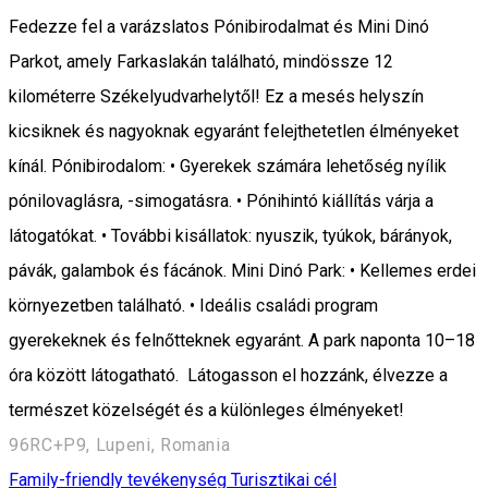
Fedezze fel a varázslatos Pónibirodalmat és Mini Dinó
Parkot, amely Farkaslakán található, mindössze 12
kilométerre Székelyudvarhelytől! Ez a mesés helyszín
kicsiknek és nagyoknak egyaránt felejthetetlen élményeket
kínál. Pónibirodalom: • Gyerekek számára lehetőség nyílik
pónilovaglásra, -simogatásra. • Pónihintó kiállítás várja a
látogatókat. • További kisállatok: nyuszik, tyúkok, bárányok,
pávák, galambok és fácánok. Mini Dinó Park: • Kellemes erdei
környezetben található. • Ideális családi program
gyerekeknek és felnőtteknek egyaránt. A park naponta 10–18
óra között látogatható. Látogasson el hozzánk, élvezze a
természet közelségét és a különleges élményeket!
96RC+P9, Lupeni, Romania
Family-friendly tevékenység
Turisztikai cél