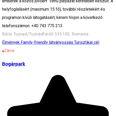
emberek a közös jövőért” című pályázat keretében készült. A
helyfoglalásért (maximum 15 fő), további részletekért és
programon kívüli látogatásért, kérem hívjon a következő
telefonszámon: +40 743 775 213.
Băile Tușnad/Tusnádfürdő 535100, Romania
Élmények
Family-friendly látványosság
Turisztikai cél
Zárva
Bogárpark