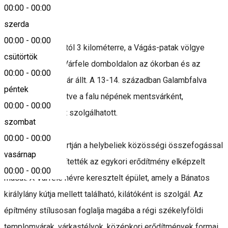
00:00
-
00:00
Leírás
szerda
00:00
-
00:00
Nagygalambfalvától 3 kilométerre, a Vágás-patak völgye
csütörtök
felett emelkedő Várfele domboldalon az ókorban és az
00:00
-
00:00
Árpád-korban is vár állt. A 13-14. században Galambfalva
péntek
birtokosainak, illetve a falu népének mentsvárként,
00:00
-
00:00
menedékhelyként szolgálhatott.
szombat
00:00
-
00:00
A Vágás-patak partján a helybeliek közösségi összefogással
vasárnap
2023-ban megépítették az egykori erődítmény elképzelt
00:00
-
00:00
mását. A Várféle névre keresztelt épület, amely a Bánatos
királylány kútja mellett található, kilátóként is szolgál. Az
építmény stílusosan foglalja magába a régi székelyföldi
templomvárak, várkastélyok, középkori erődítmények formai