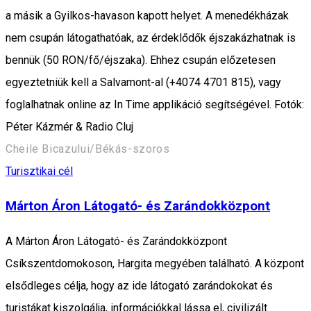
a másik a Gyilkos-havason kapott helyet. A menedékházak
nem csupán látogathatóak, az érdeklődők éjszakázhatnak is
bennük (50 RON/fő/éjszaka). Ehhez csupán előzetesen
egyeztetniük kell a Salvamont-al (+4074 4701 815), vagy
foglalhatnak online az In Time applikáció segítségével. Fotók:
Péter Kázmér & Radio Cluj
Cheile Bicazului/Békás-szoros
Turisztikai cél
Márton Áron Látogató- és Zarándokközpont
A Márton Áron Látogató- és Zarándokközpont
Csíkszentdomokoson, Hargita megyében található. A központ
elsődleges célja, hogy az ide látogató zarándokokat és
turistákat kiszolgálja, információkkal lássa el, civilizált