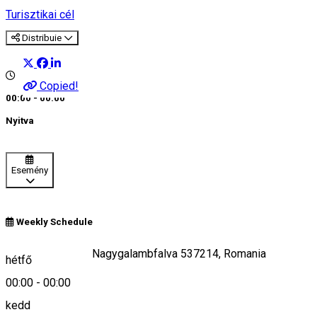
Turisztikai cél
Distribuie
Copied!
00:00 - 00:00
Nyitva
Esemény
Weekly Schedule
Porumbenii Mari/Nagygalambfalva 537214, Romania
hétfő
00:00
-
00:00
kedd
Keresd térképen