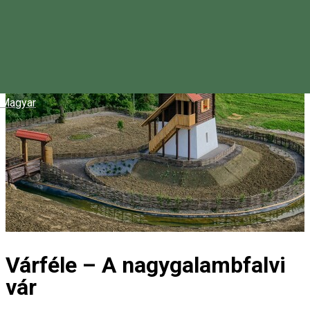
Magyar
Várféle – A nagygalambfalvi
vár