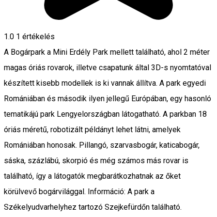
1.0
1 értékelés
A Bogárpark a Mini Erdély Park mellett található, ahol 2 méter
magas óriás rovarok, illetve csapatunk által 3D-s nyomtatóval
készített kisebb modellek is ki vannak állítva. A park egyedi
Romániában és második ilyen jellegű Európában, egy hasonló
tematikájú park Lengyelországban látogatható. A parkban 18
óriás méretű, robotizált példányt lehet látni, amelyek
Romániában honosak. Pillangó, szarvasbogár, katicabogár,
sáska, százlábú, skorpió és még számos más rovar is
található, így a látogatók megbarátkozhatnak az őket
körülvevő bogárvilággal. Információ: A park a
Székelyudvarhelyhez tartozó Szejkefürdőn található.