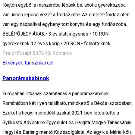
főajtón egyből a manzárdba lépünk be, ahol a gyerekszoba
van, innen lépcső vezet a földszintre. Az emelet-földszinten
van egy nappalival egybenyitott konyha és egy fürdőszoba.
BELÉPŐJEGY ÁRAK • 3 év alatt ingyenes • 10 RON -
gyerekeknek 12 éves korig • 20 RON - felnőtteknek
Praid/Parajd 537240, Romania
Élmények
Turisztikai cél
Panorámakabinok
Európában ritkának számítanak a panorámakabinok.
Romániában két ilyen található, mindkettő a Békás-szorosban.
Ezeket a hegyi menedékházakat 2021-ben létesítette a
Gyilkostó Adventure Egyesület és Hargita Megye Tanácsának
Hegyi és Barlangimentő Közszolgálata. Az egyik a Mária-kőn,