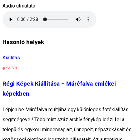
Audio útmutató
Hasonló helyek
Kiállítás
Zárva
Régi Képek Kiállítása – Máréfalva emlékei
képekben
Lépjen be Máréfalva múltjába egy különleges fotókiállítás
segítségével! Több mint száz archív fénykép idézi fel a
település egykori mindennapjait, ünnepeit, népszokásait és
közösségi életének legszebb pillanatait. Az autentikus