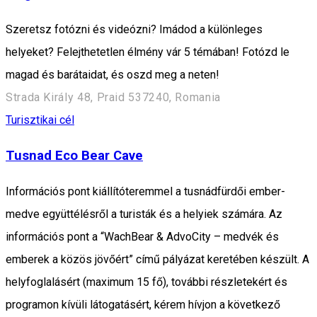
Szeretsz fotózni és videózni? Imádod a különleges
helyeket? Felejthetetlen élmény vár 5 témában! Fotózd le
magad és barátaidat, és oszd meg a neten!
Strada Király 48, Praid 537240, Romania
Turisztikai cél
Tusnad Eco Bear Cave
Információs pont kiállítóteremmel a tusnádfürdői ember-
medve együttélésről a turisták és a helyiek számára. Az
információs pont a “WachBear & AdvoCity – medvék és
emberek a közös jövőért” című pályázat keretében készült. A
helyfoglalásért (maximum 15 fő), további részletekért és
programon kívüli látogatásért, kérem hívjon a következő