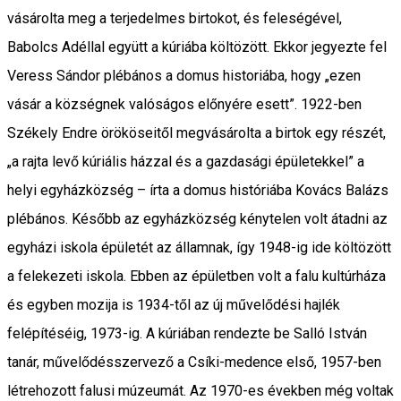
vásárolta meg a terjedelmes birtokot, és feleségével,
Babolcs Adéllal együtt a kúriába költözött. Ekkor jegyezte fel
Veress Sándor plébános a domus historiába, hogy „ezen
vásár a községnek valóságos előnyére esett”. 1922-ben
Székely Endre örököseitől megvásárolta a birtok egy részét,
„a rajta levő kúriális házzal és a gazdasági épületekkel” a
helyi egyházközség – írta a domus históriába Kovács Balázs
plébános. Később az egyházközség kénytelen volt átadni az
egyházi iskola épületét az államnak, így 1948-ig ide költözött
a felekezeti iskola. Ebben az épületben volt a falu kultúrháza
és egyben mozija is 1934-től az új művelődési hajlék
felépítéséig, 1973-ig. A kúriában rendezte be Salló István
tanár, művelődésszervező a Csíki-medence első, 1957-ben
létrehozott falusi múzeumát. Az 1970-es években még voltak