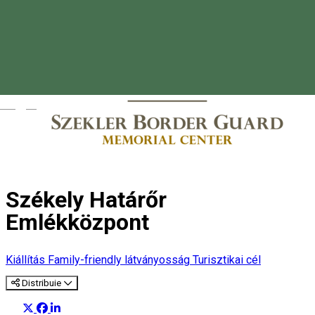
Magyar
Székely Határőr
Emlékközpont
Kiállítás
Family-friendly látványosság
Turisztikai cél
Distribuie