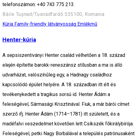
telefonszámon: +40 743 775 213.
Băile Tușnad/Tusnádfürdő 535100, Romania
Kúria
Family-friendly látványosság
Emlékmű
Henter-kúria
A sepsiszentiványi Henter család vélhetően a 18. század
elején építette barokk-reneszánsz stílusban a ma is álló
udvarházat, valószínűleg egy, a Hadnagy családhoz
kapcsolódó épület helyére. A 18. században itt élt és
tevékenykedett a tragikus sorsú id. Henter Ádám a
feleségével, Sármasági Krisztinával. Fiuk, a már bárói címet
szerző ifj. Henter Ádám (1714–1781) itt született, és a
madéfalvi veszedelmet követően lett Csíkszék főkirálybírója.
Feleségével, petki Nagy Borbálával a település patrónusaként