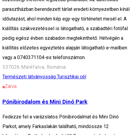
parasztházban berendezett tárlat eredeti környezetben kínál
időutazást, ahol minden kép egy-egy történetet mesél el. A
kiállítás szakvezetéssel is látogatható, a szabadtéri fotófal
pedig egész évben szabadon megtekinthető. Hétvégén a
kiállítás előzetes egyeztetés alapján látogatható e-mailben
vagy a 0740371104-es telefonszámon.
537026 Máréfalva, Románia
Természeti látványosság
Turisztikai cél
Zárva
Pónibirodalom és Mini Dinó Park
Fedezze fel a varázslatos Pónibirodalmat és Mini Dinó
Parkot, amely Farkaslakán található, mindössze 12