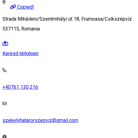
Copied!
Strada Mihăileni/Szentmihályi út 18, Frumoasa/Csíkszépvíz
537115, Romania
Keresd térképen
+40761 130 216
szekelyhatarorszepviz@gmail.com