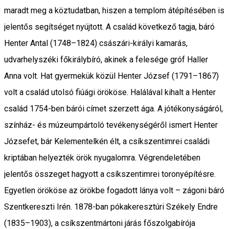
maradt meg a köztudatban, hiszen a templom átépítésében is
jelentős segítséget nyújtott. A család következő tagja, báró
Henter Antal (1748–1824) császári-királyi kamarás,
udvarhelyszéki főkirálybíró, akinek a felesége gróf Haller
Anna volt. Hat gyermekük közül Henter József (1791–1867)
volt a család utolsó fiúági örököse. Halálával kihalt a Henter
család 1754-ben bárói címet szerzett ága. A jótékonyságáról,
színház- és múzeumpártoló tevékenységéről ismert Henter
Józsefet, bár Kelementelkén élt, a csíkszentimrei családi
kriptában helyezték örök nyugalomra. Végrendeletében
jelentős összeget hagyott a csíkszentimrei toronyépítésre.
Egyetlen örököse az örökbe fogadott lánya volt – zágoni báró
Szentkereszti Irén. 1878-ban pókakeresztúri Székely Endre
(1835–1903), a csíkszentmártoni járás főszolgabírója