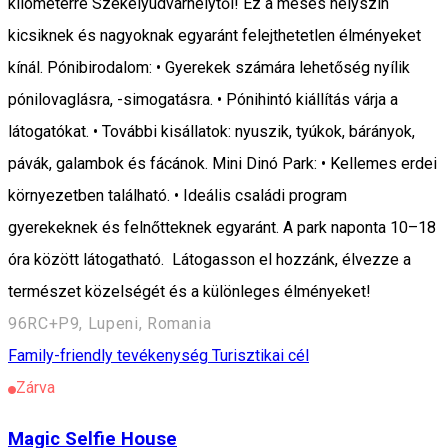
kilométerre Székelyudvarhelytől! Ez a mesés helyszín
kicsiknek és nagyoknak egyaránt felejthetetlen élményeket
kínál. Pónibirodalom: • Gyerekek számára lehetőség nyílik
pónilovaglásra, -simogatásra. • Pónihintó kiállítás várja a
látogatókat. • További kisállatok: nyuszik, tyúkok, bárányok,
pávák, galambok és fácánok. Mini Dinó Park: • Kellemes erdei
környezetben található. • Ideális családi program
gyerekeknek és felnőtteknek egyaránt. A park naponta 10–18
óra között látogatható. Látogasson el hozzánk, élvezze a
természet közelségét és a különleges élményeket!
96RC+P9, Lupeni, Romania
Family-friendly tevékenység
Turisztikai cél
Zárva
Magic Selfie House