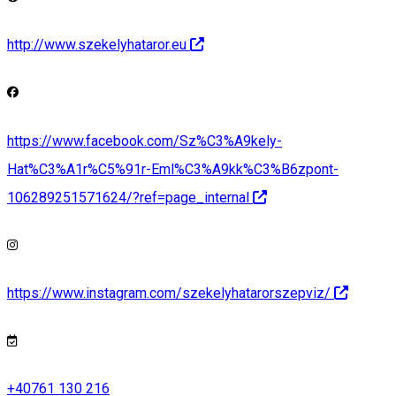
http://www.szekelyhataror.eu
https://www.facebook.com/Sz%C3%A9kely-
Hat%C3%A1r%C5%91r-Eml%C3%A9kk%C3%B6zpont-
106289251571624/?ref=page_internal
https://www.instagram.com/szekelyhatarorszepviz/
+40761 130 216