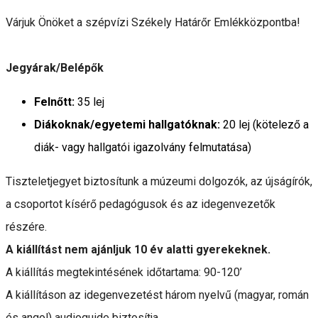
Várjuk Önöket a szépvízi Székely Határőr Emlékközpontba!
Jegyárak/Belépők
Felnőtt:
35 lej
Diákoknak/egyetemi hallgatóknak:
20 lej (kötelező a
diák- vagy hallgatói igazolvány felmutatása)
Tiszteletjegyet biztosítunk a múzeumi dolgozók, az újságírók,
a csoportot kísérő pedagógusok és az idegenvezetők
részére.
A kiállítást nem ajánljuk 10 év alatti gyerekeknek.
A kiállítás megtekintésének időtartama: 90-120’
A kiállításon az idegenvezetést három nyelvű (magyar, román
és angol) audioguide biztosítja.