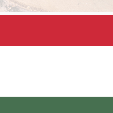
ányos gasztronómiai értékekre építő, tudatos szemléletű vendé
amelyek többek között:
k,
telek (
Signature Dish
),