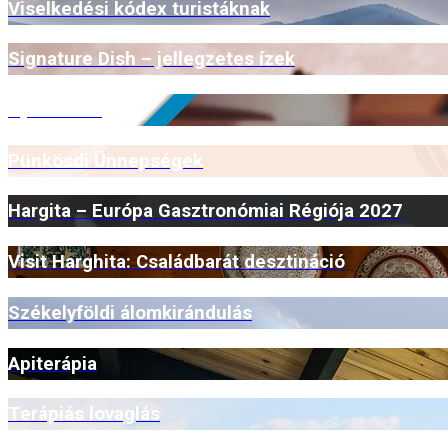
Viselkedési kódex turistáknak
Signature Dish – jellegzetes ízek
Open Farm
Pünkösdi Ünnepségek
Hargita – Európa Gasztronómiai Régiója 2027
Visit Harghita: Családbarát desztináció
Székelyföldi álomkirándulás
Apiterápia
Terápiás lovaglás