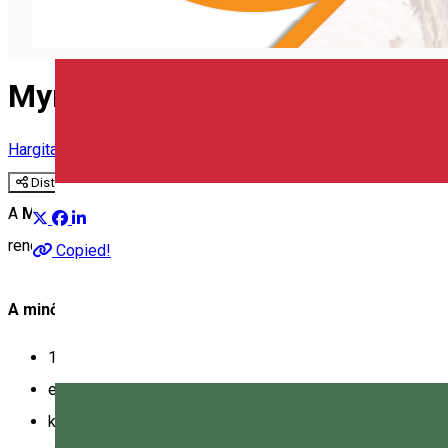
Myrmidone minősítés
Hargitai vezércikk
Distribuie
A
Myrmidone
(narancslepke) a helyi alapanyagokra és hagyom
rendszer.
Copied!
A minősítést azok a vendéglátóegységek kaphatják meg, 
100 km-es körzetből származó alapanyagokat használna
együttműködnek helyi termelőkkel,
kínálatukban megtalálhatóak a Hargita megyére jellemző é