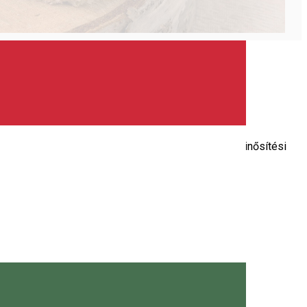
glátást képviselő egységek számára létrehozott minősítési