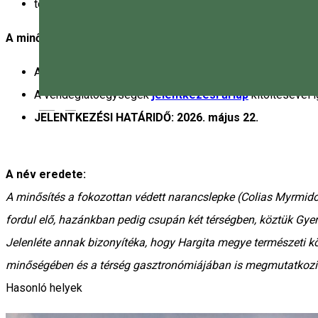
törekednek az ételpazarlás csökkentésére.
A minősítés megszerzése:
A vendéglátóhelynek eleget kell tennie a
kritériumrend
A vendéglátóegységek
jelentkezési űrlap
kitöltésével i
Magyar
JELENTKEZÉSI HATÁRIDŐ: 2026. május 22.
A név eredete:
A minősítés a fokozottan védett narancslepke (Colias Myrm
fordul elő, hazánkban pedig csupán két térségben, köztük Gy
Jelenléte annak bizonyítéka, hogy Hargita megye természeti k
minőségében és a térség gasztronómiájában is megmutatkozi
Hasonló helyek