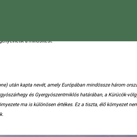
szerben
,
valamint a
Magatartási kódexben
foglaltaknak.
gényelhetik a minősítést.
idone) után kapta nevét, amely Európában mindössze három or
ergyószárhegy és Gyergyószentmiklós határában, a Kürücök-völg
örnyezete ma is különösen értékes. Ez a tiszta, élő környezet
k.