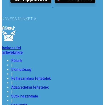
KÖVESS MINKET A
Iratkozz fel
hírlevelünkre
Rólunk
|
Elérhetőség
|
Felhasználási feltételek
|
Adatvédelmi feltételek
|
Sütik használata
|