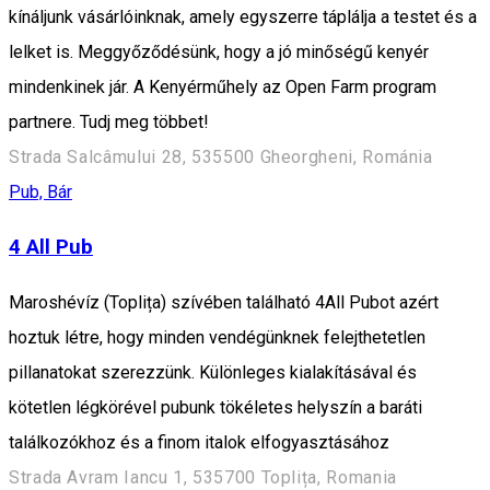
kínáljunk vásárlóinknak, amely egyszerre táplálja a testet és a
lelket is. Meggyőződésünk, hogy a jó minőségű kenyér
mindenkinek jár. A Kenyérműhely az Open Farm program
partnere. Tudj meg többet!
Strada Salcâmului 28, 535500 Gheorgheni, Románia
Pub, Bár
4 All Pub
Maroshévíz (Toplița) szívében található 4All Pubot azért
hoztuk létre, hogy minden vendégünknek felejthetetlen
pillanatokat szerezzünk. Különleges kialakításával és
kötetlen légkörével pubunk tökéletes helyszín a baráti
találkozókhoz és a finom italok elfogyasztásához
Strada Avram Iancu 1, 535700 Toplița, Romania