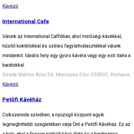
Kávézó
International Cafe
Várunk az International Cafféban, ahol minőségi kávékkal,
hűsítő koktélokkal és széles fagylaltválasztékkal várunk
mindenkit. Ideális hely egy gyors kávéra vagy egy esti italra a
barátokkal.
Strada Márton Áron 54, Miercurea Ciuc 530003, Romania
Kávézó
Petőfi Kávéház
Csíkszereda szívében, a nyüzsgő központ egyik
legmeghittebb szegletében várja Önt a Petőfi Kávéház. Ez az
a hely, ahol a frissen pörkölt kávé illata és a barátságos