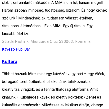
stabil, önfenntartó működés. A MiMi nem fut, hanem megáll.
Három szóban: minőség, tudatosság, bizalom. És hogy kiknek
szólunk? Mindenkinek, aki tudatosan választ: ételben,
ritmusban, életmódban. Ez a MiMi. Egy új ritmus. Egy
lassabb élet íze.
Strada Pieții 7, Miercurea Ciuc 530003, Románia
Kávézó
Pub, Bár
Kultera
Többet hozunk létre, mint egy kávézót vagy bárt – egy élénk,
befogadó teret építünk, ahol a kultúrák találkoznak, a
kreativitás virágzik, és a fenntarthatóság életforma. Amit
kínálunk: • Különleges kávék és kreatív koktélok • Zenei és
kulturális események • Művészet, eklektikus dizájn, vintage