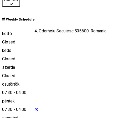
Esemény
Weekly Schedule
Strada Santimbru 4, Odorheiu Secuiesc 535600, Romania
hétfő
Closed
kedd
Keresd térképen
Closed
szerda
Closed
0040371121310
csütörtök
07:30
-
04:00
péntek
alsog@harellzeff.ro
07:30
-
04:00
szombat