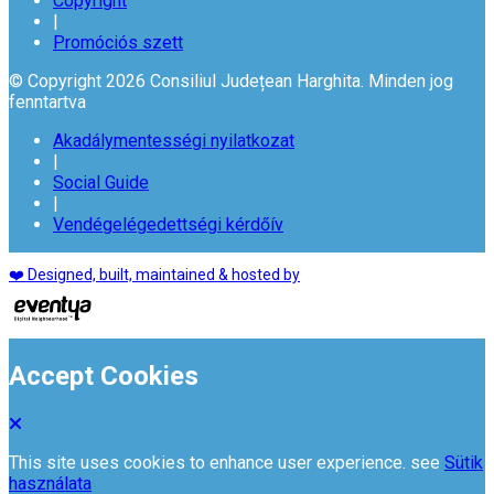
Copyright
|
Promóciós szett
© Copyright 2026 Consiliul Județean Harghita. Minden jog
fenntartva
Akadálymentességi nyilatkozat
|
Social Guide
|
Vendégelégedettségi kérdőív
❤️ Designed, built, maintained & hosted by
Accept Cookies
This site uses cookies to enhance user experience. see
Sütik
használata