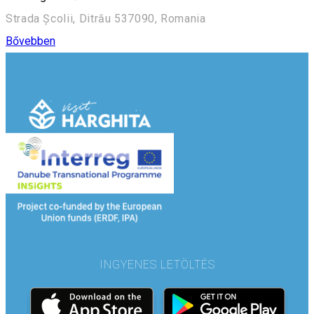
Strada Școlii, Ditrău 537090, Romania
Bővebben
INGYENES LETÖLTÉS