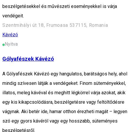
beszélgetésekkel és művészeti eseményekkel is várja
vendégeit.
Szentmihályi út 18, Frumoasa 537115, Romania
Kávézó
Nyitva
Gólyafészek Kávézó
A Gólyafészek Kávézó egy hangulatos, barátságos hely, ahol
mindig szívesen látják a vendégeket. Finom süteményekkel,
illatos, meleg kávéval és meghitt légkörrel várja azokat, akik
egy kis kikapcsolódásra, beszélgetésre vagy feltöltődésre
vágynak. Aki betér ide, hamar otthon érezheti magát – legyen
szó egy gyors kávéról vagy egy hosszabb, süteményes
beszélgetésről.