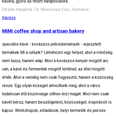
kávéra, gyors ás finom harapnivalóra.
Strada Harghita 74, Miercurea Ciuc, Romania
Kávézó
MiMi coffee shop and artisan bakery
speciális kávé - kovászos péksütemények - erjesztett
termékek Mi a célunk? Létrehozni egy helyet, ahol a minőség
nem luxus, hanem alap. Ahol a kovászos kenyér mögött arc
van, a kávé és fermentek mögött történet, az étel mögött
érték. Ahol a vendég nem csak fogyasztó, hanem a közösség
része. Egy olyan közeget álmodtunk meg, ahol a város
tudatosan élő közönsége otthon érzi magát. Ahol nem csak
kávét kérsz, hanem beszélgetést, közösséget, inspirációt is
kapsz. Workshopok, előadások, helyi termelők és persze