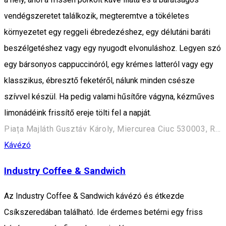
vendégszeretet találkozik, megteremtve a tökéletes
környezetet egy reggeli ébredezéshez, egy délutáni baráti
beszélgetéshez vagy egy nyugodt elvonuláshoz. Legyen szó
egy bársonyos cappuccinóról, egy krémes latteról vagy egy
klasszikus, ébresztő feketéről, nálunk minden csésze
szívvel készül. Ha pedig valami hűsítőre vágyna, kézműves
limonádéink frissítő ereje tölti fel a napját.
Piața Majláth Gusztáv Károly, Miercurea Ciuc 530003, Romania
Kávézó
Industry Coffee & Sandwich
Az Industry Coffee & Sandwich kávézó és étkezde
Csíkszeredában található. Ide érdemes betérni egy friss