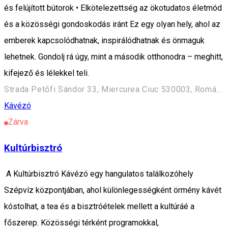
és felújított bútorok • Elkötelezettség az ökotudatos életmód
és a közösségi gondoskodás iránt Ez egy olyan hely, ahol az
emberek kapcsolódhatnak, inspirálódhatnak és önmaguk
lehetnek. Gondolj rá úgy, mint a második otthonodra – meghitt,
kifejező és lélekkel teli.
Strada Petőfi Sándor 33, Miercurea Ciuc 530003, Románia
Kávézó
Zárva
Kultúrbisztró
A Kultúrbisztró Kávézó egy hangulatos találkozóhely
Szépvíz központjában, ahol különlegességként örmény kávét
kóstolhat, a tea és a bisztróételek mellett a kultúráé a
főszerep. Közösségi térként programokkal,