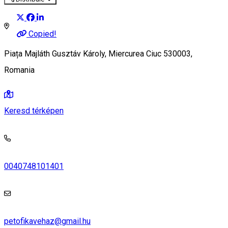
Copied!
Piața Majláth Gusztáv Károly, Miercurea Ciuc 530003,
Romania
Keresd térképen
0040748101401
petofikavehaz@gmail.hu