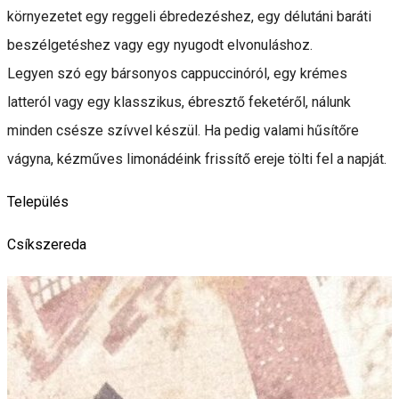
környezetet egy reggeli ébredezéshez, egy délutáni baráti
beszélgetéshez vagy egy nyugodt elvonuláshoz.
Legyen szó egy bársonyos cappuccinóról, egy krémes
latteról vagy egy klasszikus, ébresztő feketéről, nálunk
minden csésze szívvel készül. Ha pedig valami hűsítőre
vágyna, kézműves limonádéink frissítő ereje tölti fel a napját.
Település
Csíkszereda