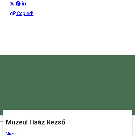
Despre
Copied!
Ascultă ghidul audio pentru câteva din cele mai importante
obiective turistice din Harghita!
Magyar
Muzeul Haáz Rezső
Muzeu