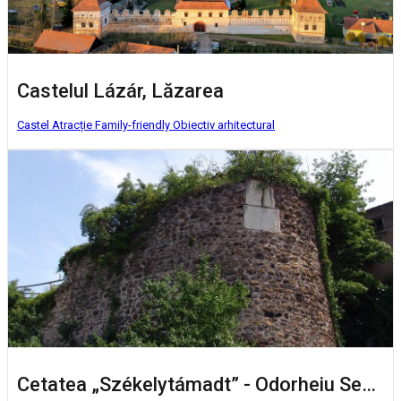
Castelul Lázár, Lăzarea
Castel
Atracție Family-friendly
Obiectiv arhitectural
Cetatea „Székelytámadt” - Odorheiu Secuiesc