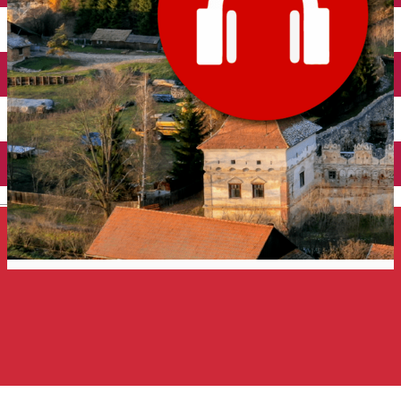
Închirieri auto
Închirieri de biciclete
English
Harghita Travel - Ghid Audio
Ghid audio Grup
Distribuie