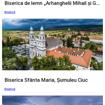
Biserica de lemn „Arhanghelii Mihail şi Gavril” - Tulgheș
Biserică
Biserica Sfânta Maria, Șumuleu Ciuc
Biserică