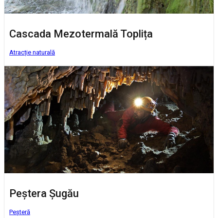
Cascada Mezotermală Toplița
Atracție naturală
Peștera Șugău
Peșteră