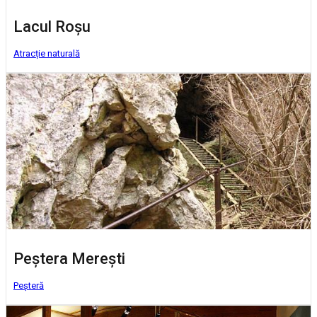
Lacul Roșu
Atracție naturală
Peştera Mereşti
Peșteră