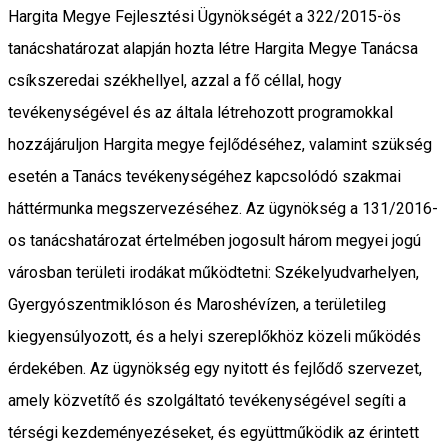
Hargita Megye Fejlesztési Ügynökségét a 322/2015-ös
tanácshatározat alapján hozta létre Hargita Megye Tanácsa
csíkszeredai székhellyel, azzal a fő céllal, hogy
tevékenységével és az általa létrehozott programokkal
hozzájáruljon Hargita megye fejlődéséhez, valamint szükség
esetén a Tanács tevékenységéhez kapcsolódó szakmai
háttérmunka megszervezéséhez. Az ügynökség a 131/2016-
os tanácshatározat értelmében jogosult három megyei jogú
városban területi irodákat működtetni: Székelyudvarhelyen,
Gyergyószentmiklóson és Maroshévízen, a területileg
kiegyensúlyozott, és a helyi szereplőkhöz közeli működés
érdekében. Az ügynökség egy nyitott és fejlődő szervezet,
amely közvetítő és szolgáltató tevékenységével segíti a
térségi kezdeményezéseket, és együttműködik az érintett