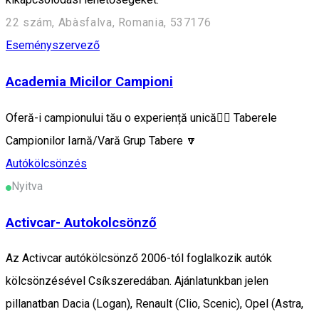
22 szám, Abàsfalva, Romania, 537176
Eseményszervező
Academia Micilor Campioni
Oferă-i campionului tău o experiență unică🦸‍♂️ Taberele
Campionilor Iarnă/Vară Grup Tabere 🔽
Autókölcsönzés
Nyitva
Activcar- Autokolcsönző
Az Activcar autókölcsönző 2006-tól foglalkozik autók
kölcsönzésével Csíkszeredában. Ajánlatunkban jelen
pillanatban Dacia (Logan), Renault (Clio, Scenic), Opel (Astra,