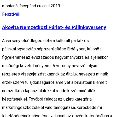
montană, începând cu anul 2019.
Fesztivál
Ákovita Nemzetközi Párlat- és Pálinkaverseny
A verseny elsődleges célja a kulturált párlat- és
pálinkafogyasztás népszerűsítése Erdélyben, különös
figyelemmel az évszázados hagyományokra és a jelenkor
minőségi követelményeire. A verseny nevezői olyan
részletes visszajelzést kapnak az általuk nevezett minták
érzékszervi tulajdonságairól, amelyet a bírálatban kiemelt
nemzetközi tapasztalatokkal rendelkező minősítők
készítenek el. További feladat az üzleti kategória
marketingeszközökkel való támogatása, kereskedelmi
lehetőségeinek növelése, valamint az egyéni kategóriában a