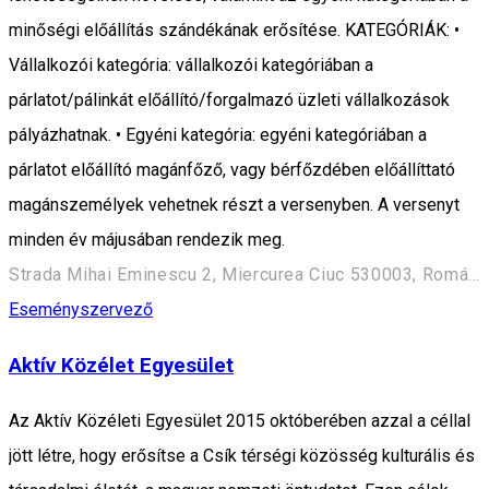
minőségi előállítás szándékának erősítése. KATEGÓRIÁK: •
Vállalkozói kategória: vállalkozói kategóriában a
párlatot/pálinkát előállító/forgalmazó üzleti vállalkozások
pályázhatnak. • Egyéni kategória: egyéni kategóriában a
párlatot előállító magánfőző, vagy bérfőzdében előállíttató
magánszemélyek vehetnek részt a versenyben. A versenyt
minden év májusában rendezik meg.
Strada Mihai Eminescu 2, Miercurea Ciuc 530003, Románia
Eseményszervező
Aktív Közélet Egyesület
Az Aktív Közéleti Egyesület 2015 októberében azzal a céllal
jött létre, hogy erősítse a Csík térségi közösség kulturális és