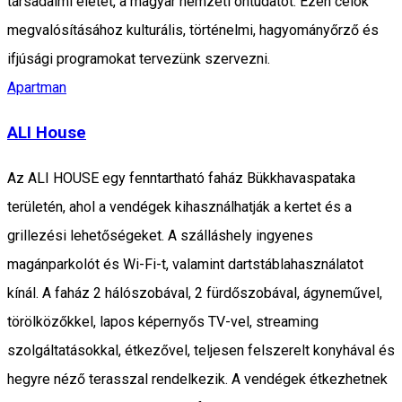
társadalmi életét, a magyar nemzeti öntudatot. Ezen célok
megvalósításához kulturális, történelmi, hagyományőrző és
ifjúsági programokat tervezünk szervezni.
Apartman
ALI House
Az ALI HOUSE egy fenntartható faház Bükkhavaspataka
területén, ahol a vendégek kihasználhatják a kertet és a
grillezési lehetőségeket. A szálláshely ingyenes
magánparkolót és Wi-Fi-t, valamint dartstáblahasználatot
kínál. A faház 2 hálószobával, 2 fürdőszobával, ágyneművel,
törölközőkkel, lapos képernyős TV-vel, streaming
szolgáltatásokkal, étkezővel, teljesen felszerelt konyhával és
hegyre néző terasszal rendelkezik. A vendégek étkezhetnek