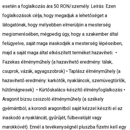
esetén a foglalkozás ára 50 RON/személy. Leírás: Ezen
foglalkozások célja, hogy megadjuk a lehetőséget a
látogatónak, hogy mélyebben elmerüljön a mesterség
megismerésében, mégpedig úgy, hogy a szakember által
felügyelve, saját maga inaskodjék a mesterség lépéseiben,
majd a saját maga által elkészített terméket hazaviheti. •
Fazekas élményműhely (a hazavihető eredmény: tálak,
csuprok, vázák, agyagszobrok) • Taplász élményműhely (a
hazavihető eredmény: karkötők, nyakláncok, szemüvegtörlők,
hűtőmágnesek) • Kürtőskalács-készítő élményfoglalkozás •
Aragonit bizsu csiszoló élményműhely (a székely
gyémántból, a korondi aragonitból saját kézzel készíti el az
inaskodó a nyakláncát, gyűrűjét, fülbevalóját vagy
marokkövét). Ennél a tevékenységnél pluszba fizetni kell egy