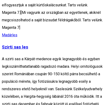
elfogyasztjuk a saját kürtőskalácsunkat. Tarts velünk.
Magenta 7.][Mi vagyunk az országban az egyetlenek, akiknél
megcsiszolhatod a saját bizsudat féldrágakőből. Tarts velünk.
Magenta 7]
Madárles
Szirti sas les
A szirti sas a Kárpát-medence egyik legnagyobb és egyben
legkiszámíthatatlanabb ragadozó madara. Helyi ornitológusok
szerint Romániában csupán 90-150 költő párra becsülhető a
populáció mérete, így fotózásukra legnagyobb esély a
rendszeres etető helyeknél van. Saslesünk Székelyudvarhely
közelében, a Hargita-hegység lábánál 2016 óta működik. Itt a
szirti sas december és február között jó eséllyel fotózható