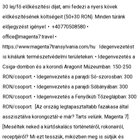
30 lej/fő előkészítési díjat, ami fedezi a nyers kövek
előkészítésének költségeit (50+30 RON). Minden túránk
előjegyzést igényel: • +40770508580 •
office@magenta7.travel •
https://www.magenta7transylvania.com/hu Idegenvezetést
is kínálunk természetvédelmi területeken: • Idegenvezetés a
Csiga-dombon és a korondi Aragonit Múzeumban: 150-250
RON/csoport. • Idegenvezetés a parajdi Só-szorosban: 300
RON/csoport. • Idegenvezetés a parajdi Sóbányában: 300
RON/csoport. • Idegenvezetés a Fenyőkúti Tőzeglápban: 300
RON/csoport. [Az ország legtapasztaltabb fazakasa által
asszisztálva korongoztál-e már? Tarts velünk. Magenta 7]
[Meséltek neked a kürtőskalács történetéről, rokonairól,
receptjéről? Mi ezt tesszük, miközben meg is sütjük és