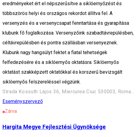
eredményeket ért el népszerűsítve a siklóernyőzést és
többszörös helyi és országos rekordot állítva fel. A
versenyzés és a versenycsapat fenntartása és gyarapítása
klubunk fő foglalkozása. Versenyzőink szabadtávrepülésben,
céltávrepülésben és pontra szállásban versenyeznek.
Klubunk nagy hangsúlyt fektet a fiatal tehetségek
felfedezésére és a siklóernyős oktatásra. Siklóernyős
oktatást szakképzett oktatókkal és korszerű bevizsgált
siklóernyős felszereléssel végzünk.
Strada Kossuth Lajos 36, Miercurea Ciuc 530003, Romania
Eseményszervező
Zárva
Hargita Megye Fejlesztési Ügynöksége