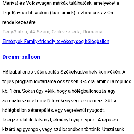
Meriva) és Volkswagen márkák találhatóak, amelyeket a
legelőnyösebb árakon (lásd áraink) biztosítunk az Ön
rendelkezésére.
Fenyő utca, 44 Szam, Csikszereda, Romania
Élmények
Family-friendly tevékenység
hőlégballon
Dream-balloon
Hőlégballonos sétarepülés Székelyudvarhely környékén. A
teljes program időtartama összesen 3-4 óra, amiből a repülés
kb. 1 óra. Sokan úgy vélik, hogy a hőlégballonozás egy
adrenalinszintet emelő tevékenység, de nem az. Sőt, a
hőlégballon sétarepülés, egy végtelenül nyugodt,
lélegzetelállító látványt, élményt nyújtó sport. A repülés
kizárólag gyenge-, vagy szélcsendben történik. Utazásunk