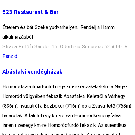
523 Restaurant & Bar
Étterem és bár Székelyudvarhelyen. Rendelj a Hamm
alkalmazásból
Strada Petőfi Sándor 15, Odorheiu Secuiesc 535600, Romania
Panzió
Abásfalvi vendégházak
Homoródszentmártontól négy km-re észak-keletre a Nagy-
Homoród völgyében fekszik Abásfalva. Keletről a Várhegy
(836m), nyugatról a Bozbokor (716m) és a Zsuva-tető (768m)
határolják. A falutól egy km-re van Homoródkeményfalva,
innen tizenegy km-re Homoródfürdő fekszik. Az autentikus
környezet a nyugalom, a csend szigete. Az egybenyitott