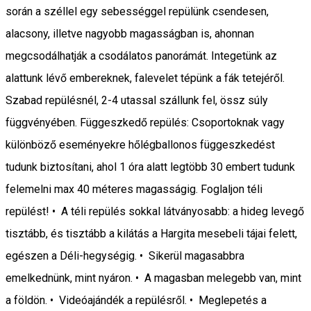
során a széllel egy sebességgel repülünk csendesen,
alacsony, illetve nagyobb magasságban is, ahonnan
megcsodálhatják a csodálatos panorámát. Integetünk az
alattunk lévő embereknek, falevelet tépünk a fák tetejéről.
Szabad repülésnél, 2-4 utassal szállunk fel, össz súly
függvényében. Függeszkedő repülés: Csoportoknak vagy
különböző eseményekre hőlégballonos függeszkedést
tudunk biztosítani, ahol 1 óra alatt legtöbb 30 embert tudunk
felemelni max 40 méteres magasságig. Foglaljon téli
repülést! • A téli repülés sokkal látványosabb: a hideg levegő
tisztább, és tisztább a kilátás a Hargita mesebeli tájai felett,
egészen a Déli-hegységig. • Sikerül magasabbra
emelkednünk, mint nyáron. • A magasban melegebb van, mint
a földön. • Videóajándék a repülésről. • Meglepetés a