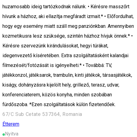
huzamosabb ideig tartózkodnak nálunk. • Kérésre masszőrt
hívunk a házhoz, aki ellazítja megfáradt izmait.* • Előfordulhat,
hogy egy esemény miatt száll meg panziónkban. Amennyiben
kozmetikusra lesz szüksége, szintén házhoz hívjuk önnek.* •
Kérésre szervezünk kirándulásokat, hegyi túrákat,
idegenvezető kíséretében. Extra szolgáltatásként kalandjai
filmezését/fotózását is igényelheti.* • Továbbá: TV,
játékkonzol, játéksarok, trambulin, kinti játékok, társasjátékok,
kiságy, dohányzásra kijelölt hely, grillező, terasz, udvar,
konferenciaterem, közös konyha, minden szobában
fürdőszoba. *Ezen szolgáltatások külön fizetendőek.
67/C Sub Cetate 537364, Romania
Étterem
Nyitva