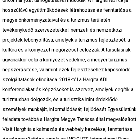
önkormányzat támogatásával működik. A Hargita ADI célja
hosszútávú együttműködések létrehozása és fenntartása a
megye önkormányzataival és a turizmus területén
tevékenykedő szervezetekkel, nemzeti és nemzetközi
projektek lebonyolítása, amelyek a turizmus fejlesztését, a
kultúra és a környezet megőrzését célozzák. A társulásnak
ugyanakkor célja a környezet védelme, a megyei turizmus
népszerűsítése, valamint ezek fejlesztéséhez kapcsolódó
szolgáltatások elindítása. 2018-tól a Hargita ADI
konferenciákat és képzéseket is szervez, amelyek segítik a
turizmusban dolgozók, és a turisztika iránt érdeklődő
személyek munkáját, informálódását, fejlődését Egyesületünk
feladata továbbá a Hargita Megye Tanácsa által megvalósított
Visit Harghita alkalmazás és webhely kezelése, fenntartása