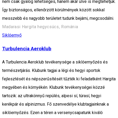
nem csak gyalog lehetséges, hanem akár ülve is megtehetjük.
Így biztonságos, ellenőrzött körülmények között sokkal
messzebb és nagyobb területet tudunk bejárni, megcsodálni.
Madarasi Hargita hegycsúcs, Románia
Siklóernyő
Turbulencia Aeroklub
A Turbulencia Aeroklub tevékenysége a siklóernyőzés és
természetjárás. Klubunk tagjai a légi és hegyi sportok
fejlesztését és népszerűsítését tűzték ki feladatként Hargita
megyében és környékén. Klubunk tevékenységei közzé
tartozik: az ultrakönnyű repülés, alpesi sí, túrasí, hegyi
kerékpár és alpinizmus. Fő szenvedélye klubtagjainknak a
siklóernyőzés. Ezen a téren a versenycsapatunk kiváló