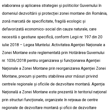
elaborarea și aplicarea strategiei și politicilor Guvernului în
domeniul dezvoltării și protecției zonei montane din România,
zonă marcată de specificitate, fragilă ecologic și
defavorizată economico-social din cauze naturale, care
necesită o gestiune specifică, conform Legii nr. 197 din 20
iulie 2018 – Legea Muntelui. Activitatea Agenției Naționale a
Zonei Montane este reglementată prin Hotărârea Guvernului
nr. 1036/2018 pentru organizarea și funcționarea Agenției
Naționale a Zonei Montane prin reorganizarea Agenției Zonei
Montane, precum și pentru stabilirea unor măsuri privind
centrele regionale și oficiile de dezvoltare montană. Agenția
Națională a Zonei Montane este prezentă în teritoriul național
prin structuri funcționale, organizate în rețeaua de centre
regionale de dezvoltare montană și oficii de dezvoltare