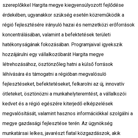
szereplőkkel Hargita megye kiegyensúlyozott fejlődése
érdekében, ugyanakkor szükség esetén közreműködik a
régió fejlesztésére irányuló hazai és nemzetközi erőforrások
koncentrálásában, valamint a befektetések területi
hatékonyságának fokozásában. Programjaival igyekszik
hozzájárulni egy vállalkozóbarát Hargita megye
létrehozásához, ösztönzőleg hatni a külső források
léhívására és támogatni a régióban megvalósuló
fejlesztéseket, befektetéseket, felkarolni az új, innovatív
ötleteket, ösztönözni a munkahelyteremtést, a vállalkozói
kedvet és a régió egészére kiterjedő elképzelések
megvalósítását, valamint hasznos információkkal szolgálni a
megye gazdasági fejlesztése terén. Az ügynökség
munkatársai lelkes, javarészt fiatal közgazdászok, akik