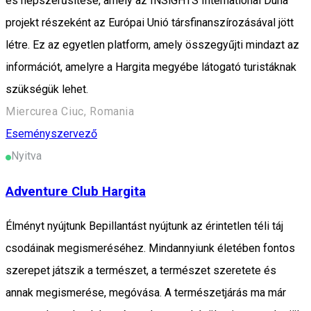
és népszerűsítése, amely az INSiGHTS International Duna
projekt részeként az Európai Unió társfinanszírozásával jött
létre. Ez az egyetlen platform, amely összegyűjti mindazt az
információt, amelyre a Hargita megyébe látogató turistáknak
szükségük lehet.
Miercurea Ciuc, Romania
Eseményszervező
Nyitva
Adventure Club Hargita
Élményt nyújtunk Bepillantást nyújtunk az érintetlen téli táj
csodáinak megismeréséhez. Mindannyiunk életében fontos
szerepet játszik a természet, a természet szeretete és
annak megismerése, megóvása. A természetjárás ma már