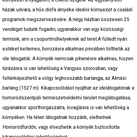
házak udvara, a hűs diófa árnyéka ideális környezet a családi
programok megszervezésére. A négy házban összesen 25
vendéget tudunk fogadni, ugyanakkor van egy közösségi
termünk, ami a csoportműhelyeknek ad teret.A fülledt nyári
estéket kellemes, borozásra alkalmas pincében tölthetik az
ide látogatók. A környék nemcsak pihenésre alkalmas, hiszen
túrázásra is van lehetőség a Vargyas szorosban, vagy
feltérképezhető a völgy leghosszabb barlangja, az Almási
barlang (1527 m). Kikapcsolódást nyújthat az idelátogatónak a
homoródszentpáli természetvédelmi terület meglátogatása,
ugyanakkor sporthorgászatra, lovaglásra is van lehetőség a
környéken. Ha télen látogatnak hozzánk, síelhetnek
Homoródfürdőn, vagy élvezhetik a környék biztosította
kikapcsolódási lehetőségeket.