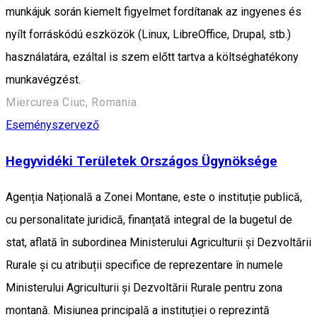
munkájuk során kiemelt figyelmet fordítanak az ingyenes és
nyílt forráskódú eszközök (Linux, LibreOffice, Drupal, stb.)
használatára, ezáltal is szem előtt tartva a költséghatékony
munkavégzést.
Miercurea Ciuc, Romania
Eseményszervező
Hegyvidéki Területek Országos Ügynöksége
Agenția Națională a Zonei Montane, este o instituție publică,
cu personalitate juridică, finanțată integral de la bugetul de
stat, aflată în subordinea Ministerului Agriculturii și Dezvoltării
Rurale și cu atribuții specifice de reprezentare în numele
Ministerului Agriculturii și Dezvoltării Rurale pentru zona
montană. Misiunea principală a instituției o reprezintă