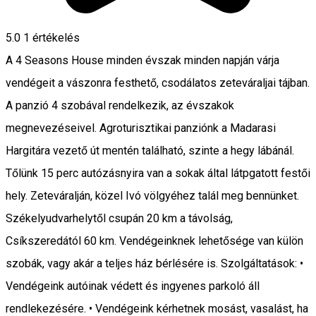
5.0
1 értékelés
A 4 Seasons House minden évszak minden napján várja
vendégeit a vászonra festhető, csodálatos zeteváraljai tájban.
A panzió 4 szobával rendelkezik, az évszakok
megnevezéseivel. Agroturisztikai panziónk a Madarasi
Hargitára vezető út mentén található, szinte a hegy lábánál.
Tőlünk 15 perc autózásnyira van a sokak által látpgatott festői
hely. Zeteváralján, közel Ivó völgyéhez talál meg bennünket.
Székelyudvarhelytől csupán 20 km a távolság,
Csíkszeredától 60 km. Vendégeinknek lehetősége van külön
szobák, vagy akár a teljes ház bérlésére is. Szolgáltatások: •
Vendégeink autóinak védett és ingyenes parkoló áll
rendlekezésére. • Vendégeink kérhetnek mosást, vasalást, ha