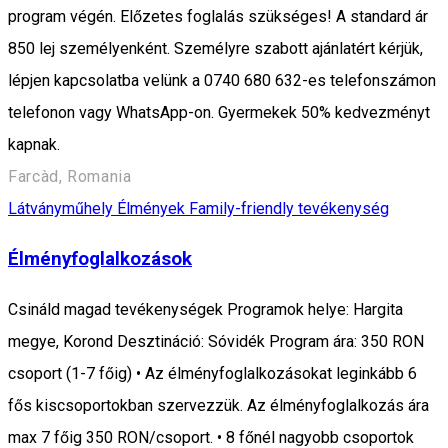
program végén. Előzetes foglalás szükséges! A standard ár
850 lej személyenként. Személyre szabott ajánlatért kérjük,
lépjen kapcsolatba velünk a 0740 680 632-es telefonszámon
telefonon vagy WhatsApp-on. Gyermekek 50% kedvezményt
kapnak.
Farcàd, Romania
Látványműhely
Élmények
Family-friendly tevékenység
Élményfoglalkozások
Csináld magad tevékenységek Programok helye: Hargita
megye, Korond Desztináció: Sóvidék Program ára: 350 RON
csoport (1-7 főig) • Az élményfoglalkozásokat leginkább 6
fős kiscsoportokban szervezzük. Az élményfoglalkozás ára
max 7 főig 350 RON/csoport. • 8 főnél nagyobb csoportok