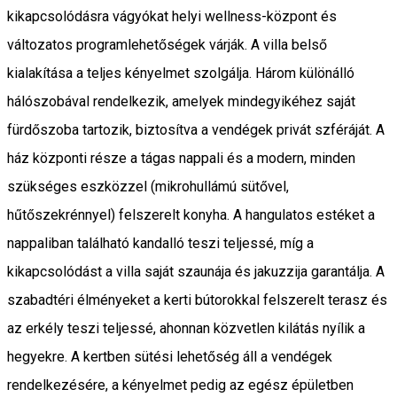
kikapcsolódásra vágyókat helyi wellness-központ és
változatos programlehetőségek várják. A villa belső
kialakítása a teljes kényelmet szolgálja. Három különálló
hálószobával rendelkezik, amelyek mindegyikéhez saját
fürdőszoba tartozik, biztosítva a vendégek privát szféráját. A
ház központi része a tágas nappali és a modern, minden
szükséges eszközzel (mikrohullámú sütővel,
hűtőszekrénnyel) felszerelt konyha. A hangulatos estéket a
nappaliban található kandalló teszi teljessé, míg a
kikapcsolódást a villa saját szaunája és jakuzzija garantálja. A
szabadtéri élményeket a kerti bútorokkal felszerelt terasz és
az erkély teszi teljessé, ahonnan közvetlen kilátás nyílik a
hegyekre. A kertben sütési lehetőség áll a vendégek
rendelkezésére, a kényelmet pedig az egész épületben