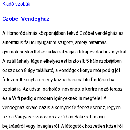
Kiadó szobák
Czobel Vendégház
A Homoródalmás központjában fekvő Czóbel vendégház az
autentikus falusi nyugalom szigete, amely hatalmas
gyümölcsöskerttel és udvarral várja a kikapcsolódni vágyókat.
A szálláshely tágas elhelyezést biztosít: 5 hálószobájában
összesen 8 ágy található, a vendégek kényelmét pedig jól
felszerelt konyha és egy közös használatú fürdőszoba
szolgálja. Az udvari parkolás ingyenes, a kertre néző terasz
és a Wifi pedig a modern igényeknek is megfelel. A
vendégház kiváló bázis a környék felfedezéséhez, legyen
szó a Vargyas-szoros és az Orbán Balázs-barlang
bejárásáról vagy lovaglásról. A látogatók közvetlen közelről