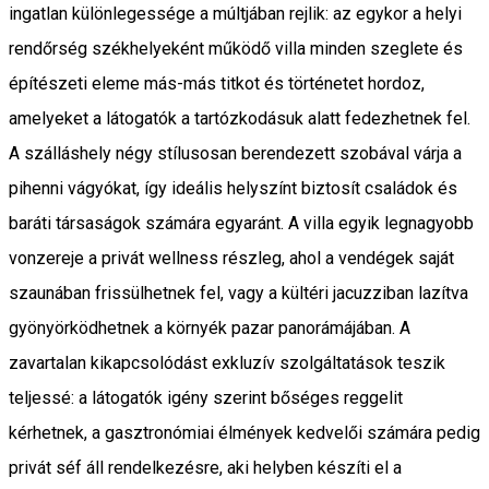
ingatlan különlegessége a múltjában rejlik: az egykor a helyi
rendőrség székhelyeként működő villa minden szeglete és
építészeti eleme más-más titkot és történetet hordoz,
amelyeket a látogatók a tartózkodásuk alatt fedezhetnek fel.
A szálláshely négy stílusosan berendezett szobával várja a
pihenni vágyókat, így ideális helyszínt biztosít családok és
baráti társaságok számára egyaránt. A villa egyik legnagyobb
vonzereje a privát wellness részleg, ahol a vendégek saját
szaunában frissülhetnek fel, vagy a kültéri jacuzziban lazítva
gyönyörködhetnek a környék pazar panorámájában. A
zavartalan kikapcsolódást exkluzív szolgáltatások teszik
teljessé: a látogatók igény szerint bőséges reggelit
kérhetnek, a gasztronómiai élmények kedvelői számára pedig
privát séf áll rendelkezésre, aki helyben készíti el a