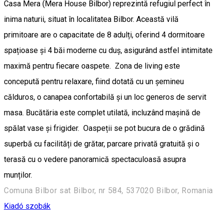
Casa Mera (Mera House Bilbor) reprezintă refugiul perfect în
inima naturii, situat în localitatea Bilbor. Această vilă
primitoare are o capacitate de 8 adulți, oferind 4 dormitoare
spațioase și 4 băi moderne cu duș, asigurând astfel intimitate
maximă pentru fiecare oaspete. Zona de living este
concepută pentru relaxare, fiind dotată cu un șemineu
călduros, o canapea confortabilă și un loc generos de servit
masa. Bucătăria este complet utilată, incluzând mașină de
spălat vase și frigider. Oaspeții se pot bucura de o grădină
superbă cu facilități de grătar, parcare privată gratuită și o
terasă cu o vedere panoramică spectaculoasă asupra
munților.
Comuna Bilbor sat Bilbor, nr 584, 537020 Bilbor, Romania
Kiadó szobák