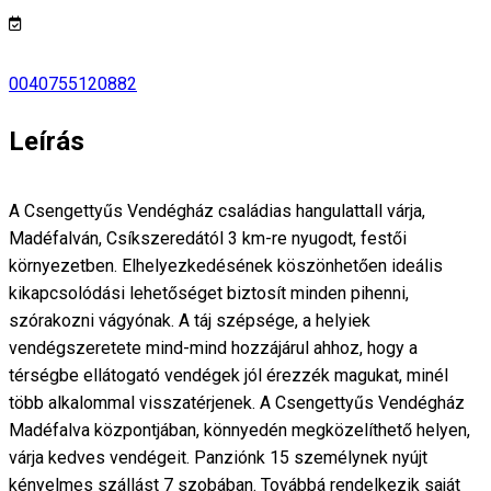
0040755120882
Leírás
A Csengettyűs Vendégház családias hangulattall várja,
Madéfalván, Csíkszeredától 3 km-re nyugodt, festői
környezetben. Elhelyezkedésének köszönhetően ideális
kikapcsolódási lehetőséget biztosít minden pihenni,
szórakozni vágyónak. A táj szépsége, a helyiek
vendégszeretete mind-mind hozzájárul ahhoz, hogy a
térségbe ellátogató vendégek jól érezzék magukat, minél
több alkalommal visszatérjenek. A Csengettyűs Vendégház
Madéfalva központjában, könnyedén megközelíthető helyen,
várja kedves vendégeit. Panziónk 15 személynek nyújt
kényelmes szállást 7 szobában. Továbbá rendelkezik saját