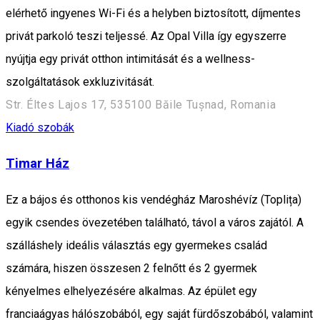
elérhető ingyenes Wi-Fi és a helyben biztosított, díjmentes
privát parkoló teszi teljessé. Az Opal Villa így egyszerre
nyújtja egy privát otthon intimitását és a wellness-
szolgáltatások exkluzivitását.
Str. Éltes Lajos 17, 535100 Băile Tușnad, Romania
Kiadó szobák
Timar Ház
Ez a bájos és otthonos kis vendégház Maroshévíz (Toplița)
egyik csendes övezetében található, távol a város zajától. A
szálláshely ideális választás egy gyermekes család
számára, hiszen összesen 2 felnőtt és 2 gyermek
kényelmes elhelyezésére alkalmas. Az épület egy
franciaágyas hálószobából, egy saját fürdőszobából, valamint