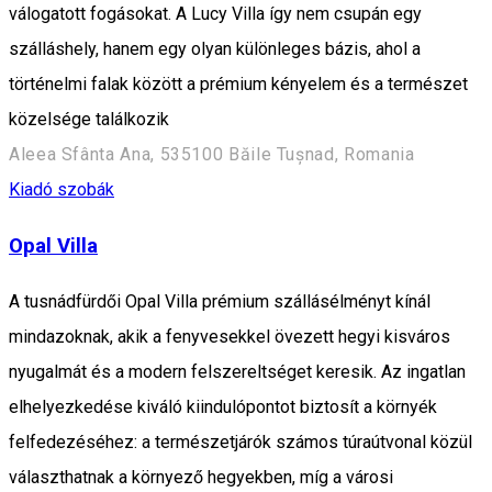
válogatott fogásokat. A Lucy Villa így nem csupán egy
szálláshely, hanem egy olyan különleges bázis, ahol a
történelmi falak között a prémium kényelem és a természet
közelsége találkozik
Aleea Sfânta Ana, 535100 Băile Tușnad, Romania
Kiadó szobák
Opal Villa
A tusnádfürdői Opal Villa prémium szállásélményt kínál
mindazoknak, akik a fenyvesekkel övezett hegyi kisváros
nyugalmát és a modern felszereltséget keresik. Az ingatlan
elhelyezkedése kiváló kiindulópontot biztosít a környék
felfedezéséhez: a természetjárók számos túraútvonal közül
választhatnak a környező hegyekben, míg a városi