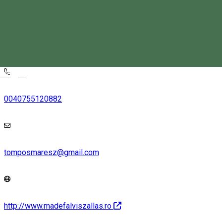
Strada Principală 204, Siculeni 537295, Romania
Keresd térképen
Magyar
0040755120882
tomposmaresz@gmail.com
http://www.madefalviszallas.ro