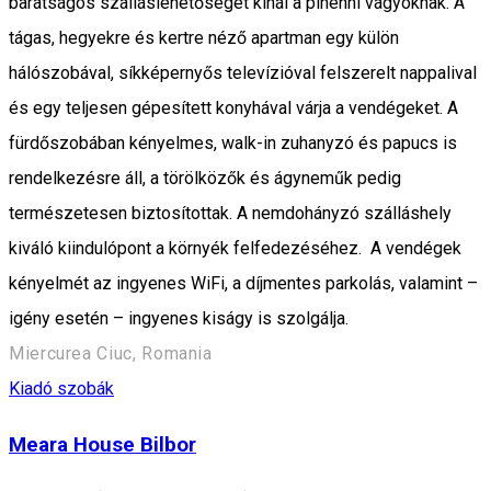
barátságos szálláslehetőséget kínál a pihenni vágyóknak. A
tágas, hegyekre és kertre néző apartman egy külön
hálószobával, síkképernyős televízióval felszerelt nappalival
és egy teljesen gépesített konyhával várja a vendégeket. A
fürdőszobában kényelmes, walk-in zuhanyzó és papucs is
rendelkezésre áll, a törölközők és ágyneműk pedig
természetesen biztosítottak. A nemdohányzó szálláshely
kiváló kiindulópont a környék felfedezéséhez. A vendégek
kényelmét az ingyenes WiFi, a díjmentes parkolás, valamint –
igény esetén – ingyenes kiságy is szolgálja.
Miercurea Ciuc, Romania
Kiadó szobák
Meara House Bilbor