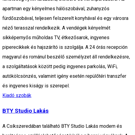
apartman egy kényelmes hálószobával, zuhanyzós
fürdőszobával, teljesen felszerelt konyhával és egy városra
néző terasszal rendelkezik. A vendégek kényelmét
síkképernyős műholdas TV, étkezősarok, ingyenes
piperecikkek és hajszárító is szolgálja. A 24 órás recepción
magyarul és románul beszélő személyzet áll rendelkezésre,
a szolgáltatások között pedig ingyenes parkolás, WiFi,
autókölcsönzés, valamint igény esetén repülőtéri transzfer
és ingyenes kiságy is szerepel.
Kiadó szobák
BTY Studio Lakás
A Csíkszeredában található BTY Studio Lakás modern és