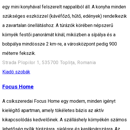
egy mini konyhával felszerelt nappaliból áll. A konyha minden
szükséges eszközzel (kávéfőző, hűtő, edények) rendelkezik
a zavartalan önellátáshoz. A túrázók körében népszerű
környék festői panorámát kínál, miközben a sípálya és a
bobpálya mindössze 2 km-re, a városközpont pedig 900
méterre fekszik.
Strada Plopilor 1, 535700 Toplița, Romania
Kiadó szobák
Focus Home
A csíkszeredai Focus Home egy modern, minden igényt
kielégítő apartman, amely tökéletes bázis az aktív
kikapcsolódás kedvelőinek. A szálláshely környékén számos
lehetőség nyílik túrázásra, síelésre és kerékpározásra. Az