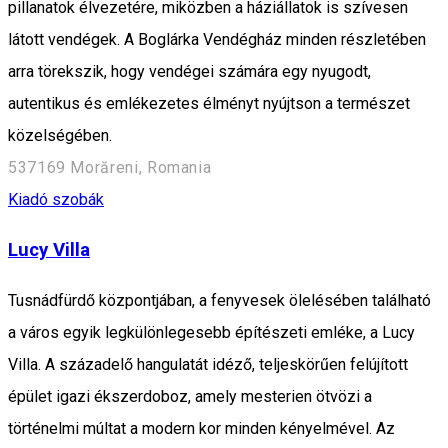
pillanatok élvezetére, miközben a háziállatok is szívesen
látott vendégek. A Boglárka Vendégház minden részletében
arra törekszik, hogy vendégei számára egy nyugodt,
autentikus és emlékezetes élményt nyújtson a természet
közelségében.
537169 Morăreni, Romania
Kiadó szobák
Lucy Villa
Tusnádfürdő központjában, a fenyvesek ölelésében található
a város egyik legkülönlegesebb építészeti emléke, a Lucy
Villa. A századelő hangulatát idéző, teljeskörűen felújított
épület igazi ékszerdoboz, amely mesterien ötvözi a
történelmi múltat a modern kor minden kényelmével. Az