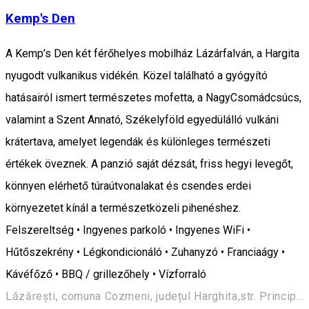
Kemp's Den
A Kemp’s Den két férőhelyes mobilház Lázárfalván, a Hargita
nyugodt vulkanikus vidékén. Közel található a gyógyító
hatásairól ismert természetes mofetta, a NagyCsomádcsúcs,
valamint a Szent Annató, Székelyföld egyedülálló vulkáni
krátertava, amelyet legendák és különleges természeti
értékek öveznek. A panzió saját dézsát, friss hegyi levegőt,
könnyen elérhető túraútvonalakat és csendes erdei
környezetet kínál a természetközeli pihenéshez.
Felszereltség • Ingyenes parkoló • Ingyenes WiFi •
Hűtőszekrény • Légkondicionáló • Zuhanyzó • Franciaágy •
Kávéfőző • BBQ / grillezőhely • Vízforraló
Lăzărești, comuna Cozmeni, județul Harghita,str. Principală nr. 121