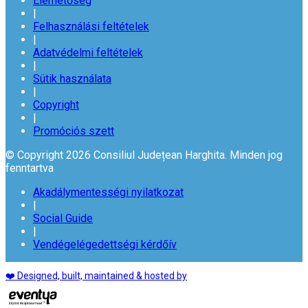
Elérhetőség
|
Felhasználási feltételek
|
Adatvédelmi feltételek
|
Sütik használata
|
Copyright
|
Promóciós szett
© Copyright 2026 Consiliul Județean Harghita. Minden jog
fenntartva
Akadálymentességi nyilatkozat
|
Social Guide
|
Vendégelégedettségi kérdőív
❤️ Designed, built, maintained & hosted by