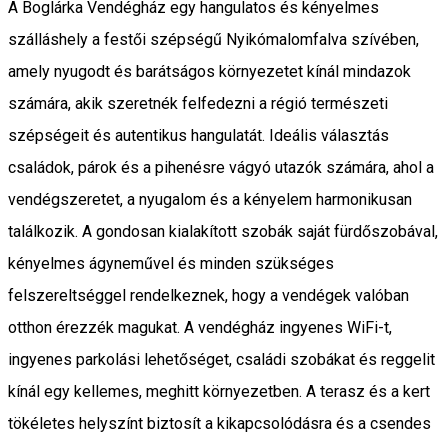
A Boglárka Vendégház egy hangulatos és kényelmes
szálláshely a festői szépségű Nyikómalomfalva szívében,
amely nyugodt és barátságos környezetet kínál mindazok
számára, akik szeretnék felfedezni a régió természeti
szépségeit és autentikus hangulatát. Ideális választás
családok, párok és a pihenésre vágyó utazók számára, ahol a
vendégszeretet, a nyugalom és a kényelem harmonikusan
találkozik. A gondosan kialakított szobák saját fürdőszobával,
kényelmes ágyneművel és minden szükséges
felszereltséggel rendelkeznek, hogy a vendégek valóban
otthon érezzék magukat. A vendégház ingyenes WiFi-t,
ingyenes parkolási lehetőséget, családi szobákat és reggelit
kínál egy kellemes, meghitt környezetben. A terasz és a kert
tökéletes helyszínt biztosít a kikapcsolódásra és a csendes