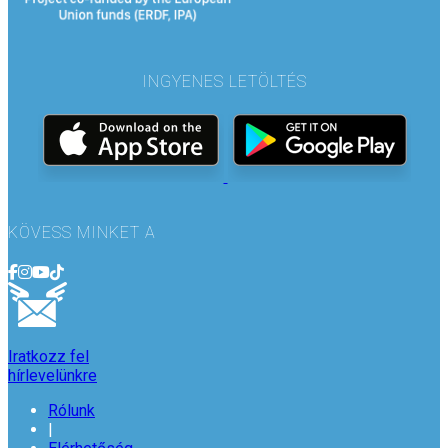
INGYENES LETÖLTÉS
KÖVESS MINKET A
Iratkozz fel
hírlevelünkre
Rólunk
|