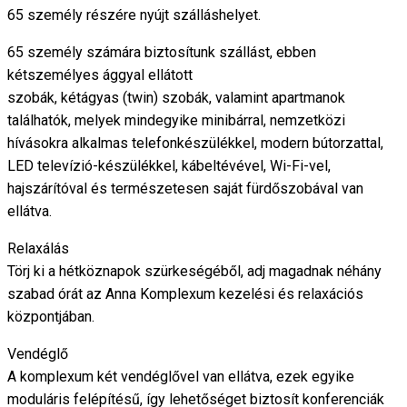
65 személy részére nyújt szálláshelyet.
65 személy számára biztosítunk szállást, ebben
kétszemélyes ággyal ellátott
szobák, kétágyas (twin) szobák, valamint apartmanok
találhatók, melyek mindegyike minibárral, nemzetközi
hívásokra alkalmas telefonkészülékkel, modern bútorzattal,
LED televízió-készülékkel, kábeltévével, Wi-Fi-vel,
hajszárítóval és természetesen saját fürdőszobával van
ellátva.
Relaxálás
Törj ki a hétköznapok szürkeségéből, adj magadnak néhány
szabad órát az Anna Komplexum kezelési és relaxációs
központjában.
Vendéglő
A komplexum két vendéglővel van ellátva, ezek egyike
moduláris felépítésű, így lehetőséget biztosít konferenciák