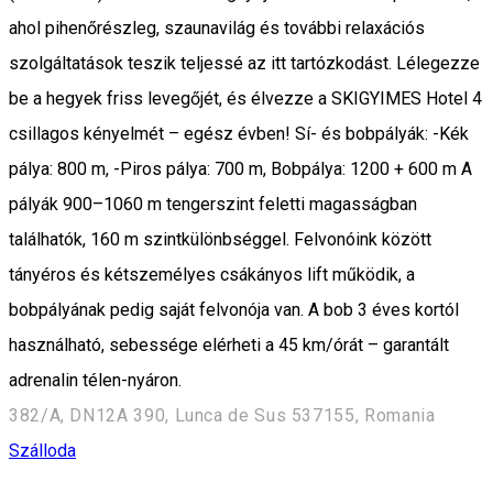
ahol pihenőrészleg, szaunavilág és további relaxációs
szolgáltatások teszik teljessé az itt tartózkodást. Lélegezze
be a hegyek friss levegőjét, és élvezze a SKIGYIMES Hotel 4
csillagos kényelmét – egész évben! Sí- és bobpályák: -Kék
pálya: 800 m, -Piros pálya: 700 m, Bobpálya: 1200 + 600 m A
pályák 900–1060 m tengerszint feletti magasságban
találhatók, 160 m szintkülönbséggel. Felvonóink között
tányéros és kétszemélyes csákányos lift működik, a
bobpályának pedig saját felvonója van. A bob 3 éves kortól
használható, sebessége elérheti a 45 km/órát – garantált
adrenalin télen-nyáron.
382/A, DN12A 390, Lunca de Sus 537155, Romania
Szálloda