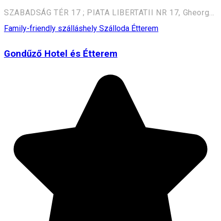
SZABADSÁG TÉR 17 ; PIATA LIBERTATII NR 17, Gheorgheni, Romania, 535500
Family-friendly szálláshely
Szálloda
Étterem
Gondűző Hotel és Étterem