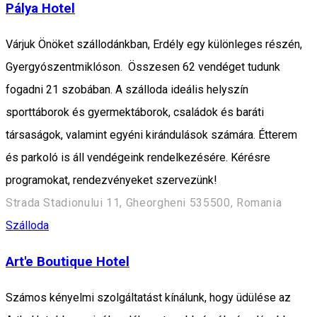
Pálya Hotel
Várjuk Önöket szállodánkban, Erdély egy különleges részén,
Gyergyószentmiklóson. Összesen 62 vendéget tudunk
fogadni 21 szobában. A szálloda ideális helyszín
sporttáborok és gyermektáborok, családok és baráti
társaságok, valamint egyéni kirándulások számára. Étterem
és parkoló is áll vendégeink rendelkezésére. Kérésre
programokat, rendezvényeket szervezünk!
Strada Stadionului 11, Gheorgheni 535500, Romania
Szálloda
Art'e Boutique Hotel
Számos kényelmi szolgáltatást kínálunk, hogy üdülése az