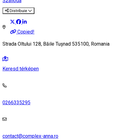
Szálloda
Distribuie
Copied!
Strada Oltului 128, Băile Tușnad 535100, Romania
Keresd térképen
0266335295
contact@complex-anna.ro