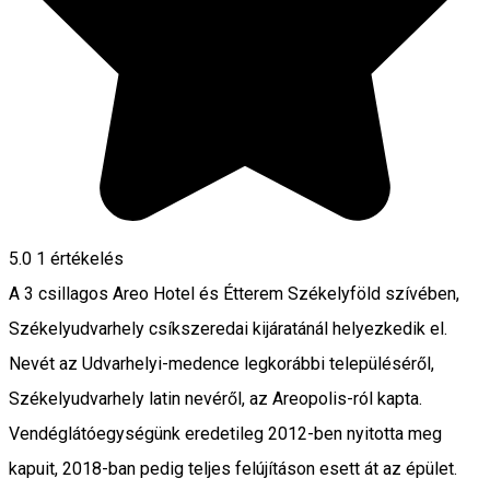
5.0
1 értékelés
A 3 csillagos Areo Hotel és Étterem Székelyföld szívében,
Székelyudvarhely csíkszeredai kijáratánál helyezkedik el.
Nevét az Udvarhelyi-medence legkorábbi településéről,
Székelyudvarhely latin nevéről, az Areopolis-ról kapta.
Vendéglátóegységünk eredetileg 2012-ben nyitotta meg
kapuit, 2018-ban pedig teljes felújításon esett át az épület.