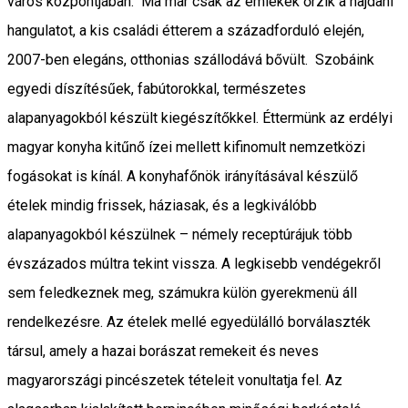
város központjában. Ma már csak az emlékek őrzik a hajdani
hangulatot, a kis családi étterem a századforduló elején,
2007-ben elegáns, otthonias szállodává bővült. Szobáink
egyedi díszítésűek, fabútorokkal, természetes
alapanyagokból készült kiegészítőkkel. Éttermünk az erdélyi
magyar konyha kitűnő ízei mellett kifinomult nemzetközi
fogásokat is kínál. A konyhafőnök irányításával készülő
ételek mindig frissek, háziasak, és a legkiválóbb
alapanyagokból készülnek – némely receptúrájuk több
évszázados múltra tekint vissza. A legkisebb vendégekről
sem feledkeznek meg, számukra külön gyerekmenü áll
rendelkezésre. Az ételek mellé egyedülálló borválaszték
társul, amely a hazai borászat remekeit és neves
magyarországi pincészetek tételeit vonultatja fel. Az