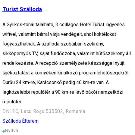
Turist Szálloda
A Gyilkos-tónál található, 3 csillagos Hotel Turist ingyenes
wifivel, valamint bárral várja vendégeit, ahol koktélokat
fogyaszthatnak. A szálloda szobáiban szekrény,
síkképernyős TV, saját fürdőszoba, valamint hűtőszekrény áll
rendelkezésre. A recepció személyzete készséggel nyújt
tájékoztatást a környéken kínálkozó programlehetőségekről.
Durău 24 km-re, Karácsonkő pedig 46 km-re van. A
legközelebbi repülőtér a 90 km-re lévő bákói nemzetközi
repülőtér.
DN12C, Lacu Roșu 535502, Romania
Szálloda
Étterem
Nyitva