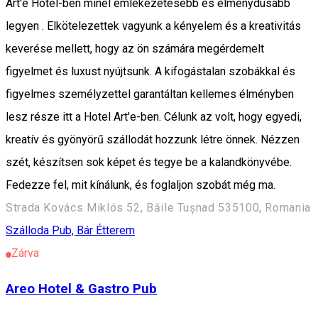
Art'e Hotel-ben minél emlékezetesebb és élménydúsabb
legyen . Elkötelezettek vagyunk a kényelem és a kreativitás
keverése mellett, hogy az ön számára megérdemelt
figyelmet és luxust nyújtsunk. A kifogástalan szobákkal és
figyelmes személyzettel garantáltan kellemes élményben
lesz része itt a Hotel Art'e-ben. Célunk az volt, hogy egyedi,
kreatív és gyönyörű szállodát hozzunk létre önnek. Nézzen
szét, készítsen sok képet és tegye be a kalandkönyvébe.
Fedezze fel, mit kínálunk, és foglaljon szobát még ma.
Strada Kovács Miklós 52, Băile Tușnad 535100, Romania
Szálloda
Pub, Bár
Étterem
Zárva
Areo Hotel & Gastro Pub