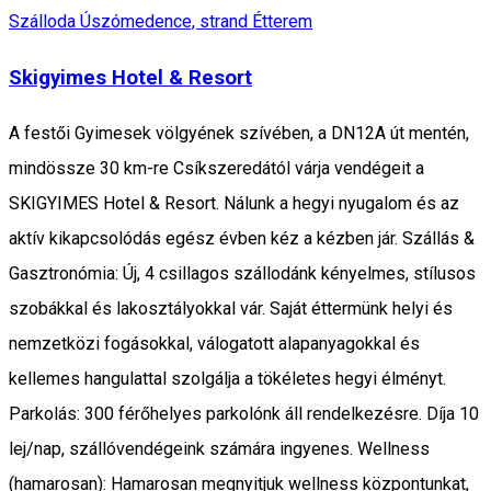
Szálloda
Úszómedence, strand
Étterem
Skigyimes Hotel & Resort
A festői Gyimesek völgyének szívében, a DN12A út mentén,
mindössze 30 km-re Csíkszeredától várja vendégeit a
SKIGYIMES Hotel & Resort. Nálunk a hegyi nyugalom és az
aktív kikapcsolódás egész évben kéz a kézben jár. Szállás &
Gasztronómia: Új, 4 csillagos szállodánk kényelmes, stílusos
szobákkal és lakosztályokkal vár. Saját éttermünk helyi és
nemzetközi fogásokkal, válogatott alapanyagokkal és
kellemes hangulattal szolgálja a tökéletes hegyi élményt.
Parkolás: 300 férőhelyes parkolónk áll rendelkezésre. Díja 10
lej/nap, szállóvendégeink számára ingyenes. Wellness
(hamarosan): Hamarosan megnyitjuk wellness központunkat,