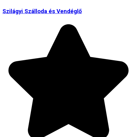
Szilágyi Szálloda és Vendéglő