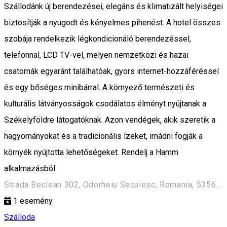
Szállodánk új berendezései, elegáns és klimatizált helyiségei
biztosítják a nyugodt és kényelmes pihenést. A hotel összes
szobája rendelkezik légkondicionáló berendezéssel,
telefonnal, LCD TV-vel, melyen nemzetközi és hazai
csatornák egyaránt találhatóak, gyors internet-hozzáféréssel
és egy bőséges minibárral. A környező természeti és
kulturális látványosságok csodálatos élményt nyújtanak a
Székelyföldre látogatóknak. Azon vendégek, akik szeretik a
hagyományokat és a tradicionális ízeket, imádni fogják a
környék nyújtotta lehetőségeket. Rendelj a Hamm
alkalmazásból
Strada Beclean 302, Odorheiu Secuiesc, Romania, 535600
1
esemény
Szálloda