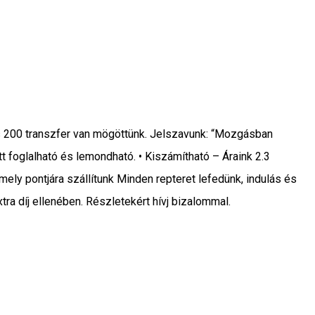
 és 200 transzfer van mögöttünk. Jelszavunk: “Mozgásban
tt foglalható és lemondható. • Kiszámítható – Áraink 2.3
ely pontjára szállítunk Minden repteret lefedünk, indulás és
tra díj ellenében. Részletekért hívj bizalommal.