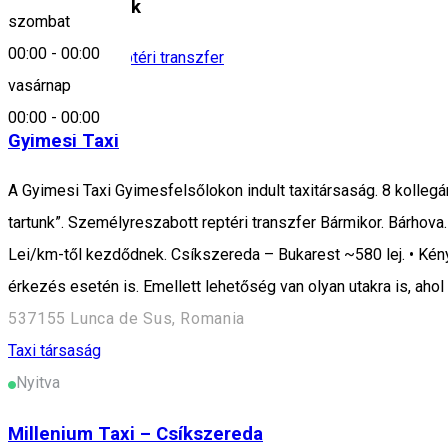
Hasonló helyek
szombat
00:00
-
00:00
Taxi társaság
Reptéri transzfer
vasárnap
Nyitva
00:00
-
00:00
Gyimesi Taxi
A Gyimesi Taxi Gyimesfelsőlokon indult taxitársaság. 8 kolleg
tartunk”. Személyreszabott reptéri transzfer Bármikor. Bárhova.
Lei/km-től kezdődnek. Csíkszereda – Bukarest ~580 lej. • Kénye
érkezés esetén is. Emellett lehetőség van olyan utakra is, ahol 
537155 Lunca de Sus, Romania
Taxi társaság
Nyitva
Millenium Taxi – Csíkszereda