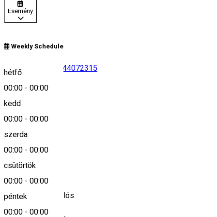
Esemény
Weekly Schedule
0746136602
•
0744072315
hétfő
00:00
-
00:00
Leírás
kedd
+40746136602
00:00
-
00:00
+40744072315
szerda
00:00
-
00:00
csütörtök
Település
00:00
-
00:00
Gyergyószentmiklós
péntek
00:00
-
00:00