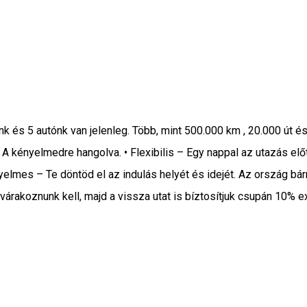
ánk és 5 autónk van jelenleg. Több, mint 500.000 km , 20.000 út
 A kényelmedre hangolva. • Flexibilis – Egy nappal az utazás elő
lmes – Te döntöd el az indulás helyét és idejét. Az ország bárm
várakoznunk kell, majd a vissza utat is bíztosítjuk csupán 10% ex