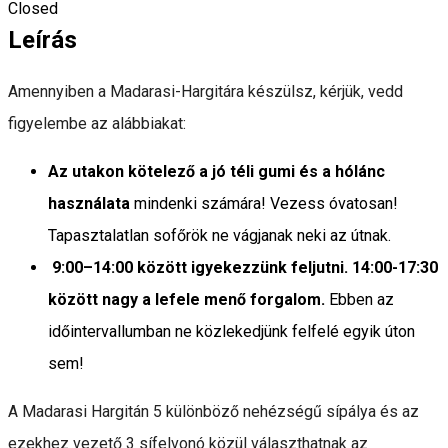
Closed
Leírás
Amennyiben a Madarasi-Hargitára készülsz, kérjük, vedd
figyelembe az alábbiakat:
Az utakon kötelező a jó téli gumi és a hólánc
használata
mindenki számára! Vezess óvatosan!
Tapasztalatlan sofőrök ne vágjanak neki az útnak.
9:00–14:00 között igyekezzünk feljutni. 14:00-17:30
között nagy a lefele menő forgalom.
Ebben az
időintervallumban ne közlekedjünk felfelé egyik úton
sem!
A Madarasi Hargitán 5 különböző nehézségű sípálya és az
ezekhez vezető 3 sífelvonó közül választhatnak az