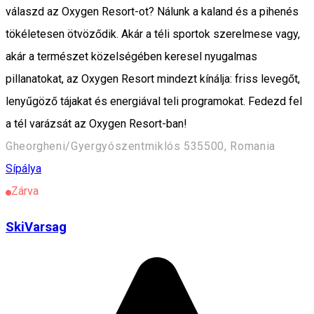
válaszd az Oxygen Resort-ot? Nálunk a kaland és a pihenés
tökéletesen ötvöződik. Akár a téli sportok szerelmese vagy,
akár a természet közelségében keresel nyugalmas
pillanatokat, az Oxygen Resort mindezt kínálja: friss levegőt,
lenyűgöző tájakat és energiával teli programokat. Fedezd fel
a tél varázsát az Oxygen Resort-ban!
Gheorgheni/Gyergyószentmiklós 535500, Romania
Sípálya
Zárva
SkiVarsag