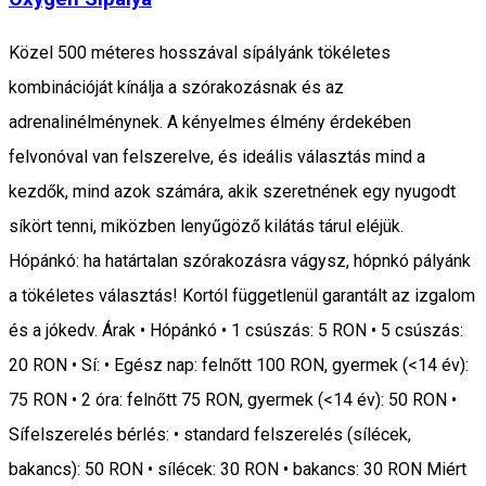
Közel 500 méteres hosszával sípályánk tökéletes
kombinációját kínálja a szórakozásnak és az
adrenalinélménynek. A kényelmes élmény érdekében
felvonóval van felszerelve, és ideális választás mind a
kezdők, mind azok számára, akik szeretnének egy nyugodt
síkört tenni, miközben lenyűgöző kilátás tárul eléjük.
Hópánkó: ha határtalan szórakozásra vágysz, hópnkó pályánk
a tökéletes választás! Kortól függetlenül garantált az izgalom
és a jókedv. Árak • Hópánkó • 1 csúszás: 5 RON • 5 csúszás:
20 RON • Sí: • Egész nap: felnőtt 100 RON, gyermek (<14 év):
75 RON • 2 óra: felnőtt 75 RON, gyermek (<14 év): 50 RON •
Sífelszerelés bérlés: • standard felszerelés (sílécek,
bakancs): 50 RON • sílécek: 30 RON • bakancs: 30 RON Miért