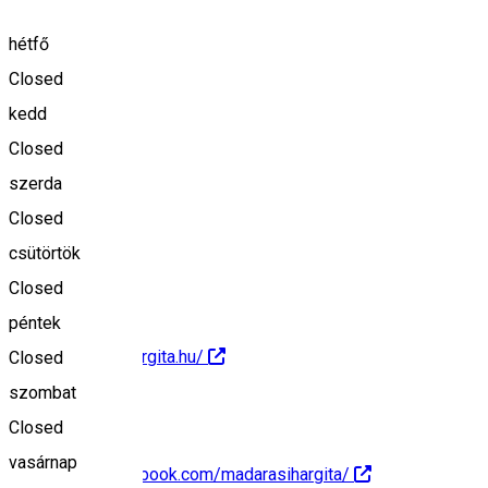
Madarasi Hargita
hétfő
Closed
kedd
Keresd térképen
Closed
szerda
Closed
+40 724 035 088
csütörtök
Closed
péntek
http://madarasihargita.hu/
Closed
szombat
Closed
vasárnap
https://www.facebook.com/madarasihargita/