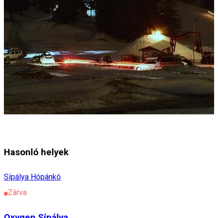
Hasonló helyek
Sípálya
Hópánkó
Zárva
Oxygen Sípálya