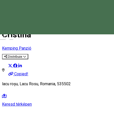
Cristina
Magyar
Kemping
Panzió
Distribuie
Copied!
lacu roșu, Lacu Rosu, Romania, 535502
Keresd térképen