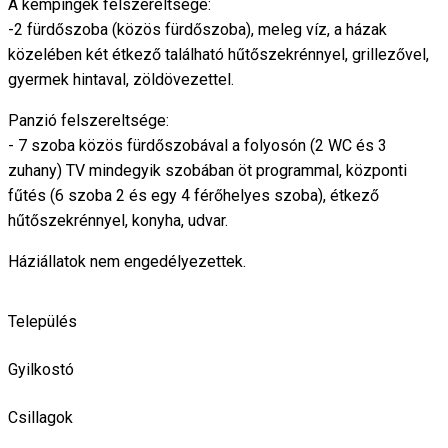
A kempingek felszereltsége:
-2 fürdőszoba (közös fürdőszoba), meleg víz, a házak
közelében két étkező található hűtőszekrénnyel, grillezővel,
gyermek hintaval, zöldövezettel.
Panzió felszereltsége:
- 7 szoba közös fürdőszobával a folyosón (2 WC és 3
zuhany) TV mindegyik szobában öt programmal, központi
fűtés (6 szoba 2 és egy 4 férőhelyes szoba), étkező
hűtőszekrénnyel, konyha, udvar.
Háziállatok nem engedélyezettek.
Település
Gyilkostó
Csillagok