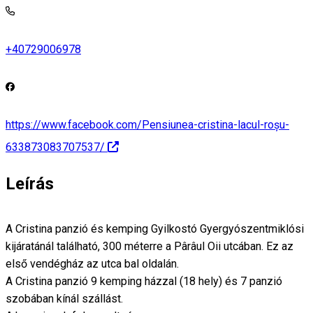
+40729006978
https://www.facebook.com/Pensiunea-cristina-lacul-roșu-
633873083707537/
Leírás
A Cristina panzió és kemping Gyilkostó Gyergyószentmiklósi
kijáratánál található, 300 méterre a Pârâul Oii utcában. Ez az
első vendégház az utca bal oldalán.
A Cristina panzió 9 kemping házzal (18 hely) és 7 panzió
szobában kínál szállást.