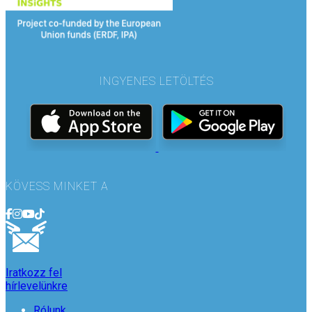
INGYENES LETÖLTÉS
KÖVESS MINKET A
Iratkozz fel
hírlevelünkre
Rólunk