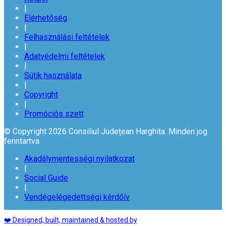
|
Elérhetőség
|
Felhasználási feltételek
|
Adatvédelmi feltételek
|
Sütik használata
|
Copyright
|
Promóciós szett
© Copyright 2026 Consiliul Județean Harghita. Minden jog
fenntartva
Akadálymentességi nyilatkozat
|
Social Guide
|
Vendégelégedettségi kérdőív
❤️ Designed, built, maintained & hosted by