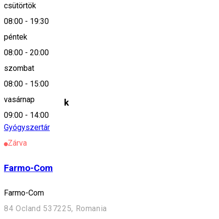
csütörtök
0372-401289
08:00
-
19:30
péntek
Leírás
08:00
-
20:00
szombat
Farmacia Dona
08:00
-
15:00
vasárnap
Hasonló helyek
09:00
-
14:00
Gyógyszertár
Zárva
Farmo-Com
Farmo-Com
84 Ocland 537225, Romania