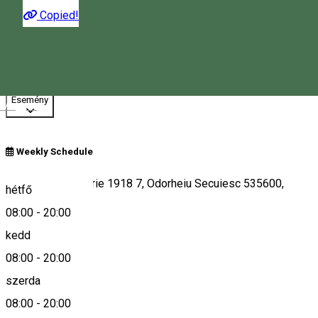
Copied!
08:00 - 19:30
Nyitva
Esemény
Magyar
Weekly Schedule
Strada 1 Decembrie 1918 7, Odorheiu Secuiesc 535600,
hétfő
Romania
08:00
-
20:00
kedd
08:00
-
20:00
Keresd térképen
szerda
08:00
-
20:00