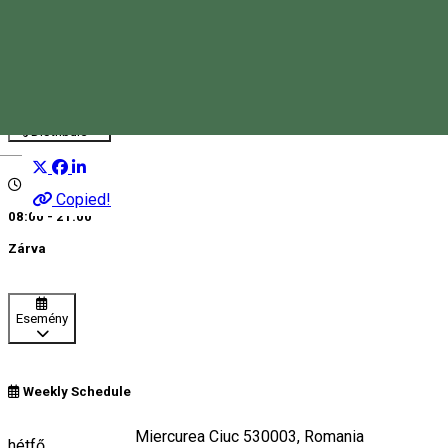
Dona 57
Gyógyszertár
Distribuie
Magyar
Copied!
08:00 - 21:00
Zárva
Esemény
Weekly Schedule
Strada Harghita 2, Miercurea Ciuc 530003, Romania
hétfő