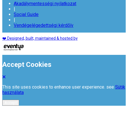
Akadálymentességi nyilatkozat
|
Social Guide
|
Vendégelégedettségi kérdőív
❤️ Designed, built, maintained & hosted by
Accept Cookies
This site uses cookies to enhance user experience. see
Sütik
használata
Accept