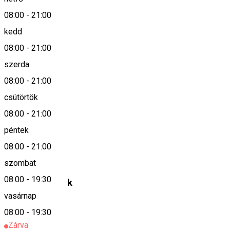
08:00
-
21:00
kedd
Keresd térképen
08:00
-
21:00
szerda
08:00
-
21:00
0372-407057
csütörtök
08:00
-
21:00
Leírás
péntek
08:00
-
21:00
Dona
szombat
08:00
-
19:30
Hasonló helyek
vasárnap
Gyógyszertár
08:00
-
19:30
Zárva