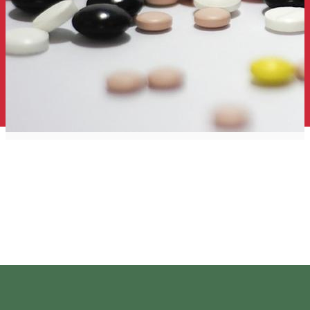
Ecofarmacia 2
Gyógyszertár