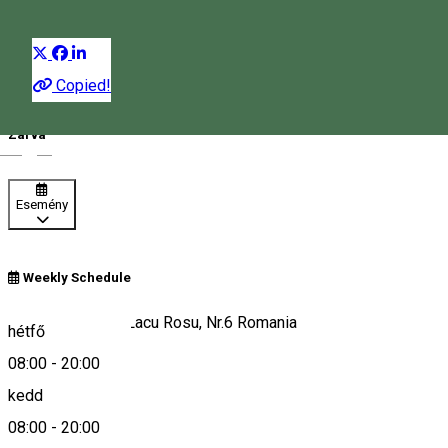
Distribuie
Copied!
08:00 - 20:00
Zárva
Magyar
Esemény
Weekly Schedule
Gheorgheni, B-ul Lacu Rosu, Nr.6 Romania
hétfő
08:00
-
20:00
kedd
Keresd térképen
08:00
-
20:00