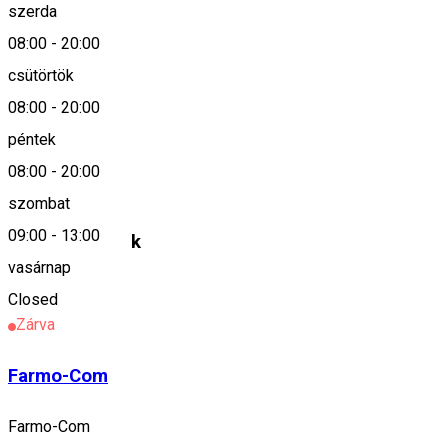
szerda
08:00
-
20:00
0266-363069
csütörtök
08:00
-
20:00
Leírás
péntek
08:00
-
20:00
Ecofarmacia 2
szombat
09:00
-
13:00
Hasonló helyek
vasárnap
Gyógyszertár
Closed
Zárva
Farmo-Com
Farmo-Com