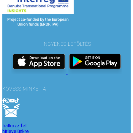
INGYENES LETÖLTÉS
KÖVESS MINKET A
Iratkozz fel
hírlevelünkre