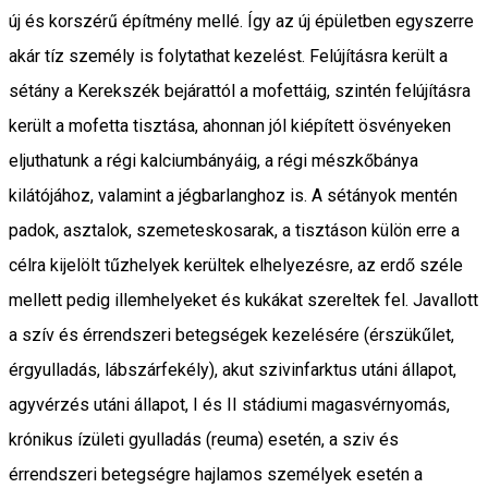
új és korszérű építmény mellé. Így az új épületben egyszerre
akár tíz személy is folytathat kezelést. Felújításra került a
sétány a Kerekszék bejárattól a mofettáig, szintén felújításra
került a mofetta tisztása, ahonnan jól kiépített ösvényeken
eljuthatunk a régi kalciumbányáig, a régi mészkőbánya
kilátójához, valamint a jégbarlanghoz is. A sétányok mentén
padok, asztalok, szemeteskosarak, a tisztáson külön erre a
célra kijelölt tűzhelyek kerültek elhelyezésre, az erdő széle
mellett pedig illemhelyeket és kukákat szereltek fel. Javallott
a szív és érrendszeri betegségek kezelésére (érszükűlet,
érgyulladás, lábszárfekély), akut szivinfarktus utáni állapot,
agyvérzés utáni állapot, I és II stádiumi magasvérnyomás,
krónikus ízületi gyulladás (reuma) esetén, a sziv és
érrendszeri betegségre hajlamos személyek esetén a