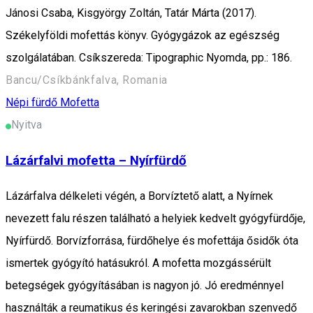
Jánosi Csaba, Kisgyörgy Zoltán, Tatár Márta (2017).
Székelyföldi mofettás könyv. Gyógygázok az egészség
szolgálatában. Csíkszereda: Tipographic Nyomda, pp.: 186.
Bancu/Csíkbánkfalva, Romania
Népi fürdő
Mofetta
Nyitva
Lázárfalvi mofetta – Nyírfürdő
Lázárfalva délkeleti végén, a Borvíztető alatt, a Nyírnek
nevezett falu részen található a helyiek kedvelt gyógyfürdője,
Nyírfürdő. Borvízforrása, fürdőhelye és mofettája ősidők óta
ismertek gyógyító hatásukról. A mofetta mozgássérült
betegségek gyógyításában is nagyon jó. Jó eredménnyel
használták a reumatikus és keringési zavarokban szenvedő