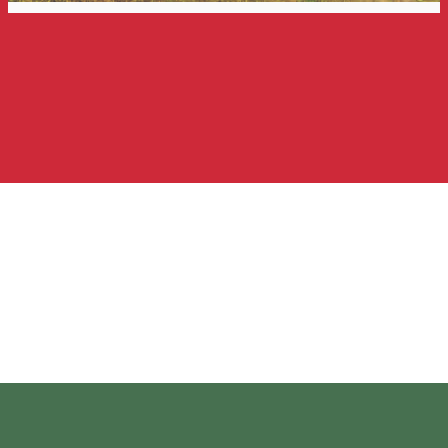
Csíkszentgyörgyi Gatalalatti-
Büdösgödör
Mofetta
Distribuie