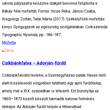
iskolai pályázatra készülve diákjait bevonva felújította a
Bákay-féle mofettát. Forrás: Incze Réka, Jánosi Csaba,
Kisgyörgy Zoltán, Tatár Márta (2017). Székelyföldi mofettás
könyv. Gyógygázok az egészség szolgálatában. Csíkszereda:
Tipographic Nyomda, pp.: 186-187.
Mofetta
Zárva
Csíkbánkfalva – Adorján-fürdő
Csíkbánkfalvától keletre, a Szentegyházas-patak Havas-tető
alatt kiszélesedő völgyében található egy apró fürdőtelep,
amely már a XIX. században is létezett. Ezt bizonyítja az
1869–1873 között készült harmadik katonai felmérés
térképe. Az Adorján-fürdő helyén a Mineralbad