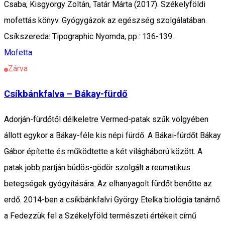
Csaba, Kisgyörgy Zoltán, Tatár Márta (2017). Székelyföldi
mofettás könyv. Gyógygázok az egészség szolgálatában.
Csíkszereda: Tipographic Nyomda, pp.: 136-139.
Mofetta
Zárva
Csíkbánkfalva – Bákay-fürdő
Adorján-fürdőtől délkeletre Vermed-patak szűk völgyében
állott egykor a Bákay-féle kis népi fürdő. A Bákai-fürdőt Bákay
Gábor építette és működtette a két világháború között. A
patak jobb partján büdös-gödör szolgált a reumatikus
betegségek gyógyítására. Az elhanyagolt fürdőt benőtte az
erdő. 2014-ben a csíkbánkfalvi György Etelka biológia tanárnő
a Fedezzük fel a Székelyföld természeti értékeit című