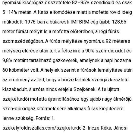
nyomású kísérőgáz összetétele 82–85% széndioxid és csak
5–14% metán. A fúrás eltömődése miatt a mofetta rövid ideig
működött. 1976-ban a bukaresti IMFBRM cég újabb 128,65
méter fúrást mélyít le a mofetta előterében, a régi fúrás
szomszédságában. A fúrás mélyítése nyomán, a 92 méteres
mélység elérése után tört a felszínre a 90% szén-dioxidot és
9,8% metánt tartalmazó gázkeverék, amelynek a napi hozama
60 köbméter volt. A helyiek szerint a fúrások lemélyítése után
az eredmény az lett, hogy a borvíztartalék széngázkészlete
kiszabadult, s azóta nincs ereje a Szejkének. A felújított
szejkefürdői mofetta újraindításához egy újabb nagy átmérőjű
szén-dioxidgáz kitermelésére alkalmas fúrás kiépítésére
lenne szükség. Forrás: 1.
szekelyfoldiszallas.com/szejkefurdo 2. Incze Réka, Jánosi