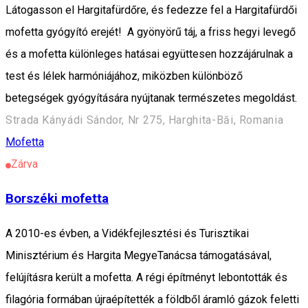
Látogasson el Hargitafürdőre, és fedezze fel a Hargitafürdői
mofetta gyógyító erejét! A gyönyörű táj, a friss hegyi levegő
és a mofetta különleges hatásai együttesen hozzájárulnak a
test és lélek harmóniájához, miközben különböző
betegségek gyógyítására nyújtanak természetes megoldást.
Strada Kányádi Sándor, Nr 275, Harghita-Băi, Romania
Mofetta
Zárva
Borszéki mofetta
A 2010-es évben, a Vidékfejlesztési és Turisztikai
Minisztérium és Hargita MegyeTanácsa támogatásával,
felújításra került a mofetta. A régi építményt lebontották és
filagória formában újraépítették a földből áramló gázok feletti