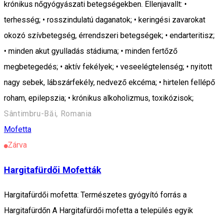
krónikus nőgyógyászati betegségekben. Ellenjavallt: •
terhesség; • rosszindulatú daganatok; • keringési zavarokat
okozó szívbetegség, érrendszeri betegségek; • endarteritisz;
• minden akut gyulladás stádiuma; • minden fertőző
megbetegedés; • aktív fekélyek; • veseelégtelenség; • nyitott
nagy sebek, lábszárfekély, nedvező ekcéma; • hirtelen fellépő
roham, epilepszia; • krónikus alkoholizmus, toxikózisok;
Sântimbru-Băi, Romania
Mofetta
Zárva
Hargitafürdői Mofetták
Hargitafürdői mofetta: Természetes gyógyító forrás a
Hargitafürdőn A Hargitafürdői mofetta a település egyik