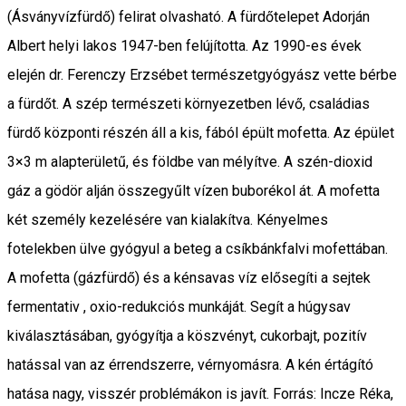
(Ásványvízfürdő) felirat olvasható. A fürdőtelepet Adorján
Albert helyi lakos 1947-ben felújította. Az 1990-es évek
elején dr. Ferenczy Erzsébet természetgyógyász vette bérbe
a fürdőt. A szép természeti környezetben lévő, családias
fürdő központi részén áll a kis, fából épült mofetta. Az épület
3×3 m alapterületű, és földbe van mélyítve. A szén-dioxid
gáz a gödör alján összegyűlt vízen buborékol át. A mofetta
két személy kezelésére van kialakítva. Kényelmes
fotelekben ülve gyógyul a beteg a csíkbánkfalvi mofettában.
A mofetta (gázfürdő) és a kénsavas víz elősegíti a sejtek
fermentativ , oxio-redukciós munkáját. Segít a húgysav
kiválasztásában, gyógyítja a köszvényt, cukorbajt, pozitív
hatással van az érrendszerre, vérnyomásra. A kén értágító
hatása nagy, visszér problémákon is javít. Forrás: Incze Réka,