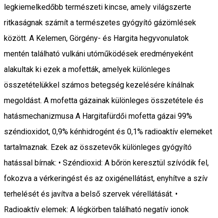
legkiemelkedőbb természeti kincse, amely világszerte
ritkaságnak számít a természetes gyógyító gázömlések
között. A Kelemen, Görgény- és Hargita hegyvonulatok
mentén található vulkáni utóműködések eredményeként
alakultak ki ezek a mofetták, amelyek különleges
összetételükkel számos betegség kezelésére kínálnak
megoldást. A mofetta gázainak különleges összetétele és
hatásmechanizmusa A Hargitafürdői mofetta gázai 99%
széndioxidot, 0,9% kénhidrogént és 0,1% radioaktív elemeket
tartalmaznak. Ezek az összetevők különleges gyógyító
hatással bírnak: • Széndioxid: A bőrön keresztül szívódik fel,
fokozva a vérkeringést és az oxigénellátást, enyhítve a szív
terhelését és javítva a belső szervek vérellátását. •
Radioaktív elemek: A légkörben található negatív ionok