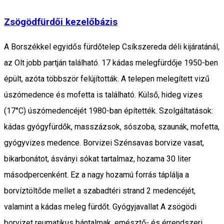
Zsögödfürdői kezelőbázis
A Borszékkel egyidős fürdőtelep Csíkszereda déli kijáratánál,
az Olt jobb partján található. 17 kádas melegfürdője 1950-ben
épült, azóta többször felújították. A telepen melegített vizű
úszómedence és mofetta is található. Külső, hideg vizes
(17°C) úszómedencéjét 1980-ban építették. Szolgáltatások:
kádas gyógyfürdők, masszázsok, sószoba, szaunák, mofetta,
gyógyvizes medence. Borvizei Szénsavas borvize vasat,
bikarbonátot, ásványi sókat tartalmaz, hozama 30 liter
másodpercenként. Ez a nagy hozamú forrás táplálja a
borvíztöltőde mellet a szabadtéri strand 2 medencéjét,
valamint a kádas meleg fürdőt. Gyógyjavallat A zsögödi
borvizet reumatikus bántalmak, emésztő- és érrendszeri,