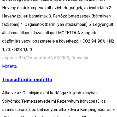
Heveny és dekompenszált szívbetegségek, szívinfarktus 2.
Heveny ízületi bántalmak 3. Fertőző betegségek (bármilyen
fázisban) 4. Daganatok (bármilyen stádiumban) 5. Legyengült
általános állapot, lázas állapot MOFETTA A zsögödi
gázömlés vegyi összetétele a következő: • CO2 94-98% • N2
1,7% • H2S 1,0 %
Jigodin-Băi/Zsögödfürdő 530003, Romania
Mofetta
Tusnádfürdői mofetta
Átkelve az Olt hídján az út kettéágazik: jobb irányba a
Solyómkő Természetvédelmi Rezervátum irányába (3-as
számú útvonal), és bal irányba, elhaladva a Kempingtábor és a