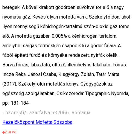
betegek. A kővel kirakott gödörben süvöltve tör elő a nagy
nyomású gáz. Kevés olyan mofetta van a Székelyföldön, ahol
ilyen mennyiségű kéhidrogén-tartalmú szén-dioxid gáz törne
elő. A mofetta gázában 0,005% a kénhidrogén-tartalom,
amelyből sárgás terméskén csapódik ki a gödör falára. A
fából épített fürdő és környéke rendezett, nyírfák ölelik.
Borvízforrás, lábáztató, öltöző, illemhely is található. Forrás:
Incze Réka, Jánosi Csaba, Kisgyörgy Zoltán, Tatár Márta
(2017). Székelyföldi mofettás könyv. Gyógygázok az
egészség szolgálatában. Csíkszereda: Tipographic Nyomda,
pp.: 181-184.
Lăzărești/Lázárfalva 537066, Romania
Kezelőközpont
Mofetta
Sószoba
Zárva