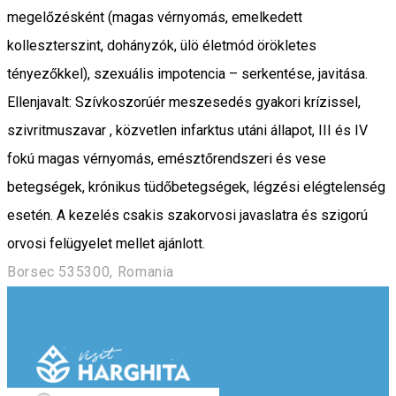
megelőzésként (magas vérnyomás, emelkedett
kolleszterszint, dohányzók, ülö életmód örökletes
tényezőkkel), szexuális impotencia – serkentése, javitása.
Ellenjavalt: Szívkoszorúér meszesedés gyakori krízissel,
szivritmuszavar , közvetlen infarktus utáni állapot, III és IV
fokú magas vérnyomás, emésztőrendszeri és vese
betegségek, krónikus tüdőbetegségek, légzési elégtelenség
esetén. A kezelés csakis szakorvosi javaslatra és szigorú
orvosi felügyelet mellet ajánlott.
Borsec 535300, Romania