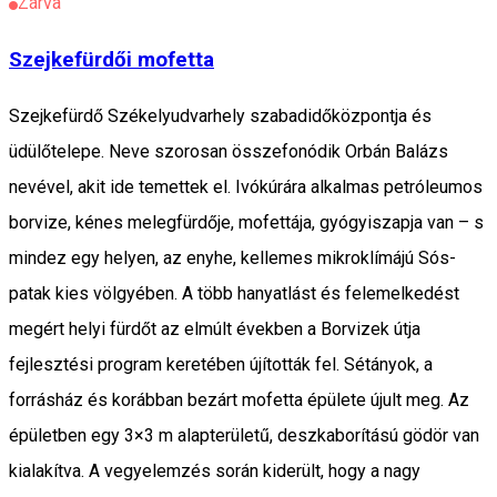
Zárva
Szejkefürdői mofetta
Szejkefürdő Székelyudvarhely szabadidőközpontja és
üdülőtelepe. Neve szorosan összefonódik Orbán Balázs
nevével, akit ide temettek el. Ivókúrára alkalmas petróleumos
borvize, kénes melegfürdője, mofettája, gyógyiszapja van – s
mindez egy helyen, az enyhe, kellemes mikroklímájú Sós-
patak kies völgyében. A több hanyatlást és felemelkedést
megért helyi fürdőt az elmúlt években a Borvizek útja
fejlesztési program keretében újították fel. Sétányok, a
forrásház és korábban bezárt mofetta épülete újult meg. Az
épületben egy 3×3 m alapterületű, deszkaborítású gödör van
kialakítva. A vegyelemzés során kiderült, hogy a nagy