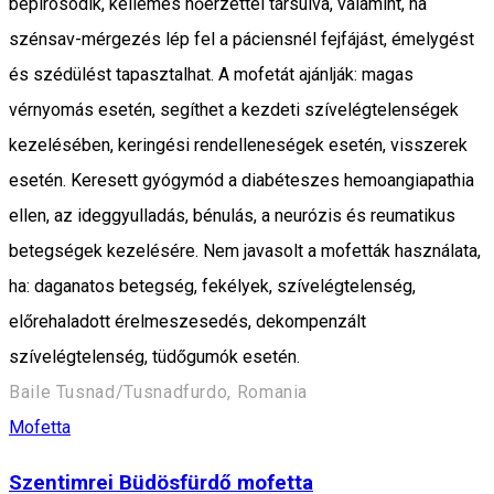
bepirosodik, kellemes hőérzettel társulva, valamint, ha
szénsav-mérgezés lép fel a páciensnél fejfájást, émelygést
és szédülést tapasztalhat. A mofetát ajánlják: magas
vérnyomás esetén, segíthet a kezdeti szívelégtelenségek
kezelésében, keringési rendelleneségek esetén, visszerek
esetén. Keresett gyógymód a diabéteszes hemoangiapathia
ellen, az ideggyulladás, bénulás, a neurózis és reumatikus
betegségek kezelésére. Nem javasolt a mofetták használata,
ha: daganatos betegség, fekélyek, szívelégtelenség,
előrehaladott érelmeszesedés, dekompenzált
szívelégtelenség, tüdőgumók esetén.
Baile Tusnad/Tusnadfurdo, Romania
Mofetta
Szentimrei Büdösfürdő mofetta