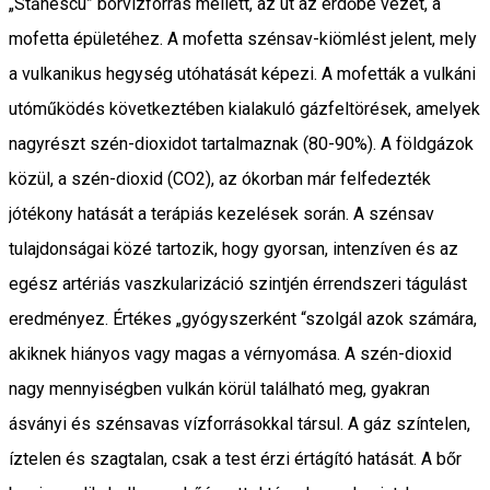
„Stănescu” borvízforrás mellett, az út az erdőbe vezet, a
mofetta épületéhez. A mofetta szénsav-kiömlést jelent, mely
a vulkanikus hegység utóhatását képezi. A mofetták a vulkáni
utóműködés következtében kialakuló gázfeltörések, amelyek
nagyrészt szén-dioxidot tartalmaznak (80-90%). A földgázok
közül, a szén-dioxid (CO2), az ókorban már felfedezték
jótékony hatását a terápiás kezelések során. A szénsav
tulajdonságai közé tartozik, hogy gyorsan, intenzíven és az
egész artériás vaszkularizáció szintjén érrendszeri tágulást
eredményez. Értékes „gyógyszerként “szolgál azok számára,
akiknek hiányos vagy magas a vérnyomása. A szén-dioxid
nagy mennyiségben vulkán körül található meg, gyakran
ásványi és szénsavas vízforrásokkal társul. A gáz színtelen,
íztelen és szagtalan, csak a test érzi értágító hatását. A bőr