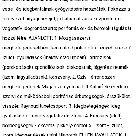
vese- és idegbántalmak gyógyítására használják. Fokozza a
szervezet anyagcseréjét, jó hatással van a központi- és
vegetatív idegrendszerre; perifériás ér- és bőrerek tágulását
hozza létre. AJÁNLOTT: 1. Mozgásszervi
megbetegedésekben: Reumatoid poliartritis - egyéb eredetű
ízületi gyulladások (inaktív stádiumban) . Artrózisok
(porckopások) spondilózisok: diskopatiák, lágyrész reumák
(izom, íngyulladások), köszvény; 2. Szív - érrendszeri
megbetegedések Magas vérnyomás I-II Különféle eredetű
szervi és működésbeli perifériás érbetegségek, érszűkület,
visszér, Raynoud tünetcsoport. 3. Idegbetegésgek Ideg
gyulladások - neur-vegetatív disztonia 4. Krónikus (idült)
bőrbeegségek - ekcéma, pikkely-sömör 5. Csont - ízület,
izom, idegsérülések utáni állapotok ELLENJAVALLATOK: 1.