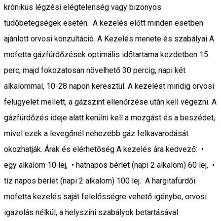
krónikus légzési elégtelenség vagy bizonyos
tüdőbetegségek esetén. A kezelés előtt minden esetben
ajánlott orvosi konzultáció. A Kezelés menete és szabályai A
mofetta gázfürdőzések optimális időtartama kezdetben 15
perc, majd fokozatosan növelhető 30 percig, napi két
alkalommal, 10-28 napon keresztül. A kezelést mindig orvosi
felügyelet mellett, a gázszint ellenőrzése után kell végezni. A
gázfürdőzés ideje alatt kerülni kell a mozgást és a beszédet,
mivel ezek a levegőnél nehezebb gáz felkavarodását
okozhatják. Árak és elérhetőség A kezelés ára kedvező: •
egy alkalom 10 lej, • hatnapos bérlet (napi 2 alkalom) 60 lej, •
tíz napos bérlet (napi 2 alkalom) 100 lej. A hargitafürdői
mofetta kezelés saját felelősségre vehető igénybe, orvosi
igazolás nélkül, a helyszíni szabályok betartásával.