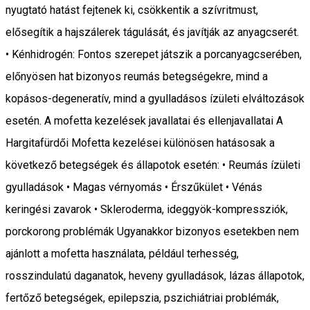
nyugtató hatást fejtenek ki, csökkentik a szívritmust,
elősegítik a hajszálerek tágulását, és javítják az anyagcserét.
• Kénhidrogén: Fontos szerepet játszik a porcanyagcserében,
előnyösen hat bizonyos reumás betegségekre, mind a
kopásos-degeneratív, mind a gyulladásos ízületi elváltozások
esetén. A mofetta kezelések javallatai és ellenjavallatai A
Hargitafürdői Mofetta kezelései különösen hatásosak a
következő betegségek és állapotok esetén: • Reumás ízületi
gyulladások • Magas vérnyomás • Érszűkület • Vénás
keringési zavarok • Skleroderma, ideggyök-kompressziók,
porckorong problémák Ugyanakkor bizonyos esetekben nem
ajánlott a mofetta használata, például terhesség,
rosszindulatú daganatok, heveny gyulladások, lázas állapotok,
fertőző betegségek, epilepszia, pszichiátriai problémák,