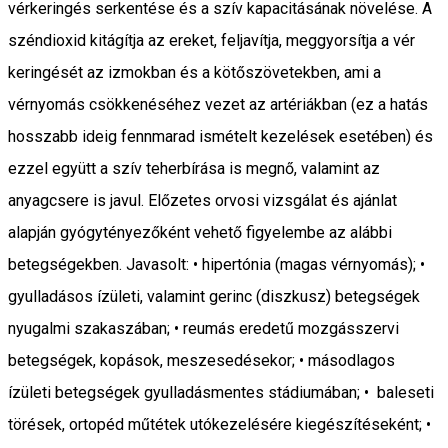
vérkeringés serkentése és a szív kapacitásának növelése. A
széndioxid kitágítja az ereket, feljavítja, meggyorsítja a vér
keringését az izmokban és a kötőszövetekben, ami a
vérnyomás csökkenéséhez vezet az artériákban (ez a hatás
hosszabb ideig fennmarad ismételt kezelések esetében) és
ezzel együtt a szív teherbírása is megnő, valamint az
anyagcsere is javul. Előzetes orvosi vizsgálat és ajánlat
alapján gyógytényezőként vehető figyelembe az alábbi
betegségekben. Javasolt: • hipertónia (magas vérnyomás); •
gyulladásos ízületi, valamint gerinc (diszkusz) betegségek
nyugalmi szakaszában; • reumás eredetű mozgásszervi
betegségek, kopások, meszesedésekor; • másodlagos
ízületi betegségek gyulladásmentes stádiumában; • baleseti
törések, ortopéd műtétek utókezelésére kiegészítéseként; •