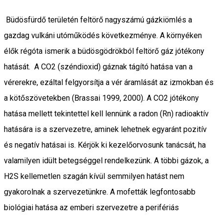
Büdösfürdő területén feltörő nagyszámú gázkiömlés a
gazdag vulkáni utóműködés következménye. A környéken
élők régóta ismerik a büdösgödrökból feltörő gáz jótékony
hatását. A CO2 (széndioxid) gáznak tágító hatása van a
vérerekre, ezáltal felgyorsítja a vér áramlását az izmokban és
a kötőszövetekben (Brassai 1999, 2000). A CO2 jótékony
hatása mellett tekintettel kell lennünk a radon (Rn) radioaktív
hatására is a szervezetre, aminek lehetnek egyaránt pozitív
és negatív hatásai is. Kérjök ki kezelőorvosunk tanácsát, ha
valamilyen idült betegséggel rendelkezünk. A többi gázok, a
H2S kellemetlen szagán kívül semmilyen hatást nem
gyakorolnak a szervezetünkre. A mofetták legfontosabb
biológiai hatása az emberi szervezetre a perifériás