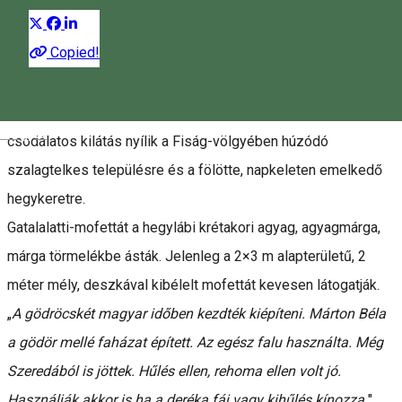
Leírás
Copied!
Csíkszentgyörgyön, a Fiság völgyének meredek, nyugati
lejtőjén található a Gatalalatti-Büdösgödör. A gödörtől
Magyar
csodálatos kilátás nyílik a Fiság-völgyében húzódó
szalagtelkes településre és a fölötte, napkeleten emelkedő
hegykeretre.
Gatalalatti-mofettát a hegylábi krétakori agyag, agyagmárga,
márga törmelékbe ásták. Jelenleg a 2×3 m alapterületű, 2
méter mély, deszkával kibélelt mofettát kevesen látogatják.
„
A gödröcskét magyar időben kezdték kiépíteni. Márton Béla
a gödör mellé faházat épített. Az egész falu használta. Még
Szeredából is jöttek. Hűlés ellen, rehoma ellen volt jó.
Használják akkor is ha a deréka fáj vagy kihűlés kínozza.
"