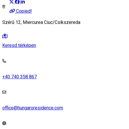
Copied!
Szérű 12, Miercurea Ciuc/Csíkszereda
Keresd térképen
+40 740 358 867
office@hungaroresidence.com