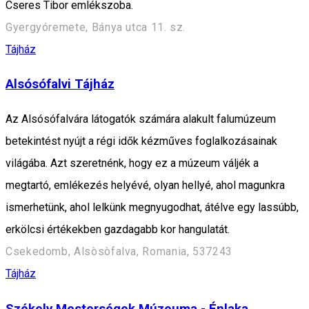
Cseres Tibor emlékszoba.
Gyergyóremete, Bánya utca 11. sz.
Tájház
Alsósófalvi Tájház
Az Alsósófalvára látogatók számára alakult falumúzeum
betekintést nyújt a régi idők kézműves foglalkozásainak
világába. Azt szeretnénk, hogy ez a múzeum váljék a
megtartó, emlékezés helyévé, olyan hellyé, ahol magunkra
ismerhetünk, ahol lelkünk megnyugodhat, átélve egy lassúbb,
erkölcsi értékekben gazdagabb kor hangulatát.
Csekedomb, Alsòsòfalva, Romania, 537243
Tájház
Székely Mesterségek Múzeuma - Énlaka