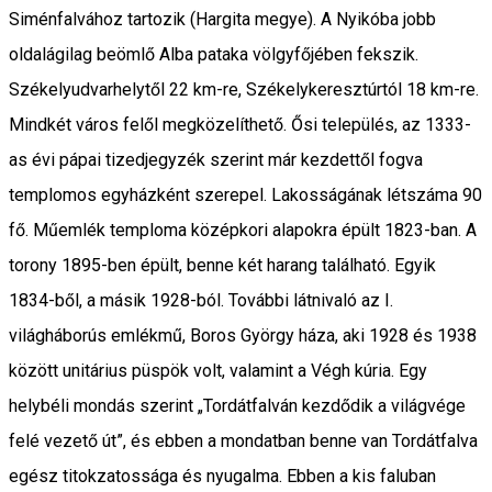
Siménfalvához tartozik (Hargita megye). A Nyikóba jobb
oldalágilag beömlő Alba pataka völgyfőjében fekszik.
Székelyudvarhelytől 22 km-re, Székelykeresztúrtól 18 km-re.
Mindkét város felől megközelíthető. Ősi település, az 1333-
as évi pápai tizedjegyzék szerint már kezdettől fogva
templomos egyházként szerepel. Lakosságának létszáma 90
fő. Műemlék temploma középkori alapokra épült 1823-ban. A
torony 1895-ben épült, benne két harang található. Egyik
1834-ből, a másik 1928-ból. További látnivaló az I.
világháborús emlékmű, Boros György háza, aki 1928 és 1938
között unitárius püspök volt, valamint a Végh kúria. Egy
helybéli mondás szerint „Tordátfalván kezdődik a világvége
felé vezető út”, és ebben a mondatban benne van Tordátfalva
egész titokzatossága és nyugalma. Ebben a kis faluban