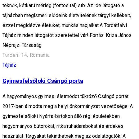
teknők, kétkarú mérleg (fontos tál) stb. Az ide látogató a
tájházban megismeri elődeink életvitelének tárgyi kellékeit,
ezzel megidézve életüket, munkás napjaikat.A Tordátfalvi
Tájház minden látogatót szeretettel vár! Forrás: Kriza János
Néprajzi Társaság
Turdeni 14, Romania
Tájház
Gyimesfelsőloki Csángó porta
A hagyományos gyimesi életmódot tükröző Csángó portát
2017-ben álmodta meg a helyi önkormányzat vezetősége. A
gyimesfelsőloki Nyárfa-birtokon álló régi épületekben
hagyományos bútorokat, ritka ruhadarabokat és érdekes
használati tárgyakat tekinthetnek meg az odalátogatók. A