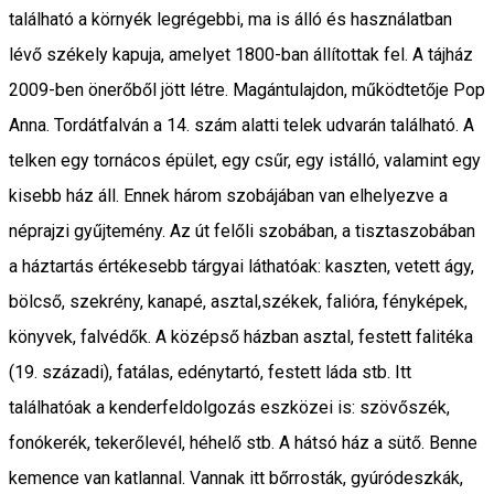
található a környék legrégebbi, ma is álló és használatban
lévő székely kapuja, amelyet 1800-ban állítottak fel. A tájház
2009-ben önerőből jött létre. Magántulajdon, működtetője Pop
Anna. Tordátfalván a 14. szám alatti telek udvarán található. A
telken egy tornácos épület, egy csűr, egy istálló, valamint egy
kisebb ház áll. Ennek három szobájában van elhelyezve a
néprajzi gyűjtemény. Az út felőli szobában, a tisztaszobában
a háztartás értékesebb tárgyai láthatóak: kaszten, vetett ágy,
bölcső, szekrény, kanapé, asztal,székek, falióra, fényképek,
könyvek, falvédők. A középső házban asztal, festett falitéka
(19. századi), fatálas, edénytartó, festett láda stb. Itt
találhatóak a kenderfeldolgozás eszközei is: szövőszék,
fonókerék, tekerőlevél, héhelő stb. A hátsó ház a sütő. Benne
kemence van katlannal. Vannak itt bőrrosták, gyúródeszkák,