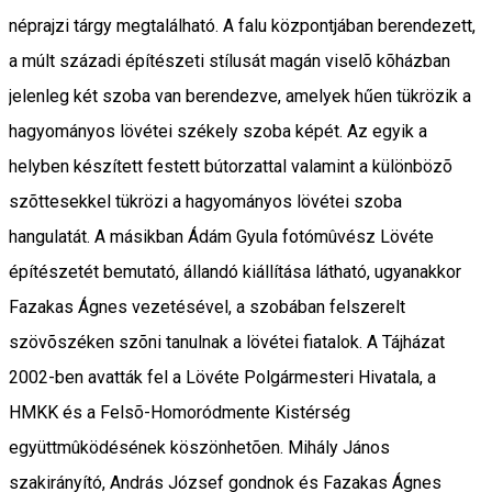
néprajzi tárgy megtalálható. A falu központjában berendezett,
a múlt századi építészeti stílusát magán viselõ kõházban
jelenleg két szoba van berendezve, amelyek hűen tükrözik a
hagyományos lövétei székely szoba képét. Az egyik a
helyben készített festett bútorzattal valamint a különbözõ
szõttesekkel tükrözi a hagyományos lövétei szoba
hangulatát. A másikban Ádám Gyula fotómûvész Lövéte
építészetét bemutató, állandó kiállítása látható, ugyanakkor
Fazakas Ágnes vezetésével, a szobában felszerelt
szövõszéken szõni tanulnak a lövétei fiatalok. A Tájházat
2002-ben avatták fel a Lövéte Polgármesteri Hivatala, a
HMKK és a Felsõ-Homoródmente Kistérség
együttmûködésének köszönhetõen. Mihály János
szakirányító, András József gondnok és Fazakas Ágnes