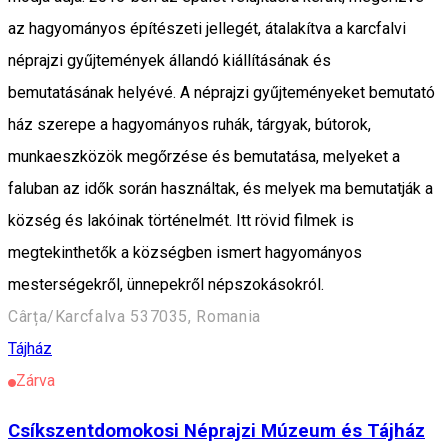
az hagyományos építészeti jellegét, átalakítva a karcfalvi
néprajzi gyűjtemények állandó kiállításának és
bemutatásának helyévé. A néprajzi gyűjteményeket bemutató
ház szerepe a hagyományos ruhák, tárgyak, bútorok,
munkaeszközök megőrzése és bemutatása, melyeket a
faluban az idők során használtak, és melyek ma bemutatják a
község és lakóinak történelmét. Itt rövid filmek is
megtekinthetők a községben ismert hagyományos
mesterségekről, ünnepekről népszokásokról.
Cârța/Karcfalva 537035, Romania
Tájház
Zárva
Csíkszentdomokosi Néprajzi Múzeum és Tájház