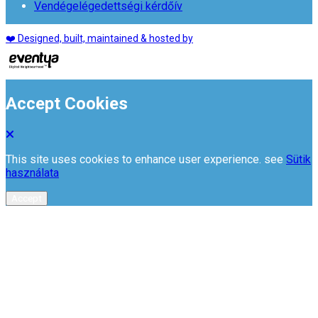
Vendégelégedettségi kérdőív
❤️ Designed, built, maintained & hosted by
Accept Cookies
This site uses cookies to enhance user experience. see
Sütik
használata
Accept