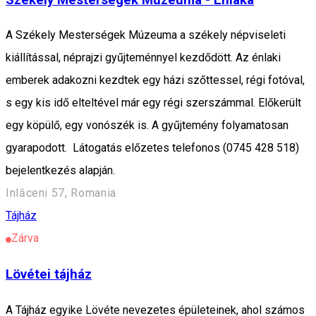
A Székely Mesterségek Múzeuma a székely népviseleti
kiállítással, néprajzi gyűjteménnyel kezdődött. Az énlaki
emberek adakozni kezdtek egy házi szőttessel, régi fotóval,
s egy kis idő elteltével már egy régi szerszámmal. Előkerült
egy köpülő, egy vonószék is. A gyűjtemény folyamatosan
gyarapodott. Látogatás előzetes telefonos (0745 428 518)
bejelentkezés alapján.
Inlăceni 57, Romania
Tájház
Zárva
Lövétei tájház
A Tájház egyike Lövéte nevezetes épületeinek, ahol számos