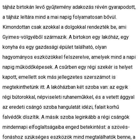
tájház birtokán levő gyűjtemény adakozás révén gyarapodott,
a tájház leltára mind a mai napig folyamatosan bővül.
Kimondottan csak azokkal a dolgokkal rendezték be, ami
Gyimes-völgyéből származik. A birtokon egy lakóház, egy
konyha és egy gazdasági épület található, olyan
hagyományos eszközökkel felszerelve, amelyek mind a napi
napig működőképesek. A csűrben egy régi szekér is helyet
kapott, emellett sok más jellegzetes szerszámot is
megtekinthetünk itt. A lakóházban két szoba van: az egyik
régi bútorokkal, népviseleti ruhaneműkkel, és a vetett ággyal
az eredeti csángó szoba hangulatát idézi, falait korhű
falvédők díszítik. A másik szoba leginkább a régi csángók
mindennapi elfoglaltságaiba enged betekintést: a szövés-
fonáshoz szükséges eszközök mind megtalálhatók benne, a