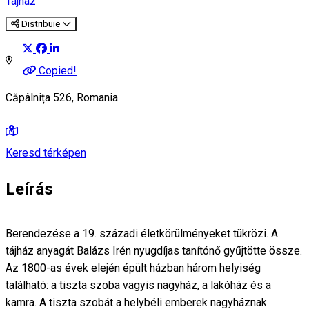
Tájház
Distribuie
Copied!
Căpâlnița 526, Romania
Keresd térképen
Leírás
Berendezése a 19. századi életkörülményeket tükrözi. A
tájház anyagát Balázs Irén nyugdíjas tanítónő gyűjtötte össze.
Az 1800-as évek elején épült házban három helyiség
található: a tiszta szoba vagyis nagyház, a lakóház és a
kamra. A tiszta szobát a helybéli emberek nagyháznak