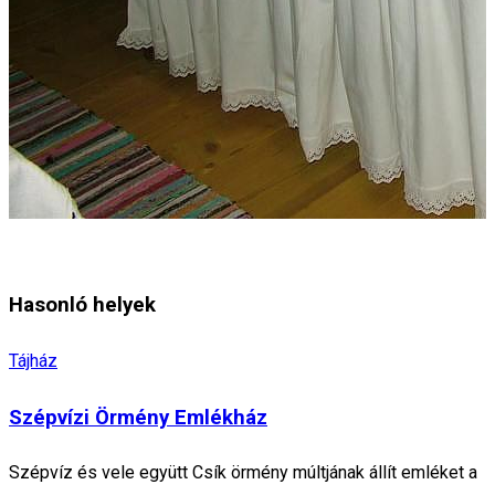
Hasonló helyek
Tájház
Szépvízi Örmény Emlékház
Szépvíz és vele együtt Csík örmény múltjának állít emléket a