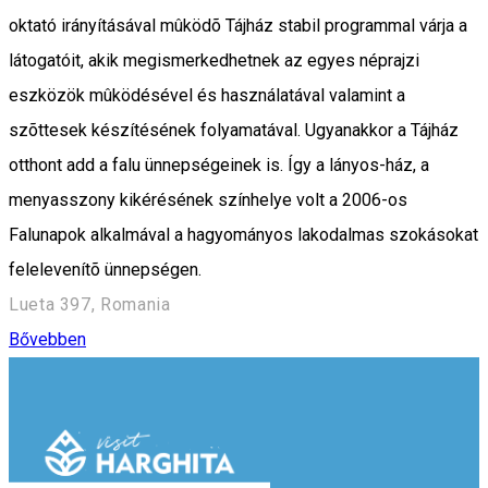
oktató irányításával mûködõ Tájház stabil programmal várja a
látogatóit, akik megismerkedhetnek az egyes néprajzi
eszközök mûködésével és használatával valamint a
szõttesek készítésének folyamatával. Ugyanakkor a Tájház
otthont add a falu ünnepségeinek is. Így a lányos-ház, a
menyasszony kikérésének színhelye volt a 2006-os
Falunapok alkalmával a hagyományos lakodalmas szokásokat
felelevenítõ ünnepségen.
Lueta 397, Romania
Bővebben