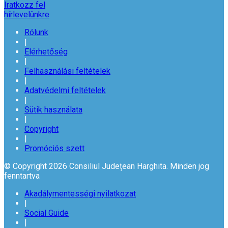
Iratkozz fel
hírlevelünkre
Rólunk
|
Elérhetőség
|
Felhasználási feltételek
|
Adatvédelmi feltételek
|
Sütik használata
|
Copyright
|
Promóciós szett
© Copyright 2026 Consiliul Județean Harghita. Minden jog
fenntartva
Akadálymentességi nyilatkozat
|
Social Guide
|