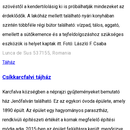
szövéstől a kendertilolásig ki is próbálhatják mindezeket az
érdeklődők. A lakóház mellett található nyári konyhában
szintén többféle régi bútor található: vízpad, tálos, aggató,
emellett a sütőkemence és a tejfeldolgozáshoz szükséges
eszközök is helyet kaptak itt. Fotó: László F. Csaba
Lunca de Sus 537155, Romania
Tájház
Csíkkarcfalvi tájház
Karcfalva községben a néprajzi gyűjteményeket bemutató
ház Jenőfalván található. Ez az egykori óvoda épülete, amely
1890 épült. Az épület egy hagyományos parasztház,
rendkívüli építészeti értékét a kornak megfelelő építési
módja adja. 2015-ben az épület felújításra került, megőrizve