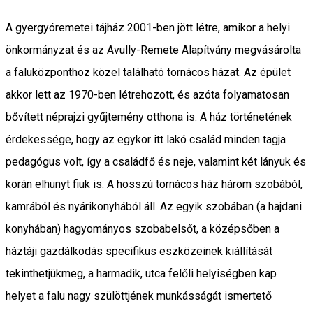
A gyergyóremetei tájház 2001-ben jött létre, amikor a helyi
önkormányzat és az Avully-Remete Alapítvány megvásárolta
a faluközponthoz közel található tornácos házat. Az épület
akkor lett az 1970-ben létrehozott, és azóta folyamatosan
bővített néprajzi gyűjtemény otthona is. A ház történetének
érdekessége, hogy az egykor itt lakó család minden tagja
pedagógus volt, így a családfő és neje, valamint két lányuk és
korán elhunyt fiuk is. A hosszú tornácos ház három szobából,
kamrából és nyárikonyhából áll. Az egyik szobában (a hajdani
konyhában) hagyományos szobabelsőt, a középsőben a
háztáji gazdálkodás specifikus eszközeinek kiállítását
tekinthetjükmeg, a harmadik, utca felőli helyiségben kap
helyet a falu nagy szülöttjének munkásságát ismertető