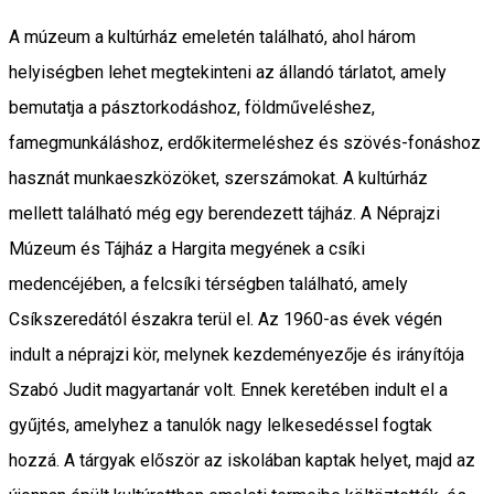
A múzeum a kultúrház emeletén található, ahol három
helyiségben lehet megtekinteni az állandó tárlatot, amely
bemutatja a pásztorkodáshoz, földműveléshez,
famegmunkáláshoz, erdőkitermeléshez és szövés-fonáshoz
hasznát munkaeszközöket, szerszámokat. A kultúrház
mellett található még egy berendezett tájház. A Néprajzi
Múzeum és Tájház a Hargita megyének a csíki
medencéjében, a felcsíki térségben található, amely
Csíkszeredától északra terül el. Az 1960-as évek végén
indult a néprajzi kör, melynek kezdeményezője és irányítója
Szabó Judit magyartanár volt. Ennek keretében indult el a
gyűjtés, amelyhez a tanulók nagy lelkesedéssel fogtak
hozzá. A tárgyak először az iskolában kaptak helyet, majd az