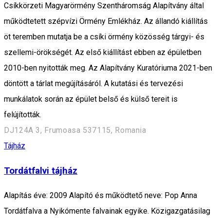
Csíkkörzeti Magyarörmény Szentháromság Alapítvány által
működtetett szépvízi Örmény Emlékház. Az állandó kiállítás
öt teremben mutatja be a csíki örmény közösség tárgyi- és
szellemi-örökségét. Az első kiállítást ebben az épületben
2010-ben nyitották meg. Az Alapítvány Kuratóriuma 2021-ben
döntött a tárlat megújításáról. A kutatási és tervezési
munkálatok során az épület belső és külső tereit is
felújították.
DJ124A 3, Frumoasa 537115, Romania
Tájház
Tordátfalvi tájház
Alapítás éve: 2009 Alapító és működtető neve: Pop Anna
Tordátfalva a Nyikómente falvainak egyike. Közigazgatásilag