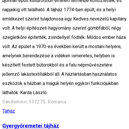
újonnan épült kultúrotthon emeleti termeibe költöztették, és
napjaikig ott található. A tájház 1774-ben épült, és a helyi
emlékezet szerint tulajdonosa egy Kedves nevezetű kapitány
volt. A helyi építészeti hagyomány szerint gömbfából, négy
szegletkőre építették, zsindellyel födték. Módos ember háza
volt. Az épület a 1970-es években került a mostani helyére,
amelynek berendezése a vidéken ismeretes, helyben is
készített festett bútorokból és a falu népművészetére
jellemző lakástextíliákból áll. A háztartásban használatos
eszközök a házban a maguk helyén egykori funkciójukban
láthatók. Karda László
Sândominic 537275, Romania
Tájház
Gyergyóremetei tájház