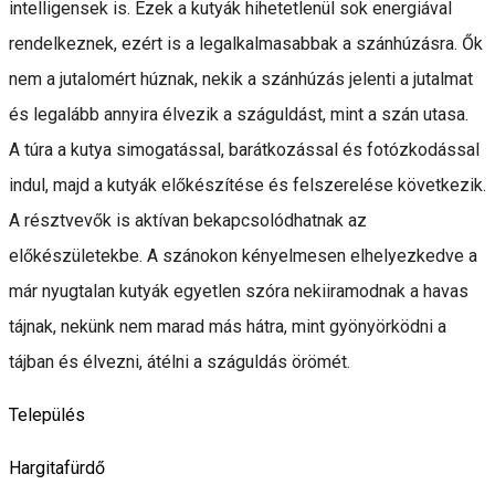
intelligensek is. Ezek a kutyák hihetetlenül sok energiával
rendelkeznek, ezért is a legalkalmasabbak a szánhúzásra. Ők
nem a jutalomért húznak, nekik a szánhúzás jelenti a jutalmat
és legalább annyira élvezik a száguldást, mint a szán utasa.
A túra a kutya simogatással, barátkozással és fotózkodással
indul, majd a kutyák előkészítése és felszerelése következik.
A résztvevők is aktívan bekapcsolódhatnak az
előkészületekbe. A szánokon kényelmesen elhelyezkedve a
már nyugtalan kutyák egyetlen szóra nekiiramodnak a havas
tájnak, nekünk nem marad más hátra, mint gyönyörködni a
tájban és élvezni, átélni a száguldás örömét.
Település
Hargitafürdő