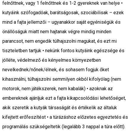
felnőttnek, vagy 1 felnőttnek és 1-2 gyereknek van helye •
kutyáink szófogadóak, barátságosak, szociábilisak – ezek
mind a fajta jellemzői – ugyanakkor saját egyéniségük és
önállóságuk miatt nem hajtanak végre mindig minden
parancsot, nem engedik túlhajszolni magukat, és ezt mi
tiszteletben tartjuk • nekünk fontos kutyáink egészsége és
jólléte, védelmező és kényelmes környezetben
nevelkednek/nőnek/élnek, és sohasem fogjuk őket
kihasználni, túlhajszolni semmilyen okból kifolyólag (nem
motorok, nem játékszerek, nem kabalák) • azoknak az
embereknek ajánljuk ezt a fajta kikapcsolódási lehetőséget,
akik szeretik a kutyák társaságát és értékelik az általuk
kifejtett erőfeszítést • a túrázáshoz előzetes egyeztetés és
programálás szükségeltetik (legalább 3 nappal a túra előtt).