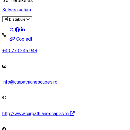
5.0
1 értékelés
Kutyaszántúra
Distribuie
Copied!
+40 770 345 948
info@carpathianescapes.ro
http://www.carpathianescapes.ro