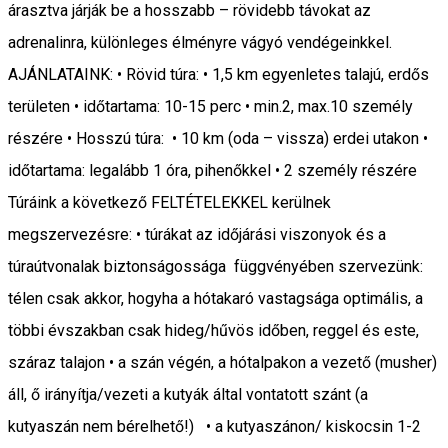
árasztva járják be a hosszabb – rövidebb távokat az
adrenalinra, különleges élményre vágyó vendégeinkkel.
AJÁNLATAINK: • Rövid túra: • 1,5 km egyenletes talajú, erdős
területen • időtartama: 10-15 perc • min.2, max.10 személy
részére • Hosszú túra: • 10 km (oda – vissza) erdei utakon •
időtartama: legalább 1 óra, pihenőkkel • 2 személy részére
Túráink a következő FELTÉTELEKKEL kerülnek
megszervezésre: • túrákat az időjárási viszonyok és a
túraútvonalak biztonságossága függvényében szervezünk:
télen csak akkor, hogyha a hótakaró vastagsága optimális, a
többi évszakban csak hideg/hűvös időben, reggel és este,
száraz talajon • a szán végén, a hótalpakon a vezető (musher)
áll, ő irányítja/vezeti a kutyák által vontatott szánt (a
kutyaszán nem bérelhető!) • a kutyaszánon/ kiskocsin 1-2