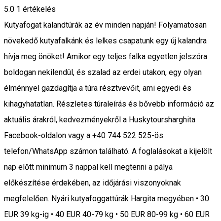
5.0
1 értékelés
Kutyafogat kalandtúrák az év minden napján! Folyamatosan
növekedő kutyafalkánk és lelkes csapatunk egy új kalandra
hívja meg önöket! Amikor egy teljes falka egyetlen jelszóra
boldogan nekilendül, és szalad az erdei utakon, egy olyan
élménnyel gazdagítja a túra résztvevőit, ami egyedi és
kihagyhatatlan. Részletes túraleírás és bővebb információ az
aktuális árakról, kedvezményekről a Huskytoursharghita
Facebook-oldalon vagy a +40 744 522 525-ös
telefon/WhatsApp számon található. A foglalásokat a kijelölt
nap előtt minimum 3 nappal kell megtenni a pálya
előkészítése érdekében, az időjárási viszonyoknak
megfelelően. Nyári kutyafoggattúrák Hargita megyében • 30
EUR 39 kg-ig • 40 EUR 40-79 kg • 50 EUR 80-99 kg • 60 EUR