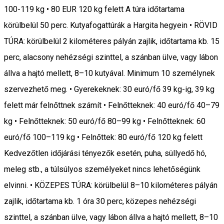
100-119 kg • 80 EUR 120 kg felett A túra időtartama
körülbelül 50 perc. Kutyafogattúrák a Hargita hegyein • RÖVID
TÚRA: körülbelül 2 kilométeres pályán zajlik, időtartama kb. 15
perc, alacsony nehézségi szinttel, a szánban ülve, vagy lábon
állva a hajtó mellett, 8–10 kutyával. Minimum 10 személynek
szervezhető meg. • Gyerekeknek: 30 euró/fő 39 kg-ig, 39 kg
felett már felnőttnek számít • Felnőtteknek: 40 euró/fő 40–79
kg • Felnőtteknek: 50 euró/fő 80–99 kg • Felnőtteknek: 60
euró/fő 100–119 kg • Felnőttek: 80 euró/fő 120 kg felett
Kedvezőtlen időjárási tényezők esetén, puha, süllyedő hó,
meleg stb., a túlsúlyos személyeket nincs lehetőségünk
elvinni. • KÖZEPES TÚRA: körülbelül 8–10 kilométeres pályán
zajlik, időtartama kb. 1 óra 30 perc, közepes nehézségi
szinttel, a szánban ülve, vagy lábon állva a hajtó mellett, 8–10