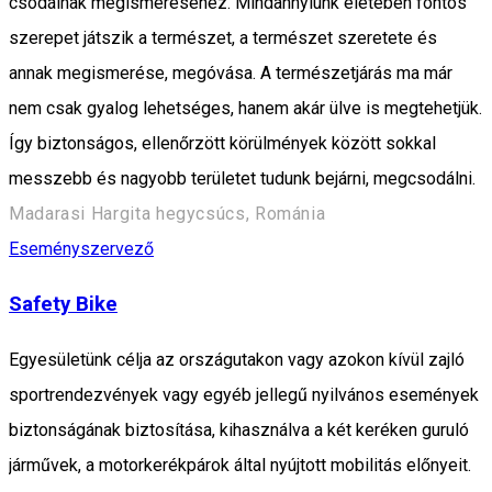
csodáinak megismeréséhez. Mindannyiunk életében fontos
szerepet játszik a természet, a természet szeretete és
annak megismerése, megóvása. A természetjárás ma már
nem csak gyalog lehetséges, hanem akár ülve is megtehetjük.
Így biztonságos, ellenőrzött körülmények között sokkal
messzebb és nagyobb területet tudunk bejárni, megcsodálni.
Madarasi Hargita hegycsúcs, Románia
Eseményszervező
Safety Bike
Egyesületünk célja az országutakon vagy azokon kívül zajló
sportrendezvények vagy egyéb jellegű nyilvános események
biztonságának biztosítása, kihasználva a két keréken guruló
járművek, a motorkerékpárok által nyújtott mobilitás előnyeit.