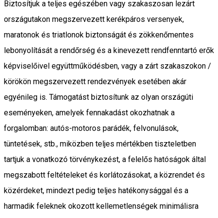
Biztosítjuk a teljes egészében vagy szakaszosan lezárt
országutakon megszervezett kerékpáros versenyek,
maratonok és triatlonok biztonságát és zökkenőmentes
lebonyolítását a rendőrség és a kinevezett rendfenntartó erők
képviselőivel együttműködésben, vagy a zárt szakaszokon /
körökön megszervezett rendezvények esetében akár
egyénileg is. Támogatást biztosítunk az olyan országúti
eseményeken, amelyek fennakadást okozhatnak a
forgalomban: autós-motoros parádék, felvonulások,
tüntetések, stb., miközben teljes mértékben tiszteletben
tartjuk a vonatkozó törvénykezést, a felelős hatóságok által
megszabott feltételeket és korlátozásokat, a közrendet és
közérdeket, mindezt pedig teljes hatékonysággal és a
harmadik feleknek okozott kellemetlenségek minimálisra