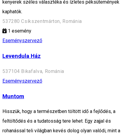
kenyerek széles választéka és ízletes péksütemények
kaphatók.
537280 Csíkszentmárton, Románia
1
esemény
Eseményszervező
Levendula Ház
537104 Bikafalva, Románia
Eseményszervező
Muntom
Hisszük, hogy a természetben töltött idő a fejlődés, a
feltöltődés és a tudatosság tere lehet. Egy zajjal és
rohanással teli világban kevés dolog olyan valódi, mint a