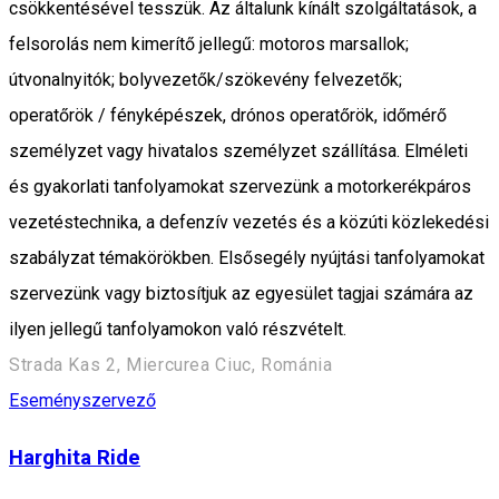
csökkentésével tesszük. Az általunk kínált szolgáltatások, a
felsorolás nem kimerítő jellegű: motoros marsallok;
útvonalnyitók; bolyvezetők/szökevény felvezetők;
operatőrök / fényképészek, drónos operatőrök, időmérő
személyzet vagy hivatalos személyzet szállítása. Elméleti
és gyakorlati tanfolyamokat szervezünk a motorkerékpáros
vezetéstechnika, a defenzív vezetés és a közúti közlekedési
szabályzat témakörökben. Elsősegély nyújtási tanfolyamokat
szervezünk vagy biztosítjuk az egyesület tagjai számára az
ilyen jellegű tanfolyamokon való részvételt.
Strada Kas 2, Miercurea Ciuc, Románia
Eseményszervező
Harghita Ride