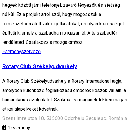
hegyek között járni telefonjel, zavaró tényezők és sietség
nélkül. Ez a projekt arról szól, hogy megosszuk a
természetben átélt valódi pillanatokat, és olyan közösséget
építsünk, amely a szabadban is igazán él. A te szabadtéri
lendületed. Csatlakozz a mozgalomhoz.
Eseményszervező
Rotary Club Székelyudvarhely
A Rotary Club Székelyudvarhely a Rotary International tagja,
amelyben különböző foglalkozású emberek készek vállalni a
humanitárius szolgálatot. Szakmai és magánéletükben magas
etikai alapelveket követnek.
Szent Imre utca 18, 535600 Odorheiu Secuiesc, Románia
1
esemény