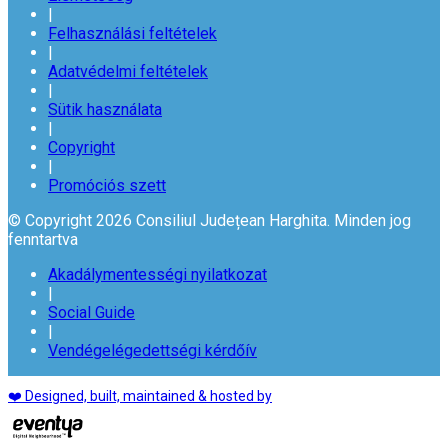
|
Felhasználási feltételek
|
Adatvédelmi feltételek
|
Sütik használata
|
Copyright
|
Promóciós szett
© Copyright 2026 Consiliul Județean Harghita. Minden jog
fenntartva
Akadálymentességi nyilatkozat
|
Social Guide
|
Vendégelégedettségi kérdőív
❤️ Designed, built, maintained & hosted by