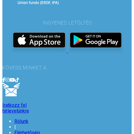
INGYENES LETÖLTÉS
KÖVESS MINKET A
Iratkozz fel
hírlevelünkre
Rólunk
|
Elérhetőség