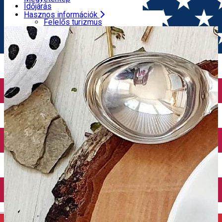
Turisztikai programok
Időjárás
Élmények
Gyógyszertárak
Hasznos információk
FŐOLDAL
Fagylaltozó
Manó Fagylaltozó
Hegyimentő központ
Felelős turizmus
Turisztikai Információs Központok
Megyetérkép
Idegenvezetők
Időjárás
Utazási irodák
Gyógyszertárak
ATM
Hegyimentő központ
Reptéri transzfer
Turisztikai Információs Központok
Taxi társaságok
Idegenvezetők
Autókölcsönzés
Utazási irodák
Kerékpárkölcsönzés
ATM
Reptéri transzfer
Taxi társaságok
Autókölcsönzés
Kerékpárkölcsönzés
English