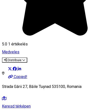
5.0
1 értékelés
Medveles
Distribuie
Copied!
Strada Gării 27, Băile Tușnad 535100, Romania
Keresd térképen