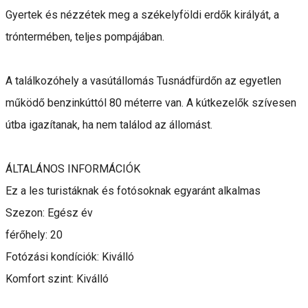
Gyertek és nézzétek meg a székelyföldi erdők királyát, a
tróntermében, teljes pompájában.
A találkozóhely a vasútállomás Tusnádfürdőn az egyetlen
működő benzinkúttól 80 méterre van. A kútkezelők szívesen
útba igazítanak, ha nem találod az állomást.
ÁLTALÁNOS INFORMÁCIÓK
Ez a les turistáknak és fotósoknak egyaránt alkalmas
Szezon: Egész év
férőhely: 20
Fotózási kondíciók: Kiválló
Komfort szint: Kiválló