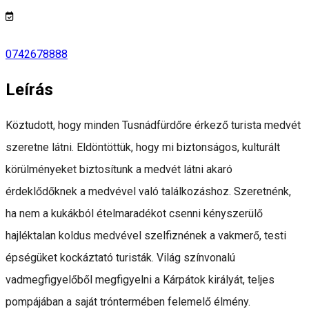
0742678888
Leírás
Köztudott, hogy minden Tusnádfürdőre érkező turista medvét
szeretne látni. Eldöntöttük, hogy mi biztonságos, kulturált
körülményeket biztosítunk a medvét látni akaró
érdeklődőknek a medvével való találkozáshoz. Szeretnénk,
ha nem a kukákból ételmaradékot csenni kényszerülő
hajléktalan koldus medvével szelfiznének a vakmerő, testi
épségüket kockáztató turisták. Világ színvonalú
vadmegfigyelőből megfigyelni a Kárpátok királyát, teljes
pompájában a saját tróntermében felemelő élmény.