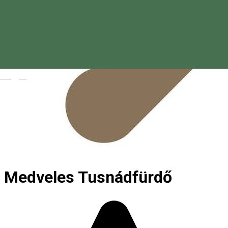
Magyar
Medveles Tusnádfürdő