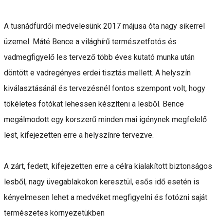
A tusnádfürdői medvelesünk 2017 májusa óta nagy sikerrel
üzemel. Máté Bence a világhírű természetfotós és
vadmegfigyelő les tervező több éves kutató munka után
döntött e vadregényes erdei tisztás mellett. A helyszín
kiválasztásánál és tervezésnél fontos szempont volt, hogy
tökéletes fotókat lehessen készíteni a lesből. Bence
megálmodott egy korszerű minden mai igénynek megfelelő
lest, kifejezetten erre a helyszínre tervezve.
A zárt, fedett, kifejezetten erre a célra kialakított biztonságos
lesből, nagy üvegablakokon keresztül, esős idő esetén is
kényelmesen lehet a medvéket megfigyelni és fotózni saját
természetes környezetükben