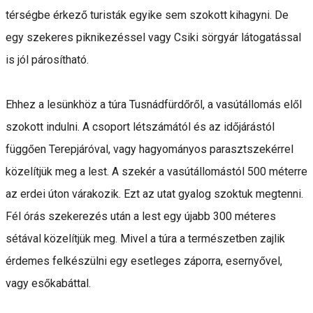
térségbe érkező turisták egyike sem szokott kihagyni. De
egy szekeres piknikezéssel vagy Csiki sörgyár látogatással
is jól párosítható.
Ehhez a lesünkhöz a túra Tusnádfürdőről, a vasútállomás elől
szokott indulni. A csoport létszámától és az időjárástól
függően Terepjáróval, vagy hagyományos parasztszekérrel
közelítjük meg a lest. A szekér a vasútállomástól 500 méterre
az erdei úton várakozik. Ezt az utat gyalog szoktuk megtenni.
Fél órás szekerezés után a lest egy újabb 300 méteres
sétával közelítjük meg. Mivel a túra a természetben zajlik
érdemes felkészülni egy esetleges záporra, esernyővel,
vagy esőkabáttal.