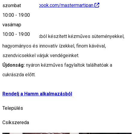
https://www.facebook.com/mastermartipan
szombat
10:00
-
19:00
Leírás
vasárnap
10:00
-
19:00
Helyi alapanyagokból készített kézműves süteményekkel,
hagyományos és innovatív ízekkel, finom kávéval,
szendvicsekkel várjuk vendégeinket.
Újdonság:
nyáron kézműves fagylaltok találhatóak a
cukrászda előtt.
Rendelj a Hamm alkalmazásból
Település
Csíkszereda