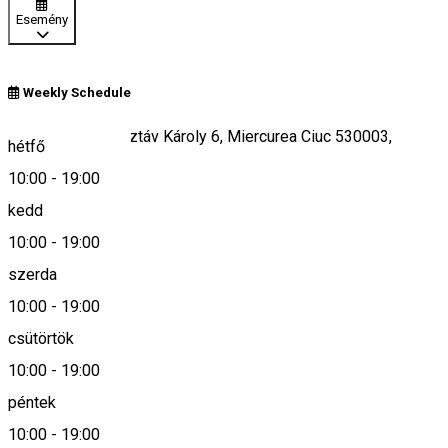
Esemény
Weekly Schedule
Piața Majláth Gusztáv Károly 6, Miercurea Ciuc 530003,
hétfő
Romania
10:00
-
19:00
kedd
10:00
-
19:00
Keresd térképen
szerda
10:00
-
19:00
csütörtök
office@malna.ro
10:00
-
19:00
péntek
10:00
-
19:00