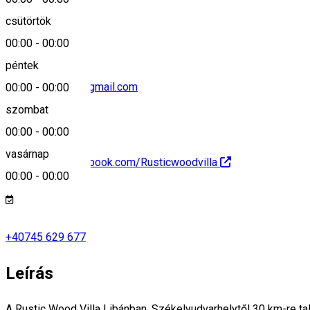
+40745 629 677
csütörtök
00:00
-
00:00
péntek
rusticwoodvilla@gmail.com
00:00
-
00:00
szombat
00:00
-
00:00
vasárnap
https://www.facebook.com/Rusticwoodvilla
00:00
-
00:00
+40745 629 677
Leírás
A Rustic Wood Villa Libánban, Székelyudvarhelytől 30 km-re tal