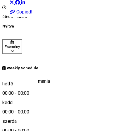
Copied!
00:00 - 00:00
Nyitva
Esemény
Weekly Schedule
Liban 537307, Romania
hétfő
00:00
-
00:00
kedd
Keresd térképen
00:00
-
00:00
szerda
00:00
-
00:00