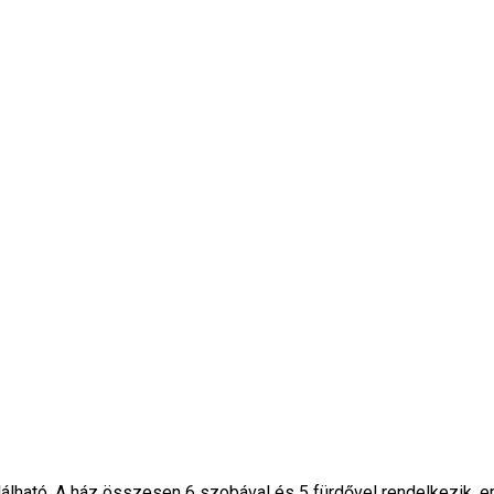
álható. A ház összesen 6 szobával és 5 fürdővel rendelkezik, em