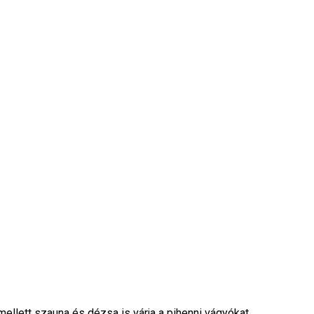
ellett szauna és dézsa is várja a pihenni vágyókat.