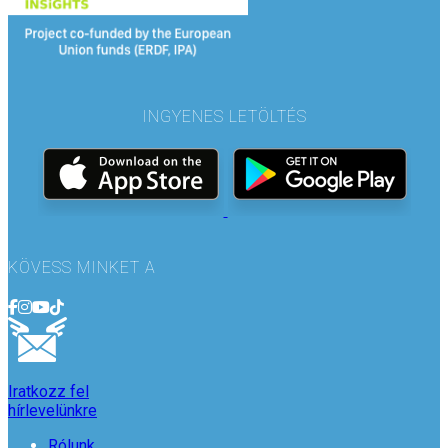
INGYENES LETÖLTÉS
KÖVESS MINKET A
Iratkozz fel
hírlevelünkre
Rólunk