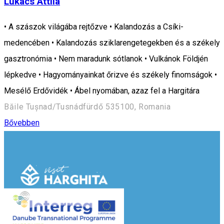
Lukács Attila
• A szászok világába rejtőzve • Kalandozás a Csíki-
medencében • Kalandozás sziklarengetegekben és a székely
gasztronómia • Nem maradunk sótlanok • Vulkánok Földjén
lépkedve • Hagyományainkat őrizve és székely finomságok •
Mesélő Erdővidék • Ábel nyomában, azaz fel a Hargitára
Băile Tușnad/Tusnádfürdő 535100, Romania
Bővebben