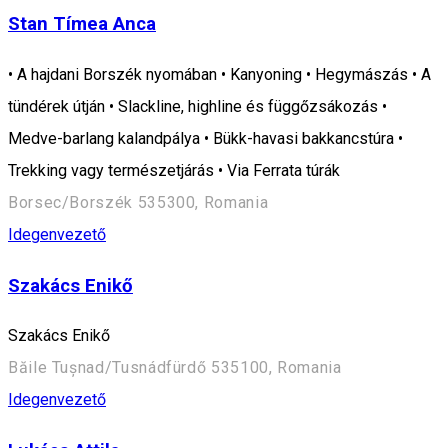
Stan Tímea Anca
• A hajdani Borszék nyomában • Kanyoning • Hegymászás • A
tündérek útján • Slackline, highline és függőzsákozás •
Medve-barlang kalandpálya • Bükk-havasi bakkancstúra •
Trekking vagy természetjárás • Via Ferrata túrák
Borsec/Borszék 535300, Romania
Idegenvezető
Szakács Enikő
Szakács Enikő
Băile Tușnad/Tusnádfürdő 535100, Romania
Idegenvezető