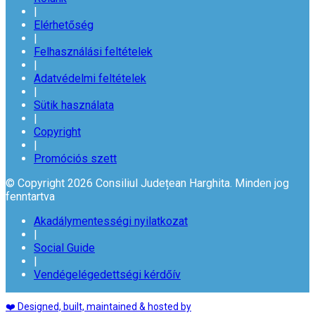
|
Elérhetőség
|
Felhasználási feltételek
|
Adatvédelmi feltételek
|
Sütik használata
|
Copyright
|
Promóciós szett
© Copyright 2026 Consiliul Județean Harghita. Minden jog
fenntartva
Akadálymentességi nyilatkozat
|
Social Guide
|
Vendégelégedettségi kérdőív
❤️ Designed, built, maintained & hosted by