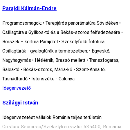
Parajdi Kálmán-Endre
Programcsomagok: • Terepjárós panorámatúra Sóvidéken •
Csillagtúra a Gyilkos-tó és a Békás-szoros felfedezésére •
Borszék – körtúra Parajdról • Székelyföldi fotótúra
Csillagtúrák - gyalogtúrák a természetben: • Egyeskő,
Nagyhagymás • Hétlétrák, Brassó mellett • Transzfogaras,
Balea-tó • Békás-szoros, Mária-kő • Szent-Anna tó,
Tusnádfürdő • Istenszéke - Galonya
Idegenvezető
Szilágyi István
Idegenvezetést vállalok Románia teljes területén.
Cristuru Secuiesc/Székelykeresztúr 535400, Romania