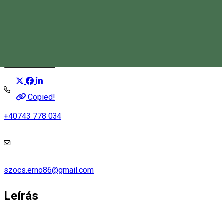
Szőcs Ernő
Idegenvezető
Distribuie
Magyar
Copied!
+40743 778 034
szocs.erno86@gmail.com
Leírás