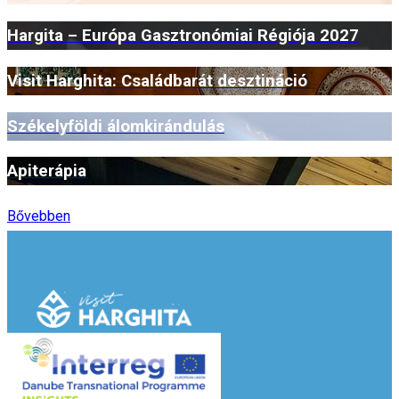
Hargita – Európa Gasztronómiai Régiója 2027
Visit Harghita: Családbarát desztináció
Székelyföldi álomkirándulás
Apiterápia
Bővebben