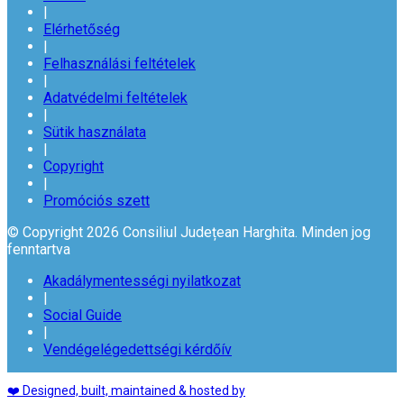
|
Elérhetőség
|
Felhasználási feltételek
|
Adatvédelmi feltételek
|
Sütik használata
|
Copyright
|
Promóciós szett
© Copyright 2026 Consiliul Județean Harghita. Minden jog
fenntartva
Akadálymentességi nyilatkozat
|
Social Guide
|
Vendégelégedettségi kérdőív
❤️ Designed, built, maintained & hosted by