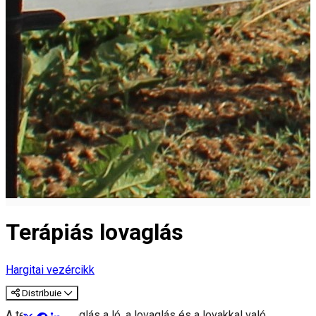
Terápiás lovaglás
Hargitai vezércikk
Distribuie
A terápiás lovaglás a ló, a lovaglás és a lovakkal való