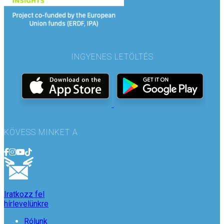
INGYENES LETÖLTÉS
KÖVESS MINKET A
Iratkozz fel
hírlevelünkre
Rólunk