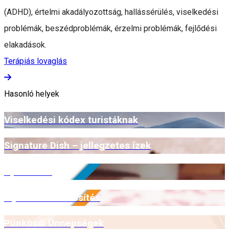
(ADHD), értelmi akadályozottság, hallássérülés, viselkedési
problémák, beszédproblémák, érzelmi problémák, fejlődési
elakadások.
Terápiás lovaglás
Hasonló helyek
Viselkedési kódex turistáknak
Signature Dish – jellegzetes ízek
Open Farm
Myrmidone minősítés
Pünkösdi Ünnepségek