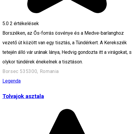
5.0
2
értékelések
Borszéken, az Ős-forrás ösvénye és a Medve-barlanghoz
vezető út között van egy tisztás, a Tündérkert. A Kerekszék
tetején álló vár urának lánya, Hedvig gondozta itt a virágokat, s
olykor tündérek énekelnek a tisztáson.
Borsec 535300, Romania
Legenda
Tolvajok asztala