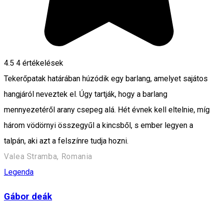
4.5
4
értékelések
Tekerőpatak határában húzódik egy barlang, amelyet sajátos
hangjáról neveztek el. Úgy tartják, hogy a barlang
mennyezetéről arany csepeg alá. Hét évnek kell eltelnie, míg
három vödörnyi összegyűl a kincsből, s ember legyen a
talpán, aki azt a felszínre tudja hozni.
Valea Stramba, Romania
Legenda
Gábor deák