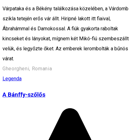
Várpataka és a Békény találkozása közelében, a Várdomb
szikla tetején erős vár állt. Hiripné lakott itt fiaival,
Ábrahámmal és Damokossal. A fiúk gyakorta raboltak
kincseket és lányokat, mígnem két Mikó-fiú szembeszállt
velük, és legyőzte őket. Az emberek lerombolták a bűnös
várat.
Gheorgheni, Romania
Legenda
A Bánffy-szőlős