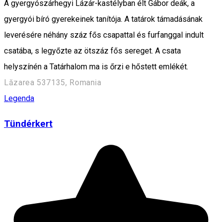
A gyergyószárhegyi Lázár-kastélyban élt Gábor deák, a
gyergyói bíró gyerekeinek tanítója. A tatárok támadásának
leverésére néhány száz fős csapattal és furfanggal indult
csatába, s legyőzte az ötszáz fős sereget. A csata
helyszínén a Tatárhalom ma is őrzi e hőstett emlékét.
Lăzarea 537135, Romania
Legenda
Tündérkert