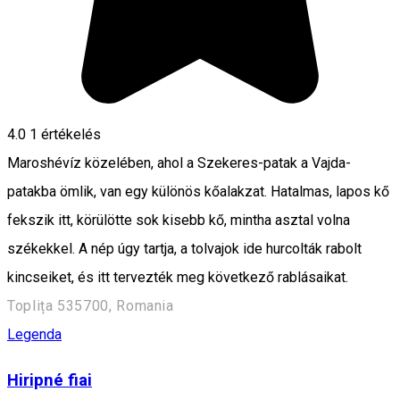
4.0
1 értékelés
Maroshévíz közelében, ahol a Szekeres-patak a Vajda-
patakba ömlik, van egy különös kőalakzat. Hatalmas, lapos kő
fekszik itt, körülötte sok kisebb kő, mintha asztal volna
székekkel. A nép úgy tartja, a tolvajok ide hurcolták rabolt
kincseiket, és itt tervezték meg következő rablásaikat.
Toplița 535700, Romania
Legenda
Hiripné fiai