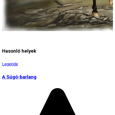
Hasonló helyek
Legenda
A Súgó-barlang