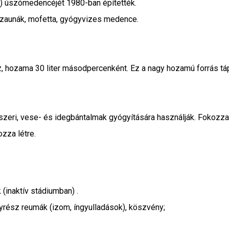
C) úszómedencéjét 1980-ban építették.
zaunák, mofetta, gyógyvizes medence.
, hozama 30 liter másodpercenként. Ez a nagy hozamú forrás tápl
zeri, vese- és idegbántalmak gyógyítására használják. Fokozza 
ozza létre.
 (inaktív stádiumban) .
gyrész reumák (izom, íngyulladások), köszvény;