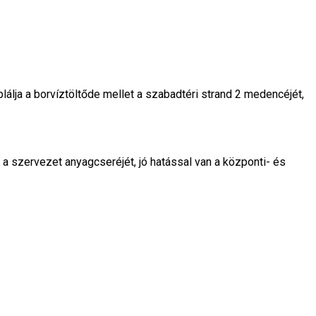
álja a borvíztöltőde mellet a szabadtéri strand 2 medencéjét,
a szervezet anyagcseréjét, jó hatással van a központi- és