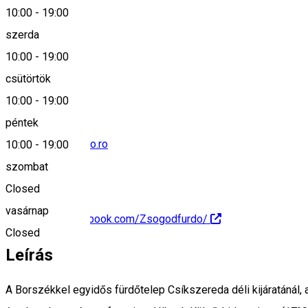
10:00
-
19:00
szerda
10:00
-
19:00
0266371350
csütörtök
10:00
-
19:00
péntek
info@zsogodfurdo.ro
10:00
-
19:00
szombat
Closed
vasárnap
https://www.facebook.com/Zsogodfurdo/
Closed
Leírás
A Borszékkel egyidős fürdőtelep Csíkszereda déli kijáratánál, a