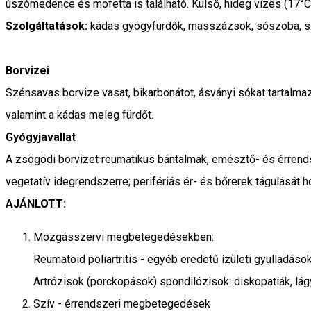
úszómedence és mofetta is található. Külső, hideg vizes (17°
Szolgáltatások:
kádas gyógyfürdők, masszázsok, sószoba, s
Borvizei
Szénsavas borvize vasat, bikarbonátot, ásványi sókat tartalmaz
valamint a kádas meleg fürdőt.
Gyógyjavallat
A zsögödi borvizet reumatikus bántalmak, emésztő- és érrends
vegetatív idegrendszerre; perifériás ér- és bőrerek tágulását h
AJÁNLOTT:
Mozgásszervi megbetegedésekben:
Reumatoid poliartritis - egyéb eredetű ízületi gyulladások
Artrózisok (porckopások) spondilózisok: diskopatiák, lá
Szív - érrendszeri megbetegedések