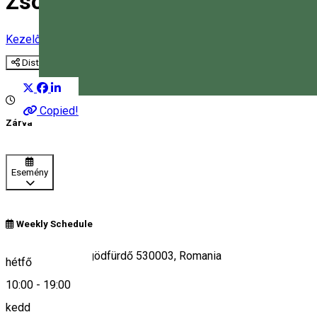
Zsögödfürdői kezelőbázis
Kezelőközpont
Mofetta
Sószoba
Distribuie
Magyar
Copied!
Zárva
Esemény
Weekly Schedule
Jigodin-Băi/Zsögödfürdő 530003, Romania
hétfő
10:00
-
19:00
kedd
Keresd térképen