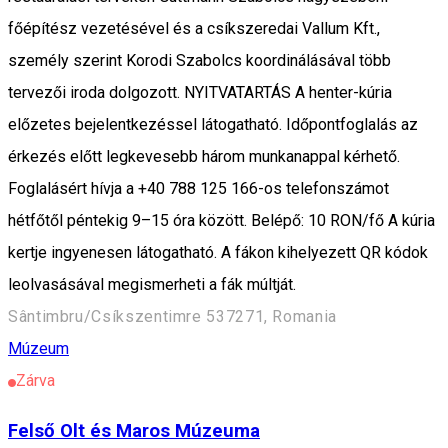
főépítész vezetésével és a csíkszeredai Vallum Kft.,
személy szerint Korodi Szabolcs koordinálásával több
tervezői iroda dolgozott. NYITVATARTÁS A henter-kúria
előzetes bejelentkezéssel látogatható. Időpontfoglalás az
érkezés előtt legkevesebb három munkanappal kérhető.
Foglalásért hívja a +40 788 125 166-os telefonszámot
hétfőtől péntekig 9–15 óra között. Belépő: 10 RON/fő A kúria
kertje ingyenesen látogatható. A fákon kihelyezett QR kódok
leolvasásával megismerheti a fák múltját.
Sântimbru/Csíkszentimre 537271, Romania
Múzeum
Zárva
Felső Olt és Maros Múzeuma