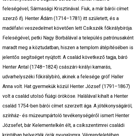
feleségével, Sármasági Krisztinával. Fiuk, a már bárói címet
szerző ifj. Henter Ádám (1714–1781) itt született, és a
madéfalvi veszedelmet követően lett Csíkszék főkirálybírója.
Feleségével, petki Nagy Borbálával a település patrónusaként
maradt meg a köztudatban, hiszen a templom átépítésében is
jelentős segítséget nyújtott. A család következő tagja, báró
Henter Antal (1748–1824) császári-királyi kamarás,
udvarhelyszéki főkirálybíró, akinek a felesége gróf Haller
Anna volt. Hat gyermekük közül Henter József (1791–1867)
volt a család utolsó fiúági örököse. Halálával kihalt a Henter
család 1754-ben bárói címet szerzett ága. A jótékonyságáról,
színház- és múzeumpártoló tevékenységéről ismert Henter
Józsefet, bár Kelementelkén élt, a csíkszentimrei családi
kriptában helyezték örök nyugalomra. Végrendeletében