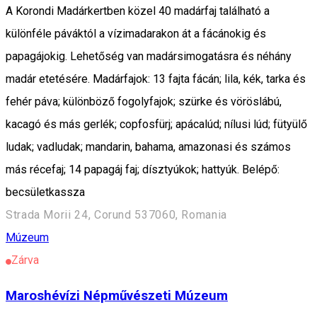
A Korondi Madárkertben közel 40 madárfaj található a
különféle páváktól a vízimadarakon át a fácánokig és
papagájokig. Lehetőség van madársimogatásra és néhány
madár etetésére. Madárfajok: 13 fajta fácán; lila, kék, tarka és
fehér páva; különböző fogolyfajok; szürke és vöröslábú,
kacagó és más gerlék; copfosfürj; apácalúd; nílusi lúd; fütyülő
ludak; vadludak; mandarin, bahama, amazonasi és számos
más récefaj; 14 papagáj faj; dísztyúkok; hattyúk. Belépő:
becsületkassza
Strada Morii 24, Corund 537060, Romania
Múzeum
Zárva
Maroshévízi Népművészeti Múzeum