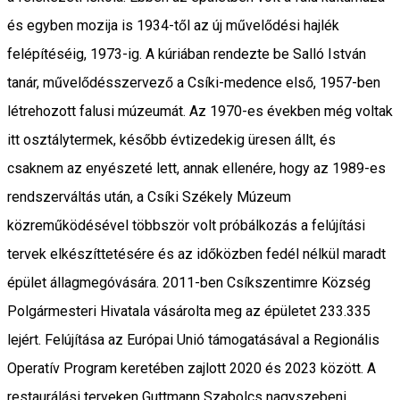
és egyben mozija is 1934-től az új művelődési hajlék
felépítéséig, 1973-ig. A kúriában rendezte be Salló István
tanár, művelődésszervező a Csíki-medence első, 1957-ben
létrehozott falusi múzeumát. Az 1970-es években még voltak
itt osztálytermek, később évtizedekig üresen állt, és
csaknem az enyészeté lett, annak ellenére, hogy az 1989-es
rendszerváltás után, a Csíki Székely Múzeum
közreműködésével többször volt próbálkozás a felújítási
tervek elkészíttetésére és az időközben fedél nélkül maradt
épület állagmegóvására. 2011-ben Csíkszentimre Község
Polgármesteri Hivatala vásárolta meg az épületet 233.335
lejért. Felújítása az Európai Unió támogatásával a Regionális
Operatív Program keretében zajlott 2020 és 2023 között. A
restaurálási terveken Guttmann Szabolcs nagyszebeni