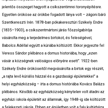
jelentős összeget hagyott a csíkszentimrei toronyépítésre.
Egyetlen örököse az örökbe fogadott lánya volt – zágoni báró
Szentkereszti Irén. 1878-ban pókakeresztúri Székely Endre
(1835–1903), a csíkszentmártoni járás főszolgabírója
vásárolta meg a terjedelmes birtokot, és feleségével,
Babolcs Adéllal együtt a kúriába költözött. Ekkor jegyezte fel
Veress Sándor plébános a domus historiába, hogy „ezen
vásár a községnek valóságos előnyére esett”. 1922-ben
Székely Endre örököseitől megvásárolta a birtok egy részét,
„a rajta levő kúriális házzal és a gazdasági épületekkel” a
helyi egyházközség – írta a domus históriába Kovács Balázs
plébános. Később az egyházközség kénytelen volt átadni az
egyházi iskola épületét az államnak, így 1948-ig ide költözött
a felekezeti iskola. Ebben az épületben volt a falu kultúrháza