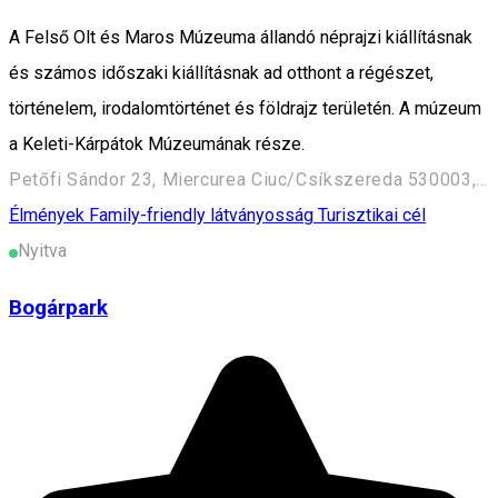
A Felső Olt és Maros Múzeuma állandó néprajzi kiállításnak
és számos időszaki kiállításnak ad otthont a régészet,
történelem, irodalomtörténet és földrajz területén. A múzeum
a Keleti-Kárpátok Múzeumának része.
Petőfi Sándor 23, Miercurea Ciuc/Csíkszereda 530003, Romania
Élmények
Family-friendly látványosság
Turisztikai cél
Nyitva
Bogárpark