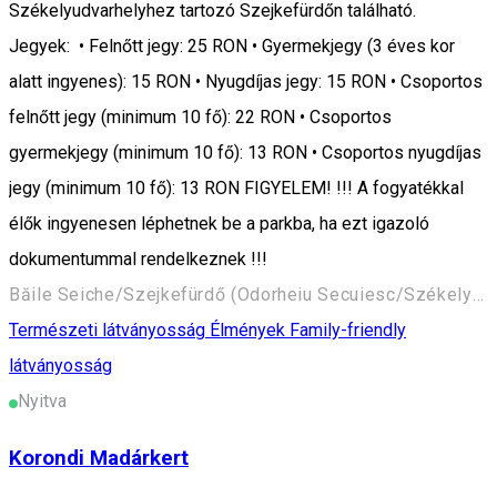
Székelyudvarhelyhez tartozó Szejkefürdőn található.
Jegyek: • Felnőtt jegy: 25 RON • Gyermekjegy (3 éves kor
alatt ingyenes): 15 RON • Nyugdíjas jegy: 15 RON • Csoportos
felnőtt jegy (minimum 10 fő): 22 RON • Csoportos
gyermekjegy (minimum 10 fő): 13 RON • Csoportos nyugdíjas
jegy (minimum 10 fő): 13 RON FIGYELEM! !!! A fogyatékkal
élők ingyenesen léphetnek be a parkba, ha ezt igazoló
dokumentummal rendelkeznek !!!
Băile Seiche/Szejkefürdő (Odorheiu Secuiesc/Székelyudvarhely) 535600, Romania
Természeti látványosság
Élmények
Family-friendly
látványosság
Nyitva
Korondi Madárkert