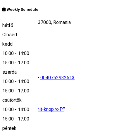
Weekly Schedule
DN13A 1469/b, 537060, Romania
hétfő
Closed
kedd
Keresd térképen
10:00
-
14:00
15:00
-
17:00
szerda
0040745627914
•
0040752932513
10:00
-
14:00
15:00
-
17:00
csütörtök
http://www.aragonit-knop.ro
10:00
-
14:00
15:00
-
17:00
péntek