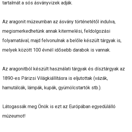
tartalmát a sós ásványvizek adják.
Az aragonit múzeumban az ásvány történetétől indulva,
megismerkedhetünk annak kitermelési, feldolgozási
folyamatával, majd felvonulnak a belőle készült tárgyak is,
melyek között 100 évnél idősebb darabok is vannak.
Az aragonitból készült használati tárgyak és dísztárgyak az
1890-es Párizsi Világkiállításra is eljutottak (vázák,
hamutálcák, lámpák, kupák, gyümölcstartók stb.).
Látogassák meg Önök is ezt az Európában egyedülálló
múzeumot!