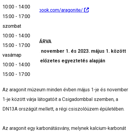
10:00
-
14:00
https://www.facebook.com/aragonite/
15:00
-
17:00
Leírás
szombat
10:00
-
14:00
IDEIGLENESEN ZÁRVA
15:00
-
17:00
A múzeum 2022. november 1. és 2023. május 1. között
vasárnap
zárva tart. Csak előzetes egyeztetés alapján
10:00
-
14:00
látogatható.
15:00
-
17:00
Az aragonit múzeum minden évben május 1-je és november
1-je között várja látogatóit a Csigadombbal szemben, a
DN13A országút mellett, a régi csiszolóüzem épületében.
Az aragonit egy karbonátásvány, melynek kalcium-karbonát