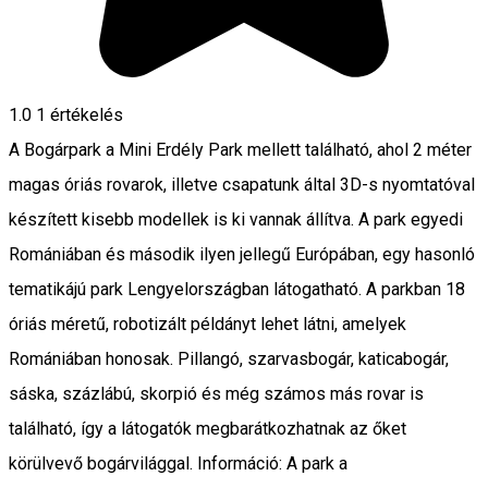
1.0
1 értékelés
A Bogárpark a Mini Erdély Park mellett található, ahol 2 méter
magas óriás rovarok, illetve csapatunk által 3D-s nyomtatóval
készített kisebb modellek is ki vannak állítva. A park egyedi
Romániában és második ilyen jellegű Európában, egy hasonló
tematikájú park Lengyelországban látogatható. A parkban 18
óriás méretű, robotizált példányt lehet látni, amelyek
Romániában honosak. Pillangó, szarvasbogár, katicabogár,
sáska, százlábú, skorpió és még számos más rovar is
található, így a látogatók megbarátkozhatnak az őket
körülvevő bogárvilággal. Információ: A park a