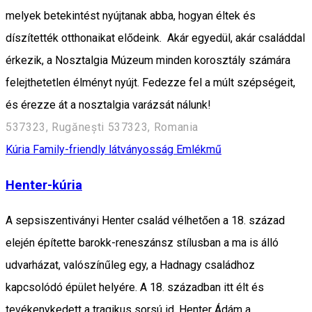
melyek betekintést nyújtanak abba, hogyan éltek és
díszítették otthonaikat elődeink. Akár egyedül, akár családdal
érkezik, a Nosztalgia Múzeum minden korosztály számára
felejthetetlen élményt nyújt. Fedezze fel a múlt szépségeit,
és érezze át a nosztalgia varázsát nálunk!
537323, Rugănești 537323, Romania
Kúria
Family-friendly látványosság
Emlékmű
Henter-kúria
A sepsiszentiványi Henter család vélhetően a 18. század
elején építette barokk-reneszánsz stílusban a ma is álló
udvarházat, valószínűleg egy, a Hadnagy családhoz
kapcsolódó épület helyére. A 18. században itt élt és
tevékenykedett a tragikus sorsú id. Henter Ádám a