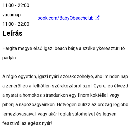
11:00
-
22:00
vasárnap
https://www.facebook.com/BabyObeachclub
11:00
-
22:00
Leírás
Hargita megye első igazi beach bárja a székelykeresztúri tó
partján.
A régió egyetlen, igazi nyári szórakozóhelye, ahol minden nap
a zenéről és a felhőtlen szórakozásról szól. Gyere, és élvezd
a nyarat a homokos strandunkon egy finom koktéllal, vagy
pihenj a napozóágyainkon. Hétvégén bulizz az ország legjobb
lemezlovasaival, vagy akár foglalj sátorhelyet és legyen
fesztivál az egész nyár!