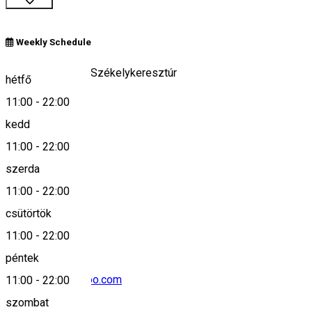
Weekly Schedule
Cristuru Secuies/Székelykeresztúr
hétfő
11:00
-
22:00
kedd
Keresd térképen
11:00
-
22:00
szerda
11:00
-
22:00
+40742 734 589
csütörtök
11:00
-
22:00
péntek
tiboldiattila@yahoo.com
11:00
-
22:00
szombat