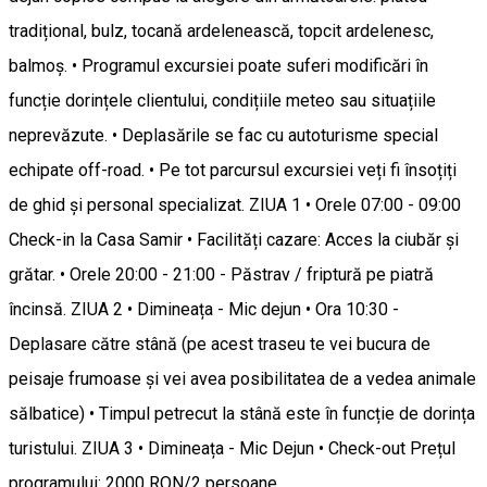
tradițional, bulz, tocană ardelenească, topcit ardelenesc,
balmoș. • Programul excursiei poate suferi modificări în
funcție dorințele clientului, condițiile meteo sau situațiile
neprevăzute. • Deplasările se fac cu autoturisme special
echipate off-road. • Pe tot parcursul excursiei veți fi însoțiți
de ghid și personal specializat. ZIUA 1 • Orele 07:00 - 09:00
Check-in la Casa Samir • Facilități cazare: Acces la ciubăr și
grătar. • Orele 20:00 - 21:00 - Păstrav / friptură pe piatră
încinsă. ZIUA 2 • Dimineața - Mic dejun • Ora 10:30 -
Deplasare către stână (pe acest traseu te vei bucura de
peisaje frumoase și vei avea posibilitatea de a vedea animale
sălbatice) • Timpul petrecut la stână este în funcție de dorința
turistului. ZIUA 3 • Dimineața - Mic Dejun • Check-out Prețul
programului: 2000 RON/2 persoane