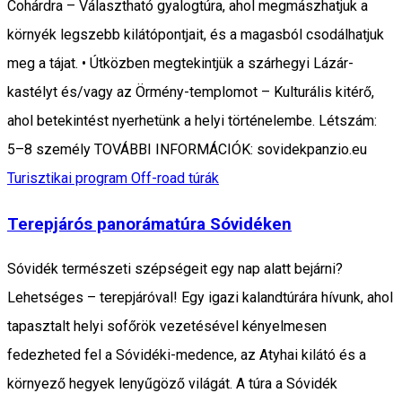
Cohárdra – Választható gyalogtúra, ahol megmászhatjuk a
környék legszebb kilátópontjait, és a magasból csodálhatjuk
meg a tájat. • Útközben megtekintjük a szárhegyi Lázár-
kastélyt és/vagy az Örmény-templomot – Kulturális kitérő,
ahol betekintést nyerhetünk a helyi történelembe. Létszám:
5–8 személy TOVÁBBI INFORMÁCIÓK: sovidekpanzio.eu
Turisztikai program
Off-road túrák
Terepjárós panorámatúra Sóvidéken
Sóvidék természeti szépségeit egy nap alatt bejárni?
Lehetséges – terepjáróval! Egy igazi kalandtúrára hívunk, ahol
tapasztalt helyi sofőrök vezetésével kényelmesen
fedezheted fel a Sóvidéki-medence, az Atyhai kilátó és a
környező hegyek lenyűgöző világát. A túra a Sóvidék