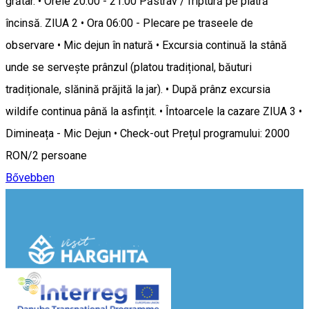
grătar. • Orele 20:00 - 21:00 Păstrav / friptură pe piatră
încinsă. ZIUA 2 • Ora 06:00 - Plecare pe traseele de
observare • Mic dejun în natură • Excursia continuă la stână
unde se servește prânzul (platou tradițional, băuturi
tradiționale, slănină prăjită la jar). • După prânz excursia
wildife continua până la asfințit. • Întoarcele la cazare ZIUA 3 •
Dimineața - Mic Dejun • Check-out Prețul programului: 2000
RON/2 persoane
Bővebben