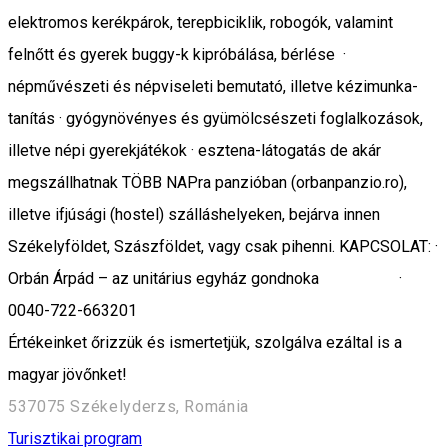
elektromos kerékpárok, terepbiciklik, robogók, valamint
felnőtt és gyerek buggy-k kipróbálása, bérlése ·
népművészeti és népviseleti bemutató, illetve kézimunka-
tanítás · gyógynövényes és gyümölcsészeti foglalkozások,
illetve népi gyerekjátékok · esztena-látogatás de akár
megszállhatnak TÖBB NAPra panzióban (orbanpanzio.ro),
illetve ifjúsági (hostel) szálláshelyeken, bejárva innen
Székelyföldet, Szászföldet, vagy csak pihenni. KAPCSOLAT: ·
Orbán Árpád – az unitárius egyház gondnoka ·
0040-722-663201
Értékeinket őrizzük és ismertetjük, szolgálva ezáltal is a
magyar jövőnket!
537075 Székelyderzs, Románia
Turisztikai program