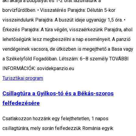
aki akarja a bobpályát és 1-2 órát lazulhatunk a
borvízfűrdőben. • Visszatérés Parajdra: Délután 5-kor
visszaindulunk Parajdra. A buszút ideje ugyanúgy 1,5 óra. •
Érkezés Parajdra: A túra végén, visszaérkezünk Parajdra, ahol
lehetőségünk lesz megbeszélni a nap eseményeit. A panzió
vendégeinek vacsora, de útközben is megejthető a Basa vagy
a Székelyföld Fogadóban. Létszám: 6–8 személy TOVÁBBI
INFORMÁCIÓK: sovidekpanzio.eu
Turisztikai program
Csillagtúra a Gyilkos-tó és a Békás-szoros
felfedezésére
Csatlakozzon hozzánk egy felejthetetlen, 1 napos
csillagtúrára, mely során felfedezzük Románia egyik