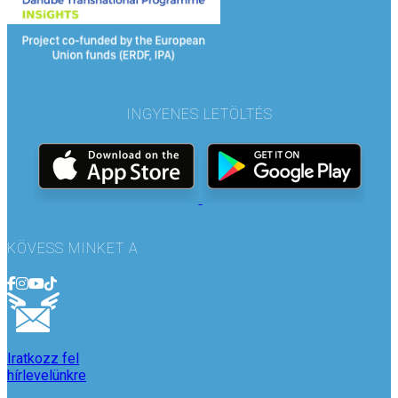
INGYENES LETÖLTÉS
KÖVESS MINKET A
Iratkozz fel
hírlevelünkre