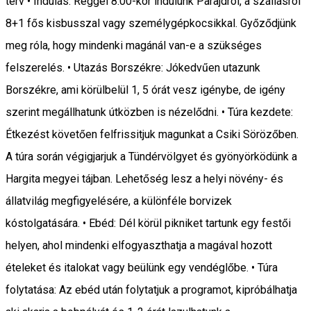
terv • Indulás: Reggel 8:00-kor indulunk Parajdról, a szállásról
8+1 fős kisbusszal vagy személygépkocsikkal. Győződjünk
meg róla, hogy mindenki magánál van-e a szükséges
felszerelés. • Utazás Borszékre: Jókedvűen utazunk
Borszékre, ami körülbelül 1, 5 órát vesz igénybe, de igény
szerint megállhatunk útközben is nézelődni. • Túra kezdete:
Étkezést követően felfrissitjuk magunkat a Csiki Sörözőben.
A túra során végigjarjuk a Tündérvölgyet és gyönyörködünk a
Hargita megyei tájban. Lehetőség lesz a helyi növény- és
állatvilág megfigyelésére, a különféle borvizek
kóstolgatására. • Ebéd: Dél körül pikniket tartunk egy festői
helyen, ahol mindenki elfogyaszthatja a magával hozott
ételeket és italokat vagy beülünk egy vendéglőbe. • Túra
folytatása: Az ebéd után folytatjuk a programot, kipróbálhatja