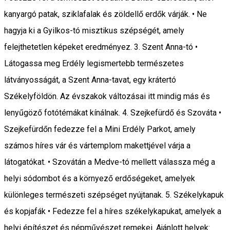
kanyargó patak, sziklafalak és zöldellő erdők várják. • Ne
hagyja ki a Gyilkos-tó misztikus szépségét, amely
felejthetetlen képeket eredményez. 3. Szent Anna-tó •
Látogassa meg Erdély legismertebb természetes
látványosságát, a Szent Anna-tavat, egy krátertó
Székelyföldön. Az évszakok változásai itt mindig más és
lenyűgöző fotótémákat kínálnak. 4. Szejkefürdő és Szováta •
Szejkefürdőn fedezze fel a Mini Erdély Parkot, amely
számos híres vár és vártemplom makettjével várja a
látogatókat. • Szovátán a Medve-tó mellett válassza még a
helyi sódombot és a környező erdőségeket, amelyek
különleges természeti szépséget nyújtanak. 5. Székelykapuk
és kopjafák • Fedezze fel a híres székelykapukat, amelyek a
helyi építészet és népművészet remekei. Ajánlott helyek: