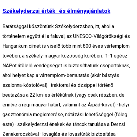
Székelyderzsi érték- és élményajánlatok
Barátsággal köszöntünk Székelyderzsben, itt, ahol a
történelem együtt él a faluval, az UNESCO-Világörökségi és
Hungarikum címet is viselő több mint 800 éves vártemplom
tövében, a székely-magyar közösség körében. 1-1 egész
NAPot átölelő vendégséget is biztosíthatunk csoportoknak,
ahol helyet kap a vártemplom-bemutatás (akár bástyás
szalonna-kóstolóval) · traktorral és dzsippel történő
beutazása a 22 km-es értékútnak (vagy csak részben, de
érintve a régi magyar határt, valamint az Árpád-követ) · helyi
gasztronómia megismerése, nótázási lehetőséggel (főleg
este) · székelyderzsi énekek és táncok tanulása a Derzsi
Zenekarocskával · lovaglás és lovastúrák biztosítása ·