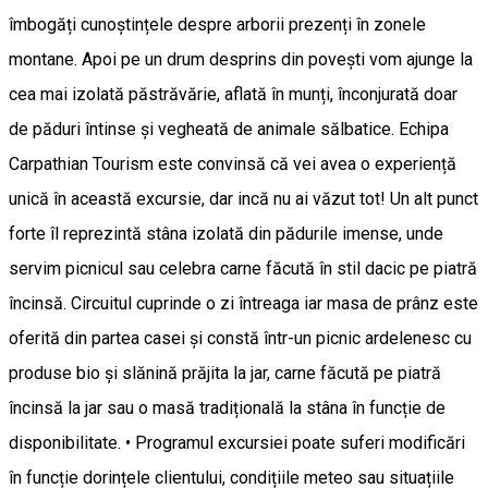
îmbogăți cunoștințele despre arborii prezenți în zonele
montane. Apoi pe un drum desprins din povești vom ajunge la
cea mai izolată păstrăvărie, aflată în munți, înconjurată doar
de păduri întinse și vegheată de animale sălbatice. Echipa
Carpathian Tourism este convinsă că vei avea o experiență
unică în această excursie, dar incă nu ai văzut tot! Un alt punct
forte îl reprezintă stâna izolată din pădurile imense, unde
servim picnicul sau celebra carne făcută în stil dacic pe piatră
încinsă. Circuitul cuprinde o zi întreaga iar masa de prânz este
oferită din partea casei și constă într-un picnic ardelenesc cu
produse bio și slănină prăjita la jar, carne făcută pe piatră
încinsă la jar sau o masă tradițională la stâna în funcție de
disponibilitate. • Programul excursiei poate suferi modificări
în funcție dorințele clientului, condițiile meteo sau situațiile