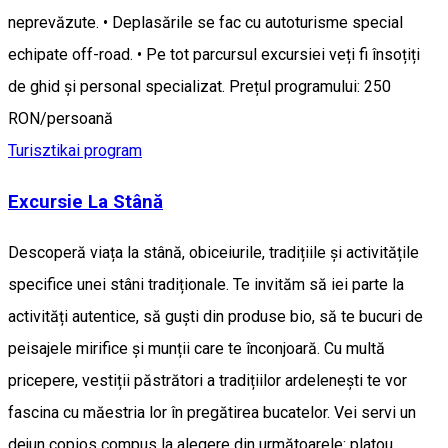
neprevăzute. • Deplasările se fac cu autoturisme special
echipate off-road. • Pe tot parcursul excursiei veți fi însoțiți
de ghid și personal specializat. Prețul programului: 250
RON/persoană
Turisztikai program
Excursie La Stână
Descoperă viața la stână, obiceiurile, tradițiile și activitățile
specifice unei stâni tradiționale. Te invităm să iei parte la
activități autentice, să guști din produse bio, să te bucuri de
peisajele mirifice și munții care te înconjoară. Cu multă
pricepere, vestiții păstrători a tradițiilor ardelenești te vor
fascina cu măestria lor în pregătirea bucatelor. Vei servi un
dejun copios compus la alegere din următoarele: platou