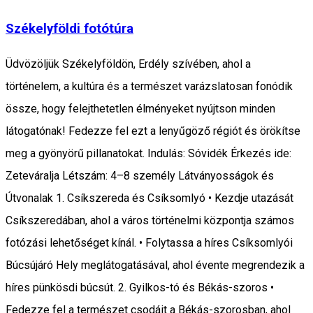
Székelyföldi fotótúra
Üdvözöljük Székelyföldön, Erdély szívében, ahol a
történelem, a kultúra és a természet varázslatosan fonódik
össze, hogy felejthetetlen élményeket nyújtson minden
látogatónak! Fedezze fel ezt a lenyűgöző régiót és örökítse
meg a gyönyörű pillanatokat. Indulás: Sóvidék Érkezés ide:
Zeteváralja Létszám: 4–8 személy Látványosságok és
Útvonalak 1. Csíkszereda és Csíksomlyó • Kezdje utazását
Csíkszeredában, ahol a város történelmi központja számos
fotózási lehetőséget kínál. • Folytassa a híres Csíksomlyói
Búcsújáró Hely meglátogatásával, ahol évente megrendezik a
híres pünkösdi búcsút. 2. Gyilkos-tó és Békás-szoros •
Fedezze fel a természet csodáit a Békás-szorosban, ahol