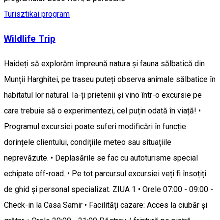
Turisztikai program
Wildlife Trip
Haideți să explorăm împreună natura și fauna sălbatică din
Munții Harghitei, pe traseu puteți observa animale sălbatice în
habitatul lor natural. Ia-ți prietenii și vino într-o excursie pe
care trebuie să o experimentezi, cel puțin odată în viață! •
Programul excursiei poate suferi modificări în funcție
dorințele clientului, condițiile meteo sau situațiile
neprevăzute. • Deplasările se fac cu autoturisme special
echipate off-road. • Pe tot parcursul excursiei veți fi însoțiți
de ghid și personal specializat. ZIUA 1 • Orele 07:00 - 09:00 -
Check-in la Casa Samir • Facilități cazare: Acces la ciubăr și