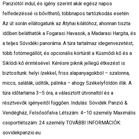
Panziótól indul, és igény szerint akár egész napos
felfedezéssé is bővíthető, többnapos tartózkodás esetén.
Az út során ellátogatunk az Atyhai kilátóhoz, ahonnan tiszta
időben beláthatók a Fogarasi Havasok, a Madarasi Hargita, és
a teljes Sóvidéki panoráma. A túra tartalmaz idegenvezetést,
több fotómegállót, és opcionális körtúrát a Küsmődi kő és a
Siklódi kő érintésével. Kérésre piknik jellegű étkezést is
biztosítunk: helyi ízekkel, friss alapanyagokból – szalonna,
miccs, saláták, üdítők, pálinka – ahogy Székelyföldön illik. A
túra időtartama 3–5 óra, a választott útvonaltól és a
résztvevők igényeitől függően. Indulás: Sóvidék Panzió &
Vendégház, Felsősófalva Létszám: 4–10 személy Maximális
csoportlétszám: 24 személy TOVÁBBI INFORMÁCIÓK:
sovidekpanzio.eu