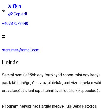
Copied!
+40787578440
stantimea@gmail.com
Leírás
Semmi sem üdítőbb egy forró nyári napon, mint egy hegyi
patak közelsége, és ez az aktivitás, ami vízeséseken való
ereszkedést jelent rapel tehnikával, ideális kikapcsolódás.
Program helyszíne:
Hargita megye, Kis-Békás-szoros