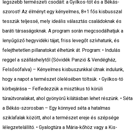
legszebb természeti csodáit: a Gyilkos-tót és a Békás-
szorost! Az élményt egy kényelmes, 8+1 fős kisbusszal
tesszük teljessé, mely ideális választás családoknak és
baráti társaságoknak. A program során megcsodálhatjuk a
lenyűgöző hegyvidéki tájat, friss levegőt szívhatunk, és
felejthetetlen pillanatokat élhetünk át. Program: • Indulás
reggel a szálláshelytől (Sóvidék Panzió & Vendégház,
Felsősófalva) – Kényelmes kisbuszunkkal útnak indulunk,
hogy a napot a természet ölelésében töltsük. • Gyilkos-tó
körbejárása – Felfedezzük a misztikus tó körüli
túraútvonalakat, ahol gyönyörű kilátásban lehet részünk. • Séta
a Békás-szorosban – Egy könnyed séta a hatalmas
sziklafalak között, ahol a természet ereje és szépsége
lélegzetelállító. • Gyalogtúra a Mária-kőhöz vagy a Kis-