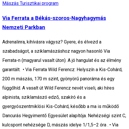
Mászás
Turisztikai program
Via Ferrata a Békás-szoros-Nagyhagymás
Nemzeti Parkban
Adrenalinra, kihívásra vágysz? Gyere, és élvezd a
szabadságot, a sziklamászáshoz nagyon hasonló Via
Ferrata-n (magyarul vasalt úton). A jó hangulat és az élmény
garantált. • Via Ferrata Wild Ferencz: Helyszín a Kis-Cohárd,
200 m mászás, 170 m szint, gyönyörű panoráma és egy
függőhíd. A vasalt út Wild Ferencz nevét viseli, aki híres
alpinista, sziklamászó edző, szakíró és a
gyergyószentmiklósi Kis-Cohárd, később a ma is működő
Dancurás Hegyimentő Egyesület alapítója. Nehézségi szint C,
kulcspont nehézsége D, mászás idelye 1/1,5–2 óra . • Via