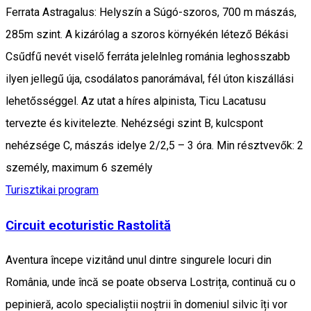
Ferrata Astragalus: Helyszín a Súgó-szoros, 700 m mászás,
285m szint. A kizárólag a szoros környékén létező Békási
Csűdfű nevét viselő ferráta jelelnleg románia leghosszabb
ilyen jellegű úja, csodálatos panorámával, fél úton kiszállási
lehetősséggel. Az utat a híres alpinista, Ticu Lacatusu
tervezte és kivitelezte. Nehézségi szint B, kulcspont
nehézsége C, mászás idelye 2/2,5 – 3 óra. Min résztvevők: 2
személy, maximum 6 személy
Turisztikai program
Circuit ecoturistic Rastolită
Aventura începe vizitând unul dintre singurele locuri din
România, unde încă se poate observa Lostrița, continuă cu o
pepinieră, acolo specialiștii noștrii în domeniul silvic îți vor