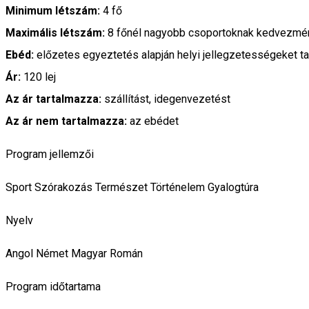
Minimum létszám:
4 fő
Maximális létszám:
8 főnél nagyobb csoportoknak kedvezmén
Ebéd:
előzetes egyeztetés alapján helyi jellegzetességeket t
Ár:
120 lej
Az ár tartalmazza:
szállítást, idegenvezetést
Az ár nem tartalmazza:
az ebédet
Program jellemzői
Sport
Szórakozás
Természet
Történelem
Gyalogtúra
Nyelv
Angol
Német
Magyar
Román
Program időtartama