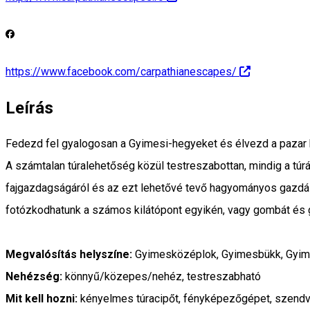
https://www.facebook.com/carpathianescapes/
Leírás
Fedezd fel gyalogosan a Gyimesi-hegyeket és élvezd a pazar ki
A számtalan túralehetőség közül testreszabottan, mindig a túr
fajgazdagságáról és az ezt lehetővé tevő hagyományos gazdálko
fotózkodhatunk a számos kilátópont egyikén, vagy gombát és 
Megvalósítás helyszíne:
Gyimesközéplok, Gyimesbükk, Gyim
Nehézség:
könnyű/közepes/nehéz, testreszabható
Mit kell hozni:
kényelmes túracipőt, fényképezőgépet, szendv