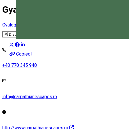
Gyalogtúra a Gyimesi-hegyek
Gyalogtúrák
Turisztikai program
Distribuie
Magyar
Copied!
+40 770 345 948
info@carpathianescapes.ro
http://www.carpathianescapes.ro