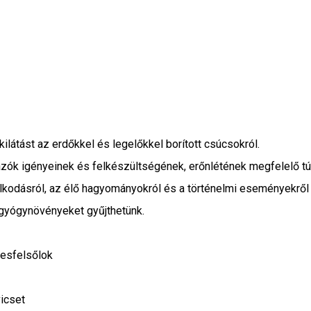
látást az erdőkkel és legelőkkel borított csúcsokról.
ázók igényeinek és felkészültségének, erőnlétének megfelelő túr
dásról, az élő hagyományokról és a történelmi eseményekről tan
gyógynövényeket gyűjthetünk.
esfelsőlok
icset