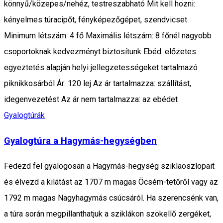
könnyű/közepes/nehéz, testreszabható Mit kell hozni:
kényelmes túracipőt, fényképezőgépet, szendvicset
Minimum létszám: 4 fő Maximális létszám: 8 főnél nagyobb
csoportoknak kedvezményt biztosítunk Ebéd: előzetes
egyeztetés alapján helyi jellegzetességeket tartalmazó
piknikkosárból Ár: 120 lej Az ár tartalmazza: szállítást,
idegenvezetést Az ár nem tartalmazza: az ebédet
Gyalogtúrák
Gyalogtúra a Hagymás-hegységben
Fedezd fel gyalogosan a Hagymás-hegység sziklaoszlopait
és élvezd a kilátást az 1707 m magas Öcsém-tetőről vagy az
1792 m magas Nagyhagymás csúcsáról. Ha szerencsénk van,
a túra során megpillanthatjuk a sziklákon szökellő zergéket,