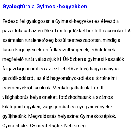
Gyalogtúra a Gyimesi-hegyekben
Fedezd fel gyalogosan a Gyimesi-hegyeket és élvezd a
pazar kilátást az erdőkkel és legelőkkel borított csúcsokról. A
számtalan túralehetőség közül testreszabottan, mindig a
túrázók igényeinek és felkészültségének, erőnlétének
megfelelő túrát választjuk ki. Útközben a gyimesi kaszálók
fajgazdagságáról és az ezt lehetővé tevő hagyományos
gazdálkodásról, az élő hagyományokról és a történelmi
eseményekről tanulunk. Meglátogathatunk I. és II.
világháborús helyszíneket, fotózkodhatunk a számos
kilátópont egyikén, vagy gombát és gyógynövényeket
gyűjthetünk. Megvalósítás helyszíne: Gyimesközéplok,
Gyimesbükk, Gyimesfelsőlok Nehézség: