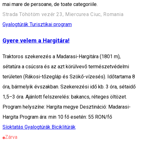
mai mare de persoane, de toate categoriile.
Strada Töhötöm vezér 23, Miercurea Ciuc, Romania
Gyalogtúrák
Turisztikai program
Gyere velem a Hargitára!
Traktoros szekerezés a Madarasi-Hargitára (1801 m),
sétatúra a csúcsra és az azt körülvevő természetvédelmi
területen (Rákosi-tőzegláp és Szökő-vízesés). Időtartama 8
óra, bármelyik évszakban. Szekerezési idő kb. 3 óra, sétaidő
1,5–3 óra. Ajánlott felszerelés: bakancs, réteges öltözet.
Program helyszíne: Hargita megye Desztináció: Madarasi-
Hargita Program ára: min 10 fő esetén: 55 RON/fő
Síoktatás
Gyalogtúrák
Biciklitúrák
Zárva