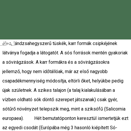
vörös, hol zöld sziksófű, őszirózsa, budavirág, sófű, szíki
ballagófű, útifű, útilapu és sóvirág. A Sóháton főleg
dolinák, víznyelők teszik változatossá a tájat, ezzel szemben
a Só-szorosban – ahol a só kibújik az agyagrétegek alól –
Magyar
éles, lándzsahegyszerű tüskék, karr formák csipkéjének
látványa fogadja a látogatót. A sós források mentén gyakoriak
a sóvirágzások. A karr formákra és a sóvirágzásokra
jellemző, hogy nem időtállóak, már az első nagyobb
csapadékmennyiség módosítja, eltörli őket, helyükbe pedig
újak születnek. A szikes talajon (a talaj kialakulásában a
vízben oldható sók döntő szerepet játszanak) csak gyér,
sótűrő növényzet telepszik meg, mint a sziksófű (Salicornia
europaea). Hét bemutatóponton keresztül ismertetjük ezt
az egyedi csodát (Európába még 3 hasonló kiépített Só-