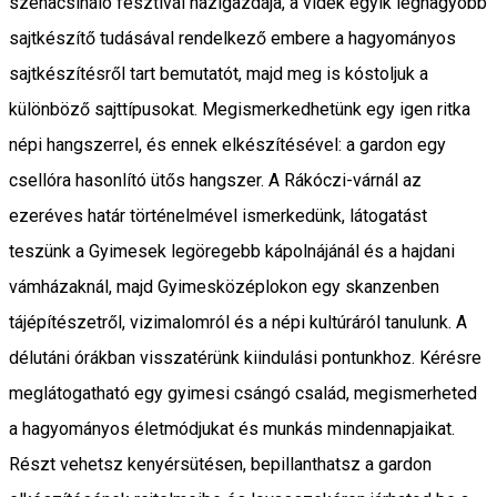
szénacsináló fesztivál házigazdája, a vidék egyik legnagyobb
sajtkészítő tudásával rendelkező embere a hagyományos
sajtkészítésről tart bemutatót, majd meg is kóstoljuk a
különböző sajttípusokat. Megismerkedhetünk egy igen ritka
népi hangszerrel, és ennek elkészítésével: a gardon egy
csellóra hasonlító ütős hangszer. A Rákóczi-várnál az
ezeréves határ történelmével ismerkedünk, látogatást
teszünk a Gyimesek legöregebb kápolnájánál és a hajdani
vámházaknál, majd Gyimesközéplokon egy skanzenben
tájépítészetről, vizimalomról és a népi kultúráról tanulunk. A
délutáni órákban visszatérünk kiindulási pontunkhoz. Kérésre
meglátogatható egy gyimesi csángó család, megismerheted
a hagyományos életmódjukat és munkás mindennapjaikat.
Részt vehetsz kenyérsütésen, bepillanthatsz a gardon