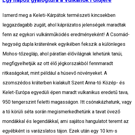
Egy napos gyalogtúra a Vulkánok Földjére
Ismerd meg a Keleti-Kárpátok természeti kincsekben
leggazdagabb zugát, ahol káprázatos jelenségek maradtak
fenn az egykori vulkánműködés eredményeként! A Csomád-
hegység dupla kráterének egyikében fekszik a különleges
Mohos-tőzegláp, ahol páratlan élővilágnak lehetünk tanúi,
megfigyelhetjük az ott élő jégkorszakból fennmaradt
ritkaságokat, mint például a húsevő növényeket. A
szomszédos kráterben kialakult Szent Anna-tó Közép- és
Kelet-Európa egyedüli épen maradt vulkanikus eredetű tava,
950 tengerszint feletti magasságon. Itt csónakázhatunk, vagy
a tó körüli séta során megismerkedhetünk a tavat övező
mondákkal és legendákkal, ami sajátos hangulatot teremt az
egyébként is varázslatos tájon. Ezek után egy 10 km-s