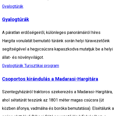
Gyalogtúrák
Gyalogtúrák
A páratlan erdőségeiről, különleges panorámáiról híres
Hargita vonulatát bemutató túráink során helyi túravezetőink
segítségével a hegycsúcsra kapaszkodva mutatjuk be a helyi
állat- és növényvilágot.
Gyalogtúrák
Turisztikai program
Csoportos kirándulás a Madarasi-Hargitára
Szentegyházáról traktoros szekerezés a Madarasi-Hargitára,
ahol sétatúrát teszünk az 1801 méter magas csúcsra (út
közben áfonya, vadmálna és boróka bemutatása). Elsétálunk a