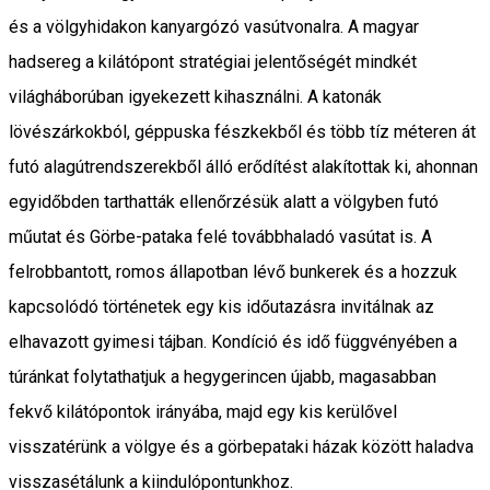
és a völgyhidakon kanyargózó vasútvonalra. A magyar
hadsereg a kilátópont stratégiai jelentőségét mindkét
világháborúban igyekezett kihasználni. A katonák
lövészárkokból, géppuska fészkekből és több tíz méteren át
futó alagútrendszerekből álló erődítést alakítottak ki, ahonnan
egyidőbden tarthatták ellenőrzésük alatt a völgyben futó
műutat és Görbe-pataka felé továbbhaladó vasútat is. A
felrobbantott, romos állapotban lévő bunkerek és a hozzuk
kapcsolódó történetek egy kis időutazásra invitálnak az
elhavazott gyimesi tájban. Kondíció és idő függvényében a
túránkat folytathatjuk a hegygerincen újabb, magasabban
fekvő kilátópontok irányába, majd egy kis kerülővel
visszatérünk a völgye és a görbepataki házak között haladva
visszasétálunk a kiindulópontunkhoz.