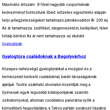
Maximális létszám: 8 főnél nagyobb csoportoknak
kedvezményt biztosítunk Ebéd: előzetes egyeztetés alapján
helyi jellegzetességeket tartalmazó piknikkosárból Ár: 200 lej
Az ár tartalmazza: szállítást, idegenvezetést, belépőket, télen
hótalp bérlést Az ár nem tartalmazza: az ebédet
Gyalogtúrák
Gyalogtúra családoknak a Bagolyvárhoz
Közepes nehézségű gyalogtúránkat a mozgást és a
természetet kedvelő családoknal, baráti társaságoknak
ajánljuk. Testre szabható útvonalon közelítjük meg a
Gyímesek egyik legszebb kilátópontjának szamító
sziklatornyokat, ahonnan csodálatos panoráma nyílik a
környékbeli hegyoldalakra, a Tatros partján sorakozó házakra