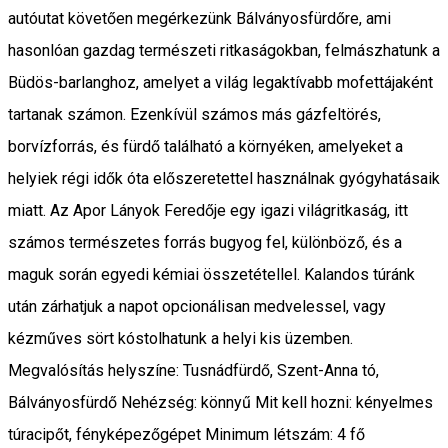
autóutat követően megérkezünk Bálványosfürdőre, ami
hasonlóan gazdag természeti ritkaságokban, felmászhatunk a
Büdös-barlanghoz, amelyet a világ legaktívabb mofettájaként
tartanak számon. Ezenkívül számos más gázfeltörés,
borvízforrás, és fürdő található a környéken, amelyeket a
helyiek régi idők óta előszeretettel használnak gyógyhatásaik
miatt. Az Apor Lányok Feredője egy igazi világritkaság, itt
számos természetes forrás bugyog fel, különböző, és a
maguk során egyedi kémiai összetétellel. Kalandos túránk
után zárhatjuk a napot opcionálisan medvelessel, vagy
kézműves sört kóstolhatunk a helyi kis üzemben.
Megvalósítás helyszíne: Tusnádfürdő, Szent-Anna tó,
Bálványosfürdő Nehézség: könnyű Mit kell hozni: kényelmes
túracipőt, fényképezőgépet Minimum létszám: 4 fő