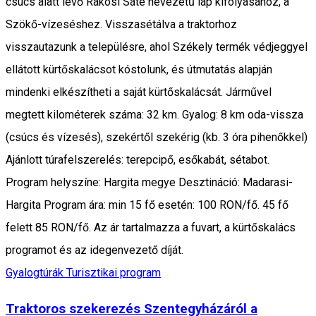
csúcs alatt lévő Rákosi Sáté nevezetű láp kifolyásához, a
Szökő-vízeséshez. Visszasétálva a traktorhoz
visszautazunk a településre, ahol Székely termék védjeggyel
ellátott kürtőskalácsot kóstolunk, és útmutatás alapján
mindenki elkészítheti a saját kürtőskalácsát. Járművel
megtett kilométerek száma: 32 km. Gyalog: 8 km oda-vissza
(csúcs és vízesés), szekértől szekérig (kb. 3 óra pihenőkkel)
Ajánlott túrafelszerelés: terepcipő, esőkabát, sétabot.
Program helyszíne: Hargita megye Desztináció: Madarasi-
Hargita Program ára: min 15 fő esetén: 100 RON/fő. 45 fő
felett 85 RON/fő. Az ár tartalmazza a fuvart, a kürtőskalács
programot és az idegenvezető díját.
Gyalogtúrák
Turisztikai program
Traktoros szekerezés Szentegyházáról a