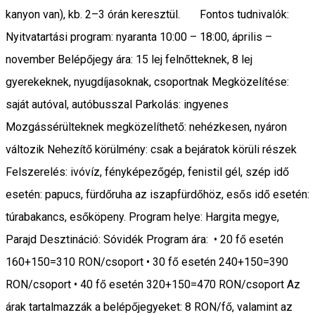
kanyon van), kb. 2–3 órán keresztül. Fontos tudnivalók:
Nyitvatartási program: nyaranta 10:00 – 18:00, április –
november Belépőjegy ára: 15 lej felnőtteknek, 8 lej
gyerekeknek, nyugdíjasoknak, csoportnak Megközelítése:
saját autóval, autóbusszal Parkolás: ingyenes
Mozgássérülteknek megközelíthető: nehézkesen, nyáron
változik Nehezítő körülmény: csak a bejáratok körüli részek
Felszerelés: ivóvíz, fényképezőgép, fenistil gél, szép idő
esetén: papucs, fürdőruha az iszapfürdőhöz, esős idő esetén:
túrabakancs, esőköpeny. Program helye: Hargita megye,
Parajd Desztináció: Sóvidék Program ára: • 20 fő esetén
160+150=310 RON/csoport • 30 fő esetén 240+150=390
RON/csoport • 40 fő esetén 320+150=470 RON/csoport Az
árak tartalmazzák a belépőjegyeket: 8 RON/fő, valamint az