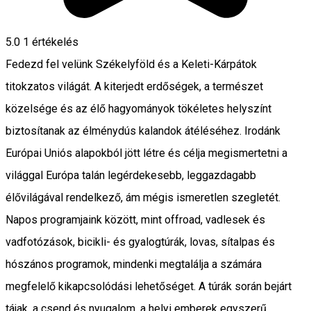
5.0
1 értékelés
Fedezd fel velünk Székelyföld és a Keleti-Kárpátok
titokzatos világát. A kiterjedt erdőségek, a természet
közelsége és az élő hagyományok tökéletes helyszínt
biztosítanak az élménydús kalandok átéléséhez. Irodánk
Európai Uniós alapokból jött létre és célja megismertetni a
világgal Európa talán legérdekesebb, leggazdagabb
élővilágával rendelkező, ám mégis ismeretlen szegletét.
Napos programjaink között, mint offroad, vadlesek és
vadfotózások, bicikli- és gyalogtúrák, lovas, sítalpas és
hószános programok, mindenki megtalálja a számára
megfelelő kikapcsolódási lehetőséget. A túrák során bejárt
tájak, a csend és nyugalom, a helyi emberek egyszerű