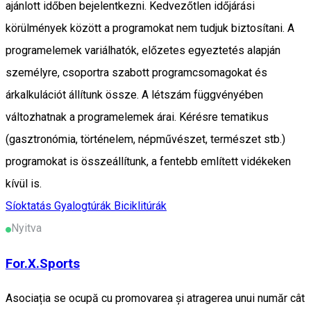
ajánlott időben bejelentkezni. Kedvezőtlen időjárási
körülmények között a programokat nem tudjuk biztosítani. A
programelemek variálhatók, előzetes egyeztetés alapján
személyre, csoportra szabott programcsomagokat és
árkalkulációt állítunk össze. A létszám függvényében
változhatnak a programelemek árai. Kérésre tematikus
(gasztronómia, történelem, népművészet, természet stb.)
programokat is összeállítunk, a fentebb említett vidékeken
kívül is.
Síoktatás
Gyalogtúrák
Biciklitúrák
Nyitva
For.X.Sports
Asociația se ocupă cu promovarea și atragerea unui număr cât