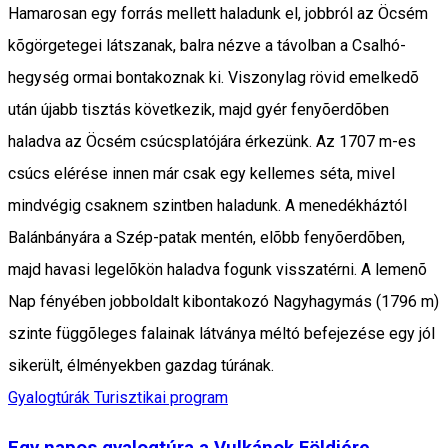
Hamarosan egy forrás mellett haladunk el, jobbról az Öcsém
kõgörgetegei látszanak, balra nézve a távolban a Csalhó-
hegység ormai bontakoznak ki. Viszonylag rövid emelkedõ
után újabb tisztás következik, majd gyér fenyõerdõben
haladva az Öcsém csúcsplatójára érkezünk. Az 1707 m-es
csúcs elérése innen már csak egy kellemes séta, mivel
mindvégig csaknem szintben haladunk. A menedékháztól
Balánbányára a Szép-patak mentén, elõbb fenyõerdõben,
majd havasi legelõkön haladva fogunk visszatérni. A lemenõ
Nap fényében jobboldalt kibontakozó Nagyhagymás (1796 m)
szinte függõleges falainak látványa méltó befejezése egy jól
sikerült, élményekben gazdag túrának.
Gyalogtúrák
Turisztikai program