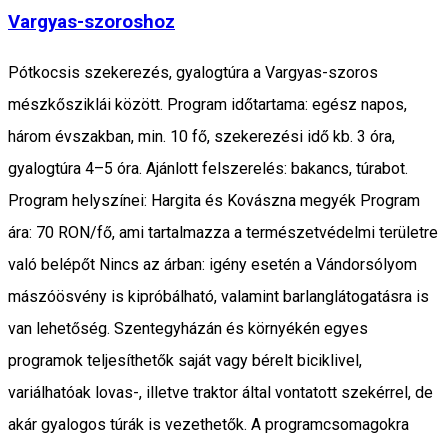
Vargyas-szoroshoz
Pótkocsis szekerezés, gyalogtúra a Vargyas-szoros
mészkősziklái között. Program időtartama: egész napos,
három évszakban, min. 10 fő, szekerezési idő kb. 3 óra,
gyalogtúra 4–5 óra. Ajánlott felszerelés: bakancs, túrabot.
Program helyszínei: Hargita és Kovászna megyék Program
ára: 70 RON/fő, ami tartalmazza a természetvédelmi területre
való belépőt Nincs az árban: igény esetén a Vándorsólyom
mászóösvény is kipróbálható, valamint barlanglátogatásra is
van lehetőség. Szentegyházán és környékén egyes
programok teljesíthetők saját vagy bérelt biciklivel,
variálhatóak lovas-, illetve traktor által vontatott szekérrel, de
akár gyalogos túrák is vezethetők. A programcsomagokra