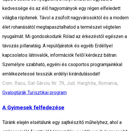
kedvessége és az élő hagyományok egy régen elfeledett
világba röpítenek. Távol a zsúfolt nagyvárosoktól és a modern
élet rohanásától megtapasztalhatod a természet végtelen
nyugalmát. Mi gondoskodunk Rólad az érkezéstől egészen a
távozás pillanatáig. A repülőjáratok és egyéb Erdéllyel
kapcsolatos látnivalók, információk felől kérdezz bátran.
Személyre szabható, egyéni és csoportos programjainkkal
emlékezetessé tesszük erdélyi kirándulásodat!
Com. Racu, Sat Gârciu Nr. 79, Jud. Harghita, Romania,
Gyalogtúrák
Turisztikai program
A Gyimesek felfedezése
Túránk elején elsétálunk egy sajtkészítő műhelyhez, ahol a