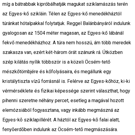
míg a bátrabbak kipróbálhatják magukat sziklamászás terén
az Egyes-kő szikláin. Télen az Egyes-kő menedékháztól
túránkat hótalpakkal folytatjuk. Reggel Balánbányáról indulunk
gyalogosan az 1504 méter magasan, az Egyes-kő lábánál
fekvő menedékházhoz. A túra nem hosszú, ám több meredek
szakasza van, ezért két-három órát szánunk rá. Útközben
szép kilátás nyílik többször is a közeli Öcsém-tető
mészkőtömbjére és kőfolyásaira, és megállunk egy
kristálytiszta vízű forrásnál is. Felérve az Egyes-kőhöz, ki-ki
vérmérséklete és fizikai képessége szerint választhat, hogy
pihenni szeretne néhány percet, esetleg a magával hozott
elemózsiából fogyasztana, vagy inkább megmászná az
Egyes-kõ sziklapillérét. A háztól az Egyes-kõ falai alatt,
fenyõerdõben indulunk az Öcsém-tetõ megmászására.