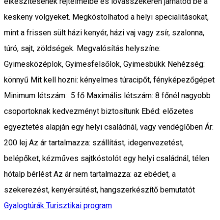
elkészítésének rejtelmeibe és lovasszekéren járhatod be a
keskeny völgyeket. Megkóstolhatod a helyi specialitásokat,
mint a frissen sült házi kenyér, házi vaj vagy zsír, szalonna,
túró, sajt, zöldségek. Megvalósítás helyszíne:
Gyimesközéplok, Gyimesfelsőlok, Gyimesbükk Nehézség:
könnyű Mit kell hozni: kényelmes túracipőt, fényképezőgépet
Minimum létszám: 5 fő Maximális létszám: 8 főnél nagyobb
csoportoknak kedvezményt biztosítunk Ebéd: előzetes
egyeztetés alapján egy helyi családnál, vagy vendéglőben Ár:
200 lej Az ár tartalmazza: szállítást, idegenvezetést,
belépőket, kézműves sajtkóstolót egy helyi családnál, télen
hótalp bérlést Az ár nem tartalmazza: az ebédet, a
szekerezést, kenyérsütést, hangszerkészítő bemutatót
Gyalogtúrák
Turisztikai program