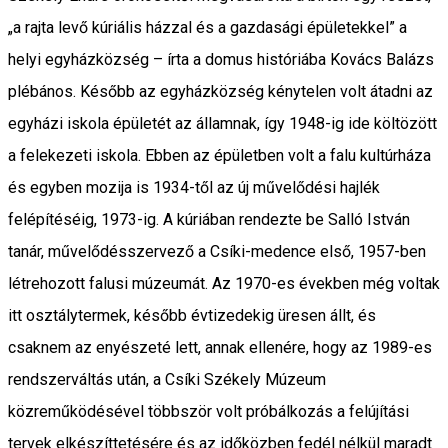
„a rajta levő kúriális házzal és a gazdasági épületekkel” a
helyi egyházközség – írta a domus históriába Kovács Balázs
plébános. Később az egyházközség kénytelen volt átadni az
egyházi iskola épületét az államnak, így 1948-ig ide költözött
a felekezeti iskola. Ebben az épületben volt a falu kultúrháza
és egyben mozija is 1934-től az új művelődési hajlék
felépítéséig, 1973-ig. A kúriában rendezte be Salló István
tanár, művelődésszervező a Csíki-medence első, 1957-ben
létrehozott falusi múzeumát. Az 1970-es években még voltak
itt osztálytermek, később évtizedekig üresen állt, és
csaknem az enyészeté lett, annak ellenére, hogy az 1989-es
rendszerváltás után, a Csíki Székely Múzeum
közreműködésével többször volt próbálkozás a felújítási
tervek elkészíttetésére és az időközben fedél nélkül maradt