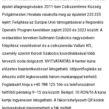
épület állagmegóvására. 2011-ben Csíkszentimre Község
Polgármesteri Hivatala vásárolta meg az épületet 233.335
lejért. Felújítása az Európai Unió támogatásával a Regionális
Operatív Program keretében zajlott 2020 és 2023 között. A
restaurálási terveken Guttmann Szabolcs nagyszebeni
főépítész vezetésével és a csíkszeredai Vallum Kft.,
személy szerint Korodi Szabolcs koordinálásával több
tervezői iroda dolgozott. NYITVATARTÁS A henter-kúria
előzetes bejelentkezéssel látogatható. Időpontfoglalás az
érkezés előtt legkevesebb három munkanappal kérhető.
Foglalásért hívja a +40 788 125 166-os telefonszámot
hétfőtől péntekig 9–15 óra között. Belépő: 10 RON/fő A kúria
kertje ingyenesen látogatható. A fákon kihelyezett QR kódok
leolvasásával megismerheti a fák múltját.