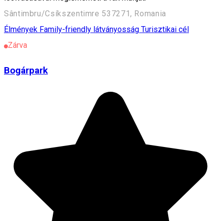
Sântimbru/Csíkszentimre 537271, Romania
Élmények
Family-friendly látványosság
Turisztikai cél
Zárva
Bogárpark