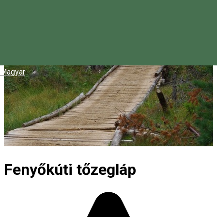
Magyar
Fenyőkúti tőzegláp