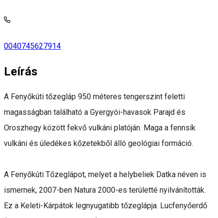
0040745627914
Leírás
A Fenyőkúti tőzegláp 950 méteres tengerszint feletti
magasságban található a Gyergyói-havasok Parajd és
Oroszhegy között fekvő vulkáni platóján. Maga a fennsík
vulkáni és üledékes kőzetekből álló geológiai formáció.
A Fenyőkúti Tőzeglápot, melyet a helybeliek Datka néven is
ismernek, 2007-ben Natura 2000-es területté nyilvánították.
Ez a Keleti-Kárpátok legnyugatibb tőzeglápja. Lucfenyőerdő