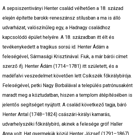
A sepsiszentiványi Henter család vélhetően a 18. század
elején építette barokk-reneszánsz stílusban a ma is álló
udvarházat, valószínűleg egy, a Hadnagy családhoz
kapcsolódó épület helyére. A 18. században itt élt és
tevékenykedett a tragikus sorsú id. Henter Ádám a
feleségével, Sármasági Krisztinával. Fiuk, a már bárói címet
szerző ifj. Henter Ádám (1714–1781) itt született, és a
madéfalvi veszedelmet követően lett Csíkszék főkirálybírója.
Feleségével, petki Nagy Borbálával a település patrónusaként
maradt meg a köztudatban, hiszen a templom átépítésében is
jelentős segítséget nyújtott. A család következő tagja, báró
Henter Antal (1748–1824) császári-királyi kamarás,
udvarhelyszéki főkirálybíró, akinek a felesége gróf Haller
Anna volt. Hat gyermekük közül Henter József (1791–1867)