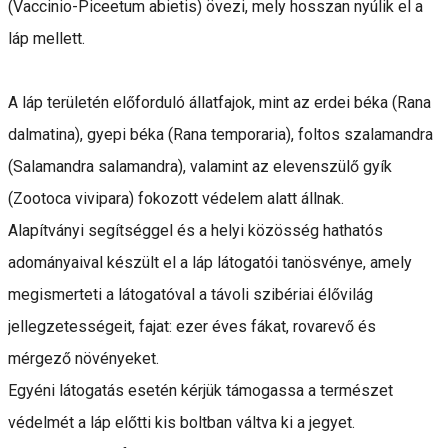
(Vaccinio-Piceetum abietis) övezi, mely hosszan nyúlik el a
láp mellett.
A láp területén előforduló állatfajok, mint az erdei béka (Rana
dalmatina), gyepi béka (Rana temporaria), foltos szalamandra
(Salamandra salamandra), valamint az elevenszülő gyík
(Zootoca vivipara) fokozott védelem alatt állnak.
Alapítványi segítséggel és a helyi közösség hathatós
adományaival készült el a láp látogatói tanösvénye, amely
megismerteti a látogatóval a távoli szibériai élővilág
jellegzetességeit, fajat: ezer éves fákat, rovarevő és
mérgező növényeket.
Egyéni látogatás esetén kérjük támogassa a természet
védelmét a láp előtti kis boltban váltva ki a jegyet.