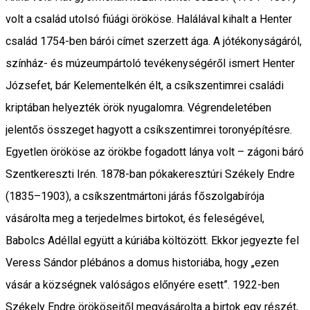
volt a család utolsó fiúági örököse. Halálával kihalt a Henter
család 1754-ben bárói címet szerzett ága. A jótékonyságáról,
színház- és múzeumpártoló tevékenységéről ismert Henter
Józsefet, bár Kelementelkén élt, a csíkszentimrei családi
kriptában helyezték örök nyugalomra. Végrendeletében
jelentős összeget hagyott a csíkszentimrei toronyépítésre.
Egyetlen örököse az örökbe fogadott lánya volt – zágoni báró
Szentkereszti Irén. 1878-ban pókakeresztúri Székely Endre
(1835–1903), a csíkszentmártoni járás főszolgabírója
vásárolta meg a terjedelmes birtokot, és feleségével,
Babolcs Adéllal együtt a kúriába költözött. Ekkor jegyezte fel
Veress Sándor plébános a domus historiába, hogy „ezen
vásár a községnek valóságos előnyére esett”. 1922-ben
Székely Endre örököseitől megvásárolta a birtok egy részét,