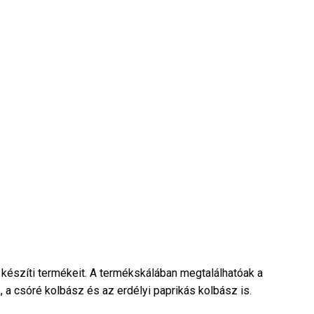
észíti termékeit. A termékskálában megtalálhatóak a
 a csóré kolbász és az erdélyi paprikás kolbász is.