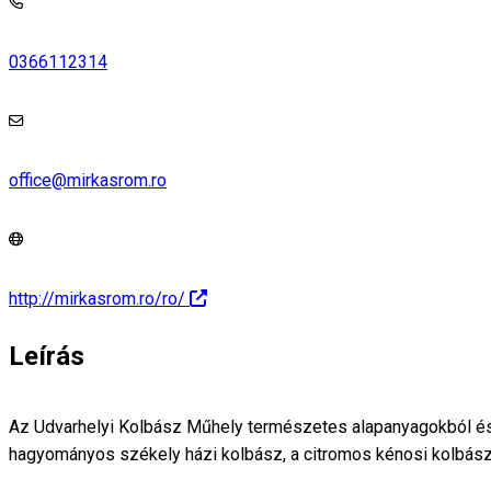
0366112314
office@mirkasrom.ro
http://mirkasrom.ro/ro/
Leírás
Az Udvarhelyi Kolbász Műhely természetes alapanyagokból és 
hagyományos székely házi kolbász, a citromos kénosi kolbász, 