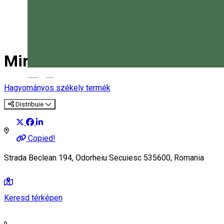
Mirkasrom Meat&Co.
Magyar
Hagyományos székely termék
Distribuie
Copied!
Strada Beclean 194, Odorheiu Secuiesc 535600, Romania
Keresd térképen